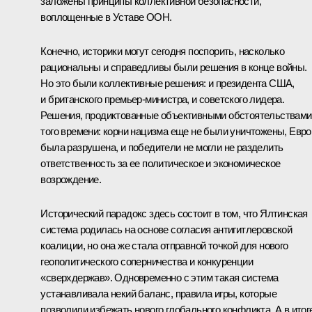
заложены принципы коллективной безопасности,
воплощенные в Уставе ООН.
Конечно, историки могут сегодня поспорить, насколько
рациональны и справедливы были решения в конце войны.
Но это были коллективные решения: и президента США,
и британского премьер-министра, и советского лидера.
Решения, продиктованные объективными обстоятельствами
того времени: корни нацизма еще не были уничтожены, Евро
была разрушена, и победители не могли не разделить
ответственность за ее политическое и экономическое
возрождение.
Исторический парадокс здесь состоит в том, что Ялтинская
система родилась на основе согласия антигитлеровской
коалиции, но она же стала отправной точкой для нового
геополитического соперничества и конкуренции
«сверхдержав». Одновременно с этим такая система
устанавливала некий баланс, правила игры, которые
позволили избежать нового глобального конфликта. А в итог