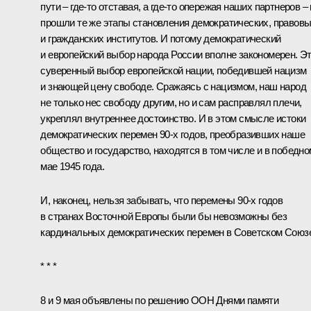
пути – где‑то отставая, а где‑то опережая наших партнеров –
прошли те же этапы становления демократических, правов
и гражданских институтов. И потому демократический
и европейский выбор народа России вполне закономерен. Э
суверенный выбор европейской нации, победившей нацизм
и знающей цену свободе. Сражаясь с нацизмом, наш народ
не только нес свободу другим, но и сам расправлял плечи,
укреплял внутреннее достоинство. И в этом смысле истоки
демократических перемен 90-х годов, преобразивших наше
общество и государство, находятся в том числе и в победно
мае 1945 года.
И, наконец, нельзя забывать, что перемены 90-х годов
в странах Восточной Европы были бы невозможны без
кардинальных демократических перемен в Советском Союз
* * *
8 и 9 мая объявлены по решению ООН Днями памяти