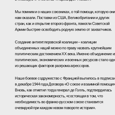
Мы помним и о наших союзниках, о той помощи, которую они
нам оказали. Поставки из США, Великобритании и других
стран, как и открытие второго фронта, помогли Советской
Армии быстрее освободить родную землю от захватчиков.
Создание антигитлеровской коалиции – коалиции
объединенных наций можно по праву назвать крупнейшим
политическим достижением ХХ века. Именно объединение и
политических, экономических и военных ресурсов стало од
из решающих факторов разгрома агрессоров.
Наше боевое содружество с Францией вылилось в подписа
в декабре 1944 года Договора «О союзе и взаимной помощи»
Вновь, как отметил тогда генерал де Голль, подтвердилась
историческая закономерность, «состоящая в том, что
необходимость во франко-русском союзе становится
очевидной при каждом новом повороте истории».