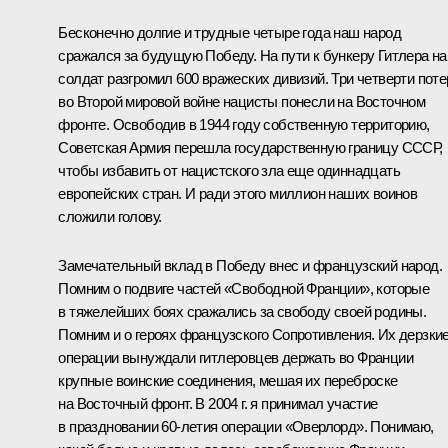
Бесконечно долгие и трудные четыре года наш народ
сражался за будущую Победу. На пути к бункеру Гитлера н
солдат разгромил 600 вражеских дивизий. Три четверти поте
во Второй мировой войне нацисты понесли на Восточном
фронте. Освободив в 1944 году собственную территорию,
Советская Армия перешла государственную границу СССР,
чтобы избавить от нацистского зла еще одиннадцать
европейских стран. И ради этого миллион наших воинов
сложили голову.
Замечательный вклад в Победу внес и французский народ.
Помним о подвиге частей «Свободной Франции», которые
в тяжелейших боях сражались за свободу своей родины.
Помним и о героях французского Сопротивления. Их дерзки
операции вынуждали гитлеровцев держать во Франции
крупные воинские соединения, мешая их переброске
на Восточный фронт. В 2004 г. я принимал участие
в праздновании 60-летия операции «Оверлорд». Понимаю,