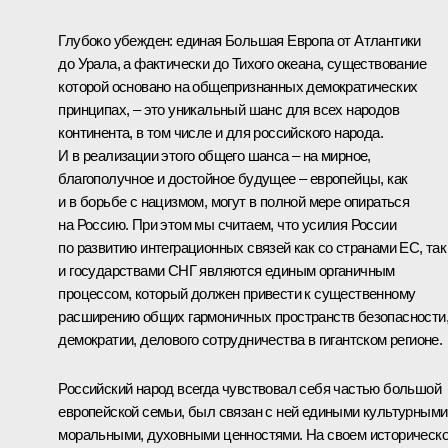
Глубоко убежден: единая Большая Европа от Атлантики
до Урала, а фактически до Тихого океана, существование
которой основано на общепризнанных демократических
принципах, – это уникальный шанс для всех народов
континента, в том числе и для российского народа.
И в реализации этого общего шанса – на мирное,
благополучное и достойное будущее – европейцы, как
и в борьбе с нацизмом, могут в полной мере опираться
на Россию. При этом мы считаем, что усилия России
по развитию интеграционных связей как со странами ЕС, так
и государствами СНГ являются единым органичным
процессом, который должен привести к существенному
расширению общих гармоничных пространств безопасности
демократии, делового сотрудничества в гигантском регионе.
Российский народ всегда чувствовал себя частью большой
европейской семьи, был связан с ней едиными культурными
моральными, духовными ценностями. На своем историческ