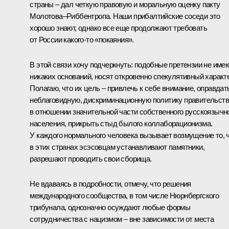
страны – дал четкую правовую и моральную оценку пакту
Молотова–Риббентропа. Наши прибалтийские соседи это
хорошо знают, однако все еще продолжают требовать
от России какого‑то «покаяния».
В этой связи хочу подчеркнуть: подобные претензии не име
никаких оснований, носят откровенно спекулятивный характ
Полагаю, что их цель – привлечь к себе внимание, оправдат
неблаговидную, дискриминационную политику правительств
в отношении значительной части собственного русскоязычн
населения, прикрыть стыд былого коллаборационизма.
У каждого нормального человека вызывает возмущение то, 
в этих странах эсэсовцам устанавливают памятники,
разрешают проводить свои сборища.
Не вдаваясь в подробности, отмечу, что решения
международного сообщества, в том числе Нюрнбергского
трибунала, однозначно осуждают любые формы
сотрудничества с нацизмом – вне зависимости от места