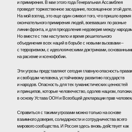
и примирения. В мае этого года Генеральная Ассамблея
проведет торжественное заседание, посвященное этой дате.
На мой взгляд, это еще один символ того, что пришло время
окончательного примирения людей, воевавших по разные
линии фронта, и для преодоления недоверия между народам
Но вместе с тем наступило и время решительного
объединения всех наций в борьбе с новыми вызовами –
с терроризмом, с идеологическими доктринами, основанным
на расизме и ксенофобии.
Эти угрозы представляют сегодня главную опасность права
и свободам человека, устойчивому развитию государств
и народов. Опасность для тех гуманистических ценностей
и принципов, которые человечество, одолев нацизм, положи
в основу Устава ООН и Всеобщей декларации прав человек
Справиться с такими угрозами можно только на основе
взаимного доверия, солидарности и сотрудничества всего
мирового сообщества. И Россия здесь вновь действует как