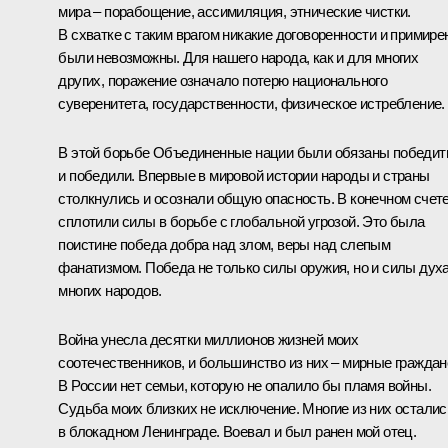
мира – порабощение, ассимиляция, этнические чистки.
В схватке с таким врагом никакие договоренности и примире
были невозможны. Для нашего народа, как и для многих
других, поражение означало потерю национального
суверенитета, государственности, физическое истребление.
В этой борьбе Объединенные нации были обязаны победит
и победили. Впервые в мировой истории народы и страны
столкнулись и осознали общую опасность. В конечном счете
сплотили силы в борьбе с глобальной угрозой. Это была
поистине победа добра над злом, веры над слепым
фанатизмом. Победа не только силы оружия, но и силы дух
многих народов.
Война унесла десятки миллионов жизней моих
соотечественников, и большинство из них – мирные граждан
В России нет семьи, которую не опалило бы пламя войны.
Судьба моих близких не исключение. Многие из них осталис
в блокадном Ленинграде. Воевал и был ранен мой отец.