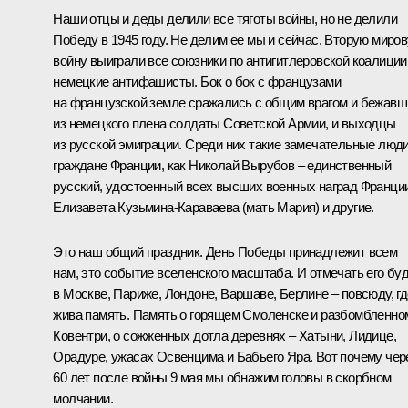
Наши отцы и деды делили все тяготы войны, но не делили
Победу в 1945 году. Не делим ее мы и сейчас. Вторую миро
войну выиграли все союзники по антигитлеровской коалиции
немецкие антифашисты. Бок о бок с французами
на французской земле сражались с общим врагом и бежавш
из немецкого плена солдаты Советской Армии, и выходцы
из русской эмиграции. Среди них такие замечательные люди
граждане Франции, как Николай Вырубов – единственный
русский, удостоенный всех высших военных наград Франции
Елизавета Кузьмина-Караваева (мать Мария) и другие.
Это наш общий праздник. День Победы принадлежит всем
нам, это событие вселенского масштаба. И отмечать его бу
в Москве, Париже, Лондоне, Варшаве, Берлине – повсюду, гд
жива память. Память о горящем Смоленске и разбомбленно
Ковентри, о сожженных дотла деревнях – Хатыни, Лидице,
Орадуре, ужасах Освенцима и Бабьего Яра. Вот почему чер
60 лет после войны 9 мая мы обнажим головы в скорбном
молчании.