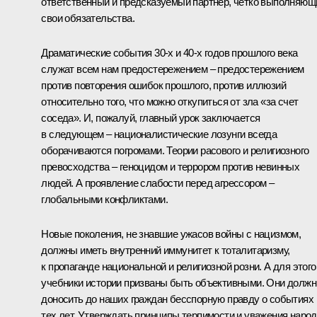
ответственный и предсказуемый партнер, четко выполняющ
свои обязательства.
Драматические события 30-х и 40-х годов прошлого века
служат всем нам предостережением – предостережением
против повторения ошибок прошлого, против иллюзий
относительно того, что можно откупиться от зла «за счет
соседа». И, пожалуй, главный урок заключается
в следующем – националистические лозунги всегда
оборачиваются погромами. Теории расового и религиозного
превосходства – геноцидом и террором против невинных
людей. А проявление слабости перед агрессором –
глобальными конфликтами.
Новые поколения, не знавшие ужасов войны с нацизмом,
должны иметь внутренний иммунитет к тоталитаризму,
к пропаганде национальной и религиозной розни. А для этого
учебники истории призваны быть объективными. Они долж
доносить до наших граждан бесспорную правду о событиях
тех лет. Утверждать принципы терпимости и уважения наро