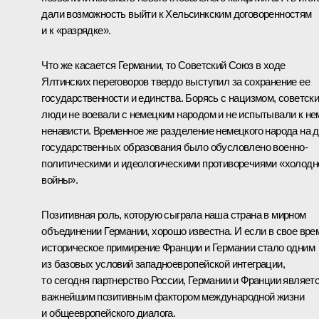
дали возможность выйти к Хельсинкским договоренностям
и к «разрядке».
Что же касается Германии, то Советский Союз в ходе
Ялтинских переговоров твердо выступил за сохранение ее
государственности и единства. Борясь с нацизмом, советск
люди не воевали с немецким народом и не испытывали к не
ненависти. Временное же разделение немецкого народа на 
государственных образования было обусловлено военно-
политическими и идеологическими противоречиями «холодн
войны».
Позитивная роль, которую сыграла наша страна в мирном
объединении Германии, хорошо известна. И если в свое вре
историческое примирение Франции и Германии стало одним
из базовых условий западноевропейской интеграции,
то сегодня партнерство России, Германии и Франции являет
важнейшим позитивным фактором международной жизни
и общеевропейского диалога.