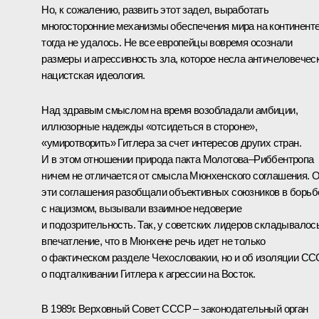
Но, к сожалению, развить этот задел, выработать
многосторонние механизмы обеспечения мира на континент
тогда не удалось. Не все европейцы вовремя осознали
размеры и агрессивность зла, которое несла античеловечес
нацистская идеология.
Над здравым смыслом на время возобладали амбиции,
иллюзорные надежды «отсидеться в стороне»,
«умиротворить» Гитлера за счет интересов других стран.
И в этом отношении природа пакта Молотова–Риббентропа
ничем не отличается от смысла Мюнхенского соглашения. 
эти соглашения разобщали объективных союзников в борьб
с нацизмом, вызывали взаимное недоверие
и подозрительность. Так, у советских лидеров складывалос
впечатление, что в Мюнхене речь идет не только
о фактическом разделе Чехословакии, но и об изоляции СС
о подталкивании Гитлера к агрессии на Восток.
В 1989г. Верховный Совет СССР – законодательный орган