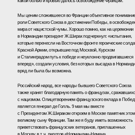
какой болью и кровью далось освобождение Франции.
Мы ценим сложившееся во Франции объективное понимани
роли Советского Союза в достижении Победы, в освобожде
мира от нацистской чумы. Хорошо помню, как на церемонии
в Нормандии президент Ж.Ширак подчеркнул: «испытания,
которые перенесли на Восточном фронте героические солд
Красной Армии, открывшие под Москвой, Курском
и Сталинградом путь к победе и неуклонно продвигавшиеся
вперед», создали условия, без которых высадка в Норманд
вряд ли была бы возможна.
Российский народ, все народы бывшего Советского Союза
также хранят благодарную память о французах, сражавших
с нацизмом. Олицетворением французского вклада в Побед
является генерал де Голль. 9 мая мы вместе
с Президентом Ж.Шираком откроем в Москве памятник это
великому сыну Франции. Там же я буду иметь возможность
приветствовать французских ветеранов, приглашенных
в Москву, в т. ч. пилотов «Нормандии–Неман».