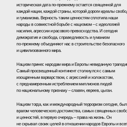
историческая дата по‑прежнему остается священной для
каждой нации, каждой страны, которой дороги идеалы своб
и гуманизма. Верность таким ценностям сплотила наши
народы в совместной борьбе с нацизмом – с идеологией
насилия, агрессии и расового превосходства. И сегодня
демократия и свобода, справедливость и гуманизм
по‑прежнему объединяют нас в строительстве безопасного
и цивилизованного мира.
Нацизм принес народам мира и Европы невиданную трагеди
Самый просвещенный континент столкнулся с самым
изощренным варварством, с агрессией и холокостом,
с преднамеренным истреблением миллионов людей
по национальному признаку – славян, евреев, цыган.
Нацизм тогда, как и международный терроризм сегодня, был
врагом человеческого достоинства, самых священных своб
и ценностей, в первую очередь – права на жизнь. Он
не скрывал своих целей в отношении народов Европы и все