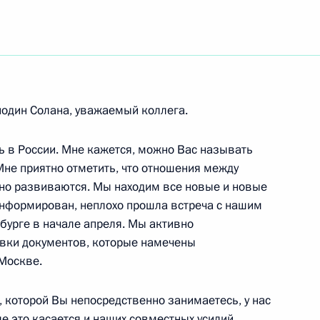
ть следующие материалы
подин Солана, уважаемый коллега.
 Федеральным канцлером ФРГ
8м
ь в России. Мне кажется, можно Вас называть
Мне приятно отметить, что отношения между
но развиваются. Мы находим все новые и новые
информирован, неплохо прошла встреча с нашим
урге в начале апреля. Мы активно
о-германского Дня
овки документов, которые намечены
 Москве.
и, которой Вы непосредственно занимаетесь, у нас
ле это касается и наших совместных усилий