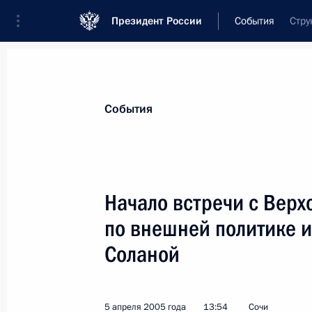
Президент России
События
Стру
Президент
Администрация
Государст
Новости
Стенограммы
Поездки
Те
События
Рубрикация материалов
Все материалы
Начало встречи с Вер
Послания Федеральному Собранию
по внешней политике 
Заявления по важнейшим вопросам
Соланой
Совещания, заседания, рабочие встречи
Речи и обращения
5 апреля 2005 года
13:54
Сочи