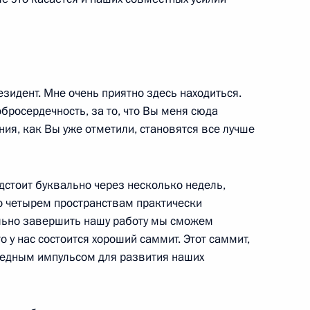
ии России на Ганноверской
езидент. Мне очень приятно здесь находиться.
бросердечность, за то, что Вы меня сюда
ния, как Вы уже отметили, становятся все лучше
нной ярмарки
едстоит буквально через несколько недель,
о четырем пространствам практически
тельно завершить нашу работу мы сможем
о у нас состоится хороший саммит. Этот саммит,
ередным импульсом для развития наших
 спортивного клуба ЦСКА
мплекс ЦСКА