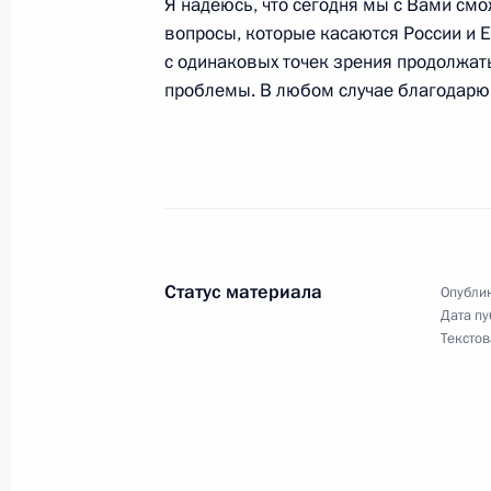
Я надеюсь, что сегодня мы с Вами с
вопросы, которые касаются России и Е
с одинаковых точек зрения продолжа
проблемы. В любом случае благодарю 
8 апреля 2005 года, пятница
Начало встречи с Президентом Каз
Назарбаевым
8 апреля 2005 года, 21:57
Ново-Огарево
Статус материала
Опублик
Начало рабочей встречи с Министр
Дата пу
Алексеем Гордеевым
Текстов
8 апреля 2005 года, 18:47
Москва, Кремль
7 апреля 2005 года, четверг