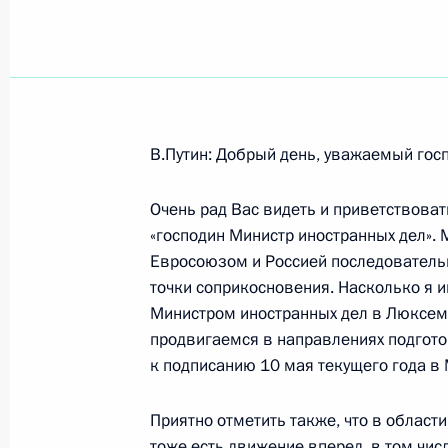
Показа
11 апреля 2005 года, понедельник
В.Путин: Добрый день, уважаемый гос
Совместная пресс-конференция с
Очень рад Вас видеть и приветствоват
Герхардом Шрёдером
«господин Министр иностранных дел». 
11 апреля 2005 года, 21:24
Ганновер
Евросоюзом и Россией последователь
точки соприкосновения. Насколько я 
Министром иностранных дел в Люксемб
Выступление на открытии российск
продвигаемся в направлениях подгот
экономики
к подписанию 10 мая текущего года в
11 апреля 2005 года, 17:23
Ганновер
Приятно отметить также, что в област
тоже есть движение вперед, в том чис