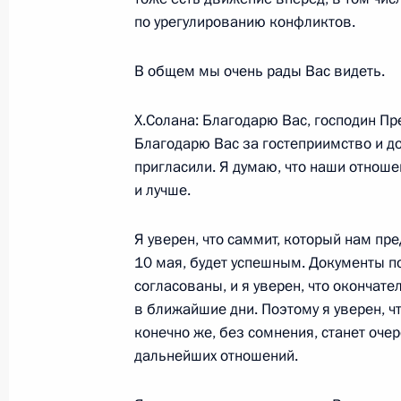
по урегулированию конфликтов.
Выступление на открытии экспозиц
промышленной ярмарке
В общем мы очень рады Вас видеть.
11 апреля 2005 года, 16:23
Ганновер
Х.Солана: Благодарю Вас, господин Пр
Благодарю Вас за гостеприимство и до
пригласили. Я думаю, что наши отноше
10 апреля 2005 года, воскресенье
и лучше.
Открытие Ганноверской промышле
Я уверен, что саммит, который нам пр
10 апреля 2005 года, 02:42
Ганновер
10 мая, будет успешным. Документы п
согласованы, и я уверен, что оконча
в ближайшие дни. Поэтому я уверен, чт
9 апреля 2005 года, суббота
конечно же, без сомнения, станет оч
дальнейших отношений.
Начало встречи с представителями
9 апреля 2005 года, 21:58
Москва, Спортко