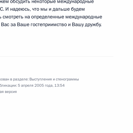
можем обсудить некоторые международные
С. И надеюсь, что мы и дальше будем
ть смотреть на определенные международные
Вас за Ваше гостеприимство и Вашу дружбу.
ахстана Нурсултаном
ован в разделе:
Выступления и стенограммы
ом сельского хозяйства
бликации:
5 апреля 2005 года, 13:54
ая версия