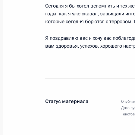
Большого и Мариинского театров
Сегодня я бы хотел вспомнить и тех же
годы, как я уже сказал, защищали инт
15 марта 2005 года, 16:02
Москва, Большой
которые сегодня борются с террором, 
Я поздравляю вас и хочу вас поблагод
14 марта 2005 года, понедельник
вам здоровья, успехов, хорошего настр
Стенографический отчет о совещан
14 марта 2005 года, 13:30
Москва, Кремль
11 марта 2005 года, пятница
Статус материала
Опублик
Начало рабочей встречи с губерна
Дата пу
Петром Суминым
Текстов
11 марта 2005 года, 19:19
Ново-Огарево