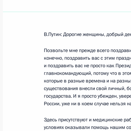
Показа
В.Путин: Дорогие женщины, добрый де
Вступительное слово на встрече с 
участниками XXV Парижского книж
Позвольте мне прежде всего поздрави
конечно, поздравить вас с этим празд
18 марта 2005 года, 16:51
Париж, Елисейск
и поздравить вас не просто как Прези
главнокомандующий, потому что в это
которые в разные времена и на разных
17 марта 2005 года, четверг
существования внесли свой личный, б
государства. И я просто убежден, увер
Вступительное слово на заседании
России, уже ни в коем случае нельзя 
по миграционной политике
17 марта 2005 года, 19:08
Москва, Кремль
Здесь присутствуют и медицинские ра
условиях оказывали помощь нашим со