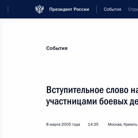
Президент России
События
Стру
Президент
Администрация
Государст
Новости
Стенограммы
Поездки
Те
События
Рубрикация материалов
Все материалы
Вступительное слово н
Послания Федеральному Собранию
участницами боевых д
Заявления по важнейшим вопросам
Совещания, заседания, рабочие встречи
8 марта 2005 года
14:35
Москва, Кремль
Речи и обращения