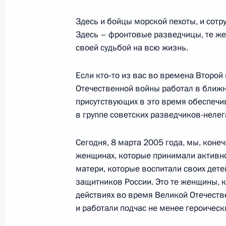
Здесь и бойцы морской пехоты, и сотр
16 марта 2005 года, среда
Здесь – фронтовые разведчицы, те ж
Начало встречи с представителями
своей судьбой на всю жизнь.
Международного олимпийского ко
Если кто‑то из вас во времена Второ
16 марта 2005 года, 19:38
Москва, Кремль
Отечественной войны работал в ближне
присутствующих в это время обеспечи
в группе советских разведчиков-нелег
15 марта 2005 года, вторник
Заключительное слово на совещан
Сегодня, 8 марта 2005 года, мы, коне
женщинах, которые принимали активно
реконструкции Большого и Мариин
матери, которые воспитали своих дете
15 марта 2005 года, 20:02
Москва, Большой
защитников России. Это те женщины, 
действиях во время Великой Отечестве
и работали подчас не менее героически
Вступительное слово на совещании