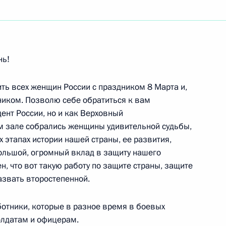
ть следующие материалы
нь!
российскими писателями –
3м
ного салона
ть всех женщин России с праздником 8 Марта и,
ником. Позволю себе обратиться к вам
ий дворец
дент России, но и как Верховный
м зале собрались женщины удивительной судьбы,
 этапах истории нашей страны, ее развития,
ольшой, огромный вклад в защиту нашего
ен, что вот такую работу по защите страны, защите
 Совета Безопасности
9м
назвать второстепенной.
ботники, которые в разное время в боевых
лдатам и офицерам.