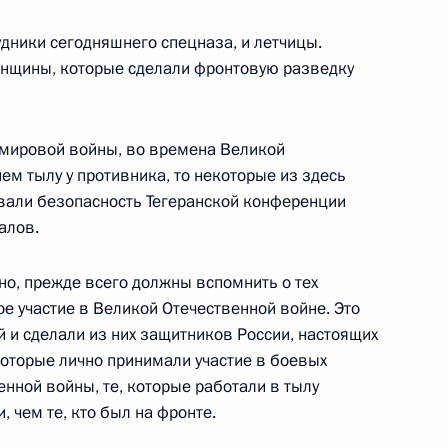
удники сегодняшнего спецназа, и летчицы.
енщины, которые сделали фронтовую разведку
 оценочной комиссии
митета
й мировой войны, во времена Великой
м тылу у противника, то некоторые из здесь
вали безопасность Тегеранской конференции
алов.
ии по вопросам
чно, прежде всего должны вспомнить о тех
6м
е участие в Великой Отечественной войне. Это
ского театров
й и сделали из них защитников России, настоящих
 театр
которые лично принимали участие в боевых
нной войны, те, которые работали в тылу
, чем те, кто был на фронте.
 по вопросам реконструкции
4м