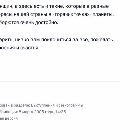
нщин, а здесь есть и такие, которые в разные
ересы нашей страны в «горячих точках» планеты,
 театр
борются очень достойно.
арить, низко вам поклониться за все, пожелать
оения и счастья.
ии с членами Правительства
ован в разделе:
Выступления и стенограммы
тором Челябинской области
бликации:
8 марта 2005 года, 14:35
ая версия