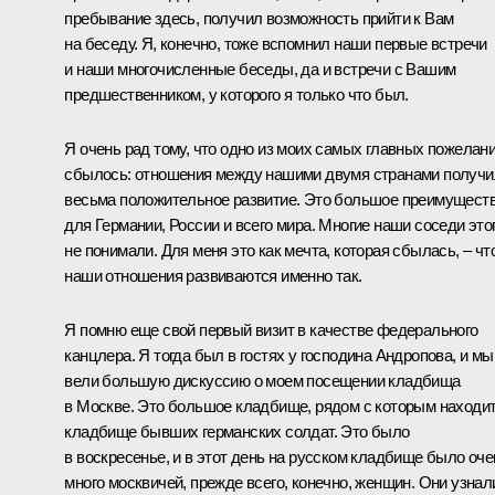
пребывание здесь, получил возможность прийти к Вам
на беседу. Я, конечно, тоже вспомнил наши первые встречи
и наши многочисленные беседы, да и встречи с Вашим
предшественником, у которого я только что был.
Я очень рад тому, что одно из моих самых главных пожелан
сбылось: отношения между нашими двумя странами получи
весьма положительное развитие. Это большое преимущест
для Германии, России и всего мира. Многие наши соседи это
не понимали. Для меня это как мечта, которая сбылась, – чт
наши отношения развиваются именно так.
Я помню еще свой первый визит в качестве федерального
канцлера. Я тогда был в гостях у господина Андропова, и мы
вели большую дискуссию о моем посещении кладбища
в Москве. Это большое кладбище, рядом с которым находи
кладбище бывших германских солдат. Это было
в воскресенье, и в этот день на русском кладбище было оче
много москвичей, прежде всего, конечно, женщин. Они узнал