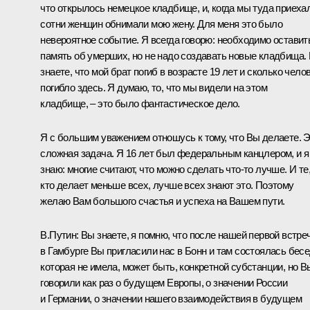
что открылось немецкое кладбище, и, когда мы туда приеха
сотни женщин обнимали мою жену. Для меня это было
невероятное событие. Я всегда говорю: необходимо оставит
память об умерших, но не надо создавать новые кладбища.
знаете, что мой брат погиб в возрасте 19 лет и сколько чело
погибло здесь. Я думаю, то, что мы видели на этом
кладбище, – это было фантастическое дело.
Я с большим уважением отношусь к тому, что Вы делаете. 
сложная задача. Я 16 лет был федеральным канцлером, и я
знаю: многие считают, что можно сделать что‑то лучше. И те
кто делает меньше всех, лучше всех знают это. Поэтому
желаю Вам большого счастья и успеха на Вашем пути.
В.Путин: Вы знаете, я помню, что после нашей первой встре
в Гамбурге Вы пригласили нас в Бонн и там состоялась бесе
которая не имела, может быть, конкретной субстанции, но В
говорили как раз о будущем Европы, о значении России
и Германии, о значении нашего взаимодействия в будущем