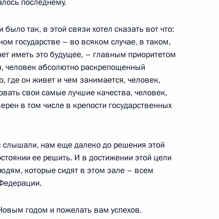
алось последнему.
 было так, в этой связи хотел сказать вот что:
ом государстве – во всяком случае, в таком,
раины Виктором Ющенко
10м
чет иметь это будущее, – главным приоритетом
ь
н, человек абсолютно раскрепощенный
, где он живет и чем занимается, человек,
овать свои самые лучшие качества, человек,
ии с членами Правительства
верен в том числе в крепости государственных
ь
я слышали, нам еще далеко до решения этой
состоянии ее решить. И в достижении этой цели
дям, которые сидят в этом зале – всем
Федерации.
транных дел Франции
ороны Франции Мишелем
 Новым годом и пожелать вам успехов.