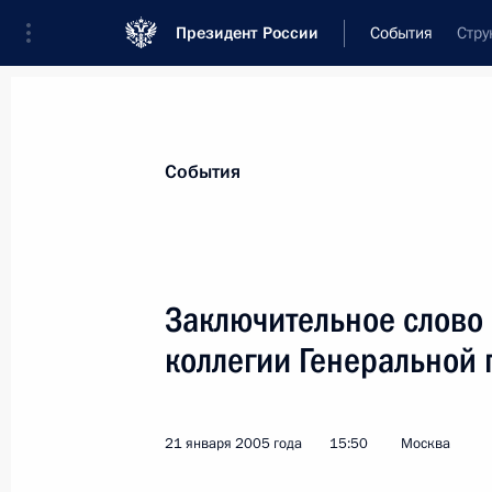
Президент России
События
Стру
Президент
Администрация
Государст
Новости
Стенограммы
Поездки
Те
События
Рубрикация материалов
Все материалы
Заключительное слово
Послания Федеральному Собранию
коллегии Генеральной 
Заявления по важнейшим вопросам
Совещания, заседания, рабочие встречи
21 января 2005 года
15:50
Москва
Речи и обращения