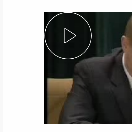
Показа
25 января 2005 года, вторник
Заявления для прессы по итогам р
переговоров
25 января 2005 года, 21:29
Москва, Кремл
Начало российско-сирийских пере
составе
25 января 2005 года, 21:25
Москва, Кремль