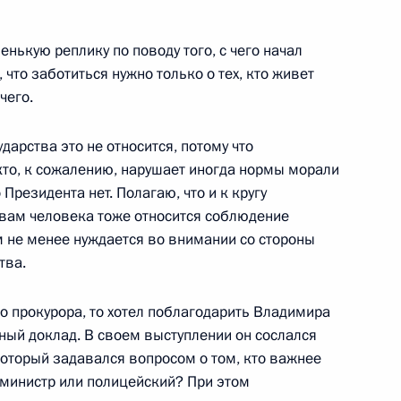
рии Башаром Асадом
енькую реплику по поводу того, с чего начал
 что заботиться нужно только о тех, кто живет
чего.
дарства это не относится, потому что
у юбилею Московского
5м
, кто, к сожалению, нарушает иногда нормы морали
ени М.В.Ломоносова
Президента нет. Полагаю, что и к кругу
ентальная библиотека МГУ
вам человека тоже относится соблюдение
ем не менее нуждается во внимании со стороны
тва.
о прокурора, то хотел поблагодарить Владимира
ный доклад. В своем выступлении он сослался
ийско-украинских
14м
который задавался вопросом о том, кто важнее
 министр или полицейский? При этом