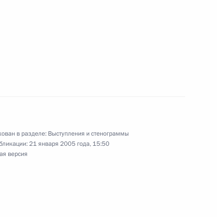
ь
нном заседании коллегии
3м
дании коллегии Генеральной
7м
ован в разделе:
Выступления и стенограммы
бликации:
21 января 2005 года, 15:50
ая версия