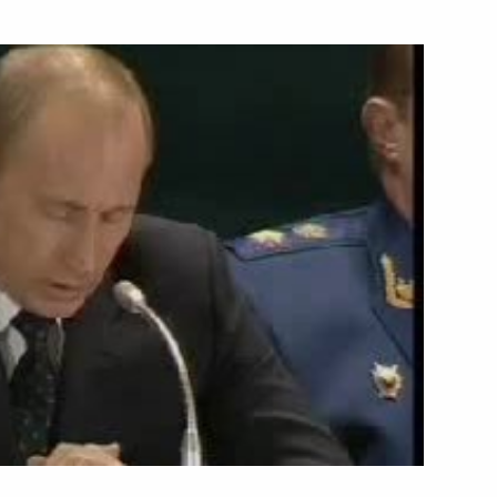
ть следующие материалы
оссийско-сирийских
ь
говоров в расширенном