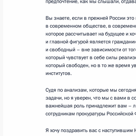
предпочтение, как мы слышали, отдав
Вы знаете, если в прежней России это и
в современном обществе, в современн
Начало встречи с Президентом Ук
которое рассчитывает на будущее и хо
24 января 2005 года, 20:05
Москва, Кремл
и главной фигурой является граждани
и свободный – вне зависимости от того
который чувствует в себе силы реализ
Стенографический отчет о совещан
который свободен, но в то же время у
институтов.
24 января 2005 года, 17:05
Москва, Кремл
Судя по анализам, которые мы сегодн
задачи, но я уверен, что мы с вами в 
21 января 2005 года, пятница
важнейшая роль принадлежит вам – лю
сотрудникам прокуратуры Российской 
Начало встречи с Министром инос
Мишелем Барнье и Министром об
Я хочу поздравить вас с наступившим
Аллио-Мари