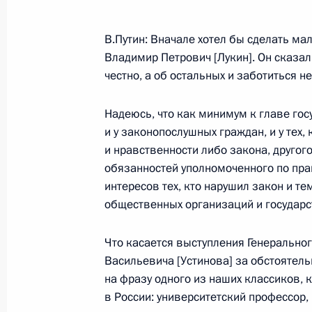
Начало встречи с Президентом Си
В.Путин: Вначале хотел бы сделать мал
25 января 2005 года, 21:10
Москва, Кремль
Владимир Петрович [Лукин]. Он сказал,
честно, а об остальных и заботиться не
Надеюсь, что как минимум к главе госу
Встреча, посвященная 250-летнем
и у законопослушных граждан, и у тех
государственного университета им
и нравственности либо закона, другого 
25 января 2005 года, 16:13
Москва, Фундам
обязанностей уполномоченного по пра
им.М.В.Ломоносова на Воробьёвых горах
интересов тех, кто нарушил закон и т
общественных организаций и государс
24 января 2005 года, понедельник
Что касается выступления Генеральног
Васильевича [Устинова] за обстоятель
Пресс-конференция по итогам росс
на фразу одного из наших классиков, 
переговоров
в России: университетский профессор,
24 января 2005 года, 21:43
Москва, Кремль