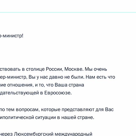
ть следующие материалы
р-министр!
ром по делам гражданской
 и ликвидации последствий
ствовать в столице России, Москве. Мы очень
ь
р-министр, Вы у нас давно не были. Нам есть что
ие отношения, и то, что Ваша страна
едательствующей в Евросоюзе.
ии с членами Правительства
ль
о тем вопросам, которые представляют для Вас
риполитической ситуации в нашей стране.
а через Люксембургский международный