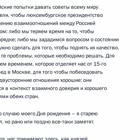
ь
ские попытки давать советы всему миру
отели, чтобы люксембургское президентство
жению взаимоотношений между Россией
м: либо мы теряем время на то, чтобы
орядке; либо мы зададимся вопросом о состоянии
 и иностранных журналистов
жно сделать для того, чтобы поднять их качество.
:
ь те проблемы, которые необходимо решать. Для
ь
ем временем, которое отделяет нас от 15-го
ед в Москве, для того чтобы побеседовать
двусторонние отношения хорошие: они
я в контекст взаимного доверия и хорошего
ми обеих стран.
я верительных грамот
5м
ь
 случаю моего Дня рождения – я старею
л, но рано или поздно все‑таки заметят.
да, нас принимают здесь, как князей.