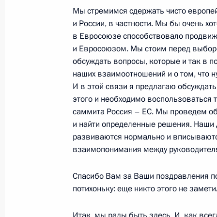
24 декабря 2004 года, 16:03
Москва, Кремл
Мы стремимся сдержать чисто европей
и России, в частности. Мы бы очень х
в Евросоюзе способствовало продви
и Евросоюзом. Мы стоим перед выборо
23 декабря 2004 года, четверг
обсуждать вопросы, которые и так в п
Пресс-конференция для российских
наших взаимоотношений и о том, что ну
И в этой связи я предлагаю обсуждат
23 декабря 2004 года, 14:14
Москва, Кремл
этого и необходимо воспользоваться т
саммита Россия – ЕС. Мы проведем об
и найти определенные решения. Наши 
22 декабря 2004 года, среда
развиваются нормально и вписываютс
взаимопонимания между руководителя
Выступление на церемонии вручени
22 декабря 2004 года, 15:57
Москва, Кремл
Спасибо Вам за Ваши поздравления по
потихоньку: еще никто этого не замети
Итак, мы рады быть здесь. И, как всег
21 декабря 2004 года, вторник