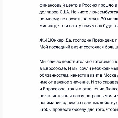
24 декабря 2004 года, пятница
финансовый центр в Россию прошло в
Выступление на встрече с участник
долларов США. Но чисто люксембургск
министров внутренних дел стран С
по‑моему, не насчитывается и 30 мил
министр, что и на эту тему у нас буде
24 декабря 2004 года, 20:58
Москва, Кремл
Ж.-К.Юнкер: Да, господин Президент, 
Мой последний визит состоялся больше
Заключительное слово на заседани
по вопросам повышения эффективн
Мы сейчас действительно готовимся к 
государственной власти
в Евросоюзе. И мы сочли необходимым
обязанностям, нанести визит в Москв
24 декабря 2004 года, 16:53
Москва, Кремл
имеют важное значение. И это справе
и Евросоюза, так и в отношении Люксем
не является для нас иностранным или 
Вступительное слово на заседании 
понимании одним из главных действую
по вопросам повышения эффективн
чтобы провести беседу, для того, чтоб
государственной власти