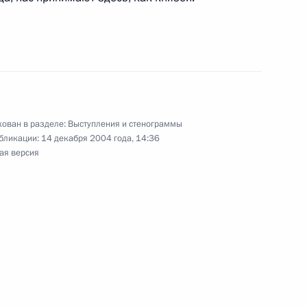
вопросы по итогам российско-
нсультаций
ля Шлезвиг-Гольштейн, замок Готторф
ован в разделе:
Выступления и стенограммы
к
бликации:
14 декабря 2004 года, 14:36
ая версия
ии с членами Правительства
ь