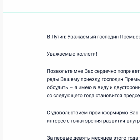
Показа
В.Путин: Уважаемый господин Премье
Начало рабочей встречи с Минист
обороны, чрезвычайным ситуациям
Уважаемые коллеги!
стихийных бедствий Сергеем Шойгу
Позвольте мне Вас сердечно попривет
27 декабря 2004 года, 16:18
Москва, Кремл
рады Вашему приезду, господин Премье
обсудить – я имею в виду и двусторонн
со следующего года становится предс
Стенографический отчет о совещан
27 декабря 2004 года, 16:00
Москва, Крем
С удовольствием проинформирую Вас п
интерес с точки зрения развития внут
За первые девять месяцев этого год