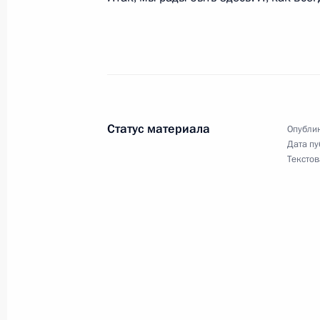
Заявления для прессы и ответы на 
германских межгосударственных ко
21 декабря 2004 года, 19:43
Германия, зем
Статус материала
Опублик
20 декабря 2004 года, понедельни
Дата пу
Текстов
Выступление в ратуше Гамбурга
20 декабря 2004 года, 22:16
Гамбург
Стенографический отчет о совещан
20 декабря 2004 года, 19:25
Москва, Кремл