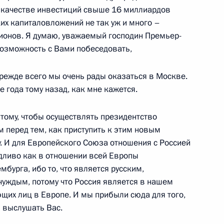
 качестве инвестиций свыше 16 миллиардов
ами заседания Совета
их капиталовложений не так уж и много –
НГ
лионов. Я думаю, уважаемый господин Премьер-
т возможность с Вами побеседовать,
ь
прежде всего мы очень рады оказаться в Москве.
 года тому назад, как мне кажется.
и Государственного совета
ости работы органов
тому, чтобы осуществлять президентство
 перед тем, как приступить к этим новым
у. И для Европейского Союза отношения с Россией
ь
дливо как в отношении всей Европы
бурга, ибо то, что является русским,
чуждым, потому что Россия является в нашем
Государственного совета
11м
щих лиц в Европе. И мы прибыли сюда для того,
ости работы органов
ы выслушать Вас.