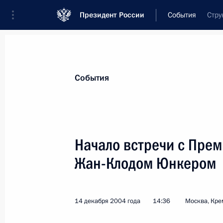
Президент России
События
Стру
Президент
Администрация
Государст
Новости
Стенограммы
Поездки
Те
События
Рубрикация материалов
Все материалы
Начало встречи с Пре
Послания Федеральному Собранию
Жан-Клодом Юнкером
Заявления по важнейшим вопросам
Совещания, заседания, рабочие встречи
14 декабря 2004 года
14:36
Москва, Кре
Речи и обращения