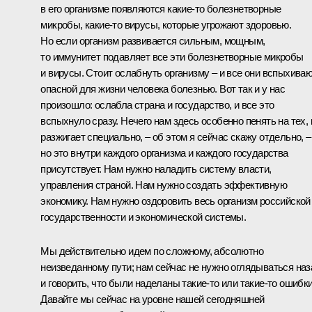
в его организме появляются какие‑то болезнетворные
микробы, какие‑то вирусы, которые угрожают здоровью.
Но если организм развивается сильным, мощным,
то иммунитет подавляет все эти болезнетворные микробы
и вирусы. Стоит ослабнуть организму – и все они вспыхива
опасной для жизни человека болезнью. Вот так и у нас
произошло: ослабла страна и государство, и все это
вспыхнуло сразу. Нечего нам здесь особенно пенять на тех, 
разжигает специально, – об этом я сейчас скажу отдельно, –
но это внутри каждого организма и каждого государства
присутствует. Нам нужно наладить систему власти,
управления страной. Нам нужно создать эффективную
экономику. Нам нужно оздоровить весь организм российской
государственности и экономической системы.
Мы действительно идем по сложному, абсолютно
неизведанному пути; нам сейчас не нужно оглядываться наз
и говорить, что были наделаны такие‑то или такие‑то ошибки
Давайте мы сейчас на уровне нашей сегодняшней