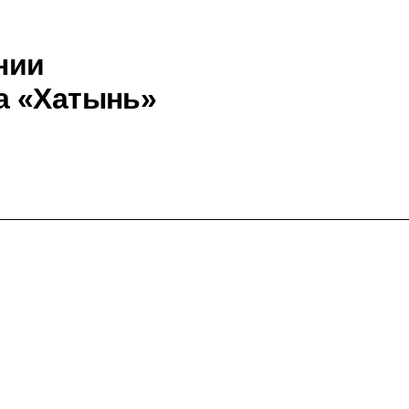
нии
а «Хатынь»