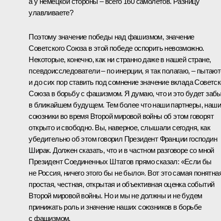
а у немецкой стороны – всего 160 самолетов. Разницу
улавливаете?
Поэтому значение победы над фашизмом, значение
Советского Союза в этой победе оспорить невозможно.
Некоторые, конечно, как ни странно даже в нашей стране,
псевдоисследователи – по инерции, я так полагаю, – пытаю
и до сих пор ставить под сомнение значение вклада Советск
Союза в борьбу с фашизмом. Я думаю, что и это будет заб
в ближайшем будущем. Тем более что наши партнеры, наши
союзники во время Второй мировой войны об этом говорят
открыто и свободно. Вы, наверное, слышали сегодня, как
убедительно об этом говорил Президент Франции господин
Ширак. Должен сказать, что и в частном разговоре со мной
Президент Соединенных Штатов прямо сказал: «Если бы
не Россия, ничего этого бы не было». Вот это самая понятная
простая, честная, открытая и объективная оценка событий
Второй мировой войны. Но и мы не должны и не будем
принижать роль и значение наших союзников в борьбе
с фашизмом.