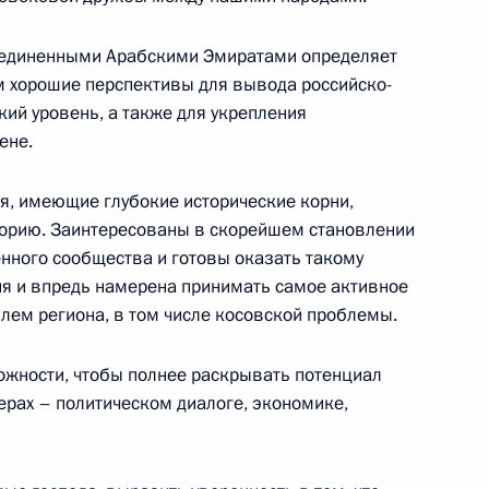
я российских наград
единенными Арабскими Эмиратами определяет
м хорошие перспективы для вывода российско-
ий дворец
ий уровень, а также для укрепления
ене.
я, имеющие глубокие исторические корни,
орию. Заинтересованы в скорейшем становлении
я верительных грамот
енного сообщества и готовы оказать такому
ия и впредь намерена принимать самое активное
й Кремлевский дворец,
лем региона, в том числе косовской проблемы.
можности, чтобы полнее раскрывать потенциал
ерах – политическом диалоге, экономике,
 президентом Всемирного