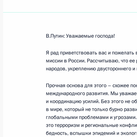
Показа
В.Путин: Уважаемые господа!
27 января 2004 года, вторник
Я рад приветствовать вас и пожелать
Выступление на заседании президи
миссии в России. Рассчитываю, что ее
«О мерах по улучшению социальног
народов, укреплению двустороннего и 
27 января 2004 года, 22:30
Санкт-Петербур
Прочная основа для этого – схожее п
международного развития. Мы уважаем
и координацию усилий. Без этого не 
Выступление на собрании ветерано
в мире, который не только бурно разв
войны, посвященном 60-летию пол
глобальными проблемами и угрозами. 
Ленинграда
это терроризм и региональные конфли
27 января 2004 года, 20:47
Санкт-Петербур
бедность, вспышки эпидемий и эколог