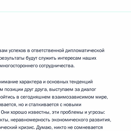
ть следующие материалы
 вам успехов в ответственной дипломатической
ума Государственного совета
 результаты будут служить интересам наших
о обеспечения пенсионеров»
многостороннего сотрудничества.
г
онимание характера и основных тенденций
 позиции друг друга, выступаем за диалог
обойтись в сегодняшнем взаимозависимом мире,
в Великой Отечественной
5м
ивается, но и сталкивается с новыми
ного снятия блокады
Они хорошо известны, эти проблемы и угрозы:
кты, неравномерность экономического развития,
г
ический кризис. Думаю, никто не сомневается