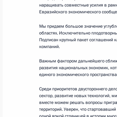
наращивать совместные усилия в рамк
24 января 2004 года, 16:51
Киев, Киево-Пе
Евразийского экономического сообщес
Мы придаем большое значение углубле
23 января 2004 года, пятница
областях. Исключительно плодотворны
Подписан крупный пакет соглашений к
Выступление на торжественной це
компаний.
России на Украине и 350-летия Пе
23 января 2004 года, 15:42
Киев, национал
Важным фактором дальнейшего сближе
развития национальных экономик, кот
единого экономического пространства
Заявление для прессы и ответы на 
Среди приоритетов двустороннего дел
конференции с Президентом Укра
сектор, развитие новых технологий, м
23 января 2004 года, 15:34
Киев, Мариинск
вместе можем решать вопросы пригран
территорий. Уверен, что стартовавший
одной яркой страницей в истории мн