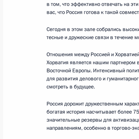
в том, что эффективно отвечать на эт
вас, что Россия готова к такой совмес
Заключительное слово на заседани
Сегодня в этом зале собрались высоки
«О мерах по улучшению социальног
тесные и дружеские связи в течение мн
27 января 2004 года, 18:45
Санкт-Петербур
Отношения между Россией и Хорватией
Хорватия является нашим партнером 
Выдержки из стенографического от
Восточной Европы. Интенсивный поли
с пенсионерами
для развития делового и гуманитарно
смотреть в будущее.
27 января 2004 года, 16:19
Ленинградская о
Россия дорожит дружественным харак
богатая история насчитывает более 75 
Подход к прессе после посещения 
значительные резервы для активизаци
направлениям, особенно в торгово-эк
27 января 2004 года, 14:24
Ленинградская о