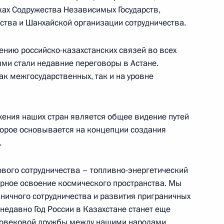
ах Содружества Независимых Государств,
черская лавра
тва и Шанхайской организации сотрудничества.
нию российско-казахстанских связей во всех
ми стали недавние переговоры в Астане.
ак межгосударственных, так и на уровне
ремонии завершения Года
реяславской Рады
ьный дворец «Украина»
ния наших стран является общее видение путей
орое основывается на концепции создания
.
вопросы на совместной пресс-
ового сотрудничества – топливно-энергетический
ины Леонидом Кучмой
ирное освоение космического пространства. Мы
ий дворец
ичного сотрудничества и развития приграничных
 недавно Год России в Казахстане станет еще
оговековой дружбы между нашими народами.