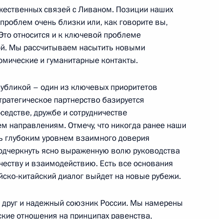
жественных связей с Ливаном. Позиции наших
проблем очень близки или, как говорите вы,
Это относится и к ключевой проблеме
м секретарем США Колином
й. Мы рассчитываем насытить новыми
омические и гуманитарные контакты.
убликой – один из ключевых приоритетов
тратегическое партнерство базируется
седстве, дружбе и сотрудничестве
 с членами Правительства
ем направлениям. Отмечу, что никогда ранее наши
ь глубоким уровнем взаимного доверия
подчеркнуть ясно выраженную волю руководства
ичеству и взаимодействию. Есть все основания
йско-китайский диалог выйдет на новые рубежи.
 друг и надежный союзник России. Мы намерены
 православной церкви
ские отношения на принципах равенства,