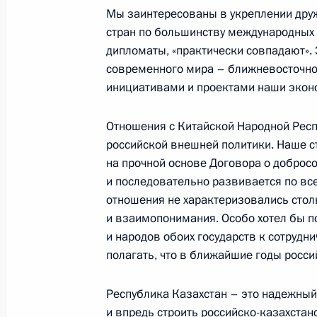
Мы заинтересованы в укреплении дру
стран по большинству международных 
26 января 2004 года, понедельник
дипломаты, «практически совпадают». 
Начало встречи с государственны
современного мира – ближневосточно
инициативами и проектами наши экон
Пауэллом
26 января 2004 года, 18:41
Москва, Кремль
Отношения с Китайской Народной Респ
российской внешней политики. Наше с
на прочной основе Договора о добросо
Вступительное слово на совещании
и последовательно развивается по вс
отношения не характеризовались стол
26 января 2004 года, 17:28
Москва, Кремль
и взаимопонимания. Особо хотел бы 
и народов обоих государств к сотрудн
полагать, что в ближайшие годы росси
24 января 2004 года, суббота
Республика Казахстан – это надежный
Обращение к иерархам Украинской
и впредь строить российско-казахстан
Московского патриархата