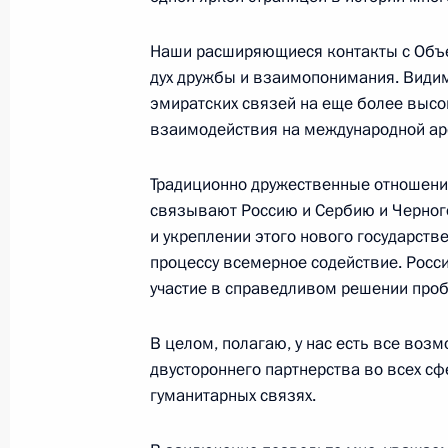
Выступление на церемонии вручени
Наши расширяющиеся контакты с Объ
гражданам Украины
дух дружбы и взаимопонимания. Види
23 января 2004 года, 15:26
Киев, Мариинск
эмиратских связей на еще более высок
взаимодействия на международной ар
22 января 2004 года, четверг
Традиционно дружественные отношени
связывают Россию и Сербию и Черног
Выступление на церемонии вручени
и укреплении этого нового государств
послами иностранных государств
процессу всемерное содействие. Росс
22 января 2004 года, 15:48
Москва, Большо
участие в справедливом решении проб
Александровский зал
В целом, полагаю, у нас есть все воз
двустороннего партнерства во всех сф
20 января 2004 года, вторник
гуманитарных связях.
Вступительное слово на встрече с