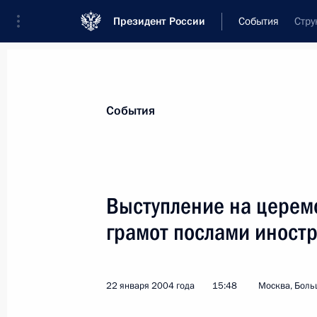
Президент России
События
Стру
Президент
Администрация
Государст
Новости
Стенограммы
Поездки
Те
События
Рубрикация материалов
Все материалы
Выступление на церем
Послания Федеральному Собранию
грамот послами иностр
Заявления по важнейшим вопросам
Совещания, заседания, рабочие встречи
22 января 2004 года
15:48
Москва, Боль
Речи и обращения