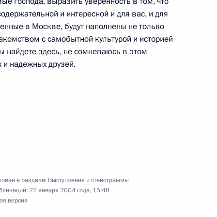
ые господа, выразить уверенность в том, что
одержательной и интересной и для вас, и для
денные в Москве, будут наполнены не только
акомством с самобытной культурой и историей
ы найдете здесь, не сомневаюсь в этом
х и надежных друзей.
сле открытия интернет-сайта
ольного возраста»
и детского интернет-сайта
20м
ольного возраста»
ован в разделе:
Выступления и стенограммы
бликации:
22 января 2004 года, 15:48
ая версия