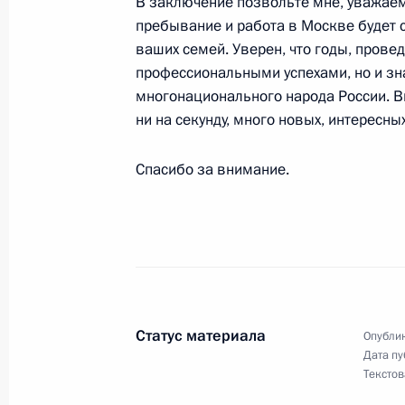
В заключение позвольте мне, уважаем
банка Джеймсом Вулфенсоном
пребывание и работа в Москве будет с
20 января 2004 года, 19:42
Ново-Огарево
ваших семей. Уверен, что годы, прове
профессиональными успехами, но и зн
многонационального народа России. В
ни на секунду, много новых, интересны
19 января 2004 года, понедельник
Ответы на вопросы журналистов по
Спасибо за внимание.
«Президент России – гражданам шк
19 января 2004 года, 21:46
Москва, Кремль
Стенографический отчет об открыти
«Президент России – гражданам шк
Статус материала
Опублик
Дата пу
19 января 2004 года, 21:00
Москва, Кремль
Текстов