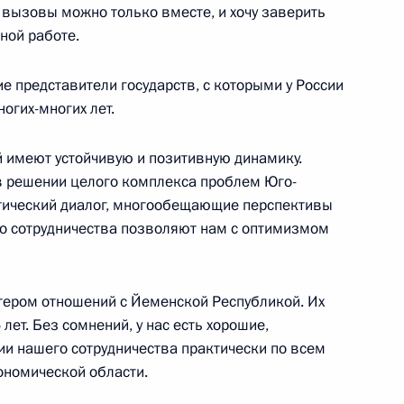
и вызовы можно только вместе, и хочу заверить
тной работе.
и президиума Госсовета
е представители государств, с которыми у России
о обеспечения пенсионеров»
огих-многих лет.
г
 имеют устойчивую и позитивную динамику.
в решении целого комплекса проблем Юго-
чета о беседе
тический диалог, многообещающие перспективы
го сотрудничества позволяют нам с оптимизмом
бласть, Кировск
тером отношений с Йеменской Республикой. Их
лет. Без сомнений, у нас есть хорошие,
мемориала «Невский пятачок»
3м
и нашего сотрудничества практически по всем
ономической области.
бласть, Кировск