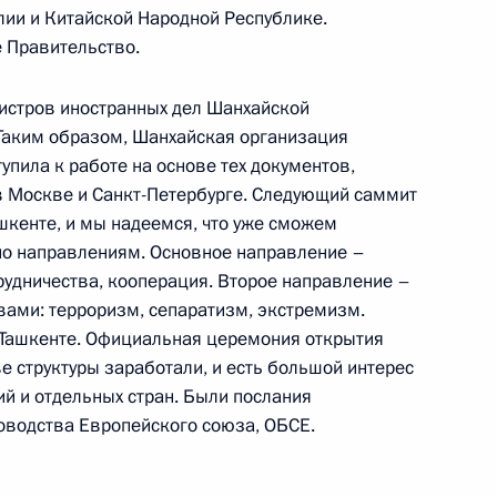
ии и Китайской Народной Республике.
 Правительство.
истров иностранных дел Шанхайской
 Таким образом, Шанхайская организация
упила к работе на основе тех документов,
в Москве и Санкт-Петербурге. Следующий саммит
сле открытия интернет-сайта
шкенте, и мы надеемся, что уже сможем
ольного возраста»
по направлениям. Основное направление –
рудничества, кооперация. Второе направление –
вами: терроризм, сепаратизм, экстремизм.
 Ташкенте. Официальная церемония открытия
ве структуры заработали, и есть большой интерес
и детского интернет-сайта
20м
й и отдельных стран. Были послания
ольного возраста»
ководства Европейского союза, ОБСЕ.