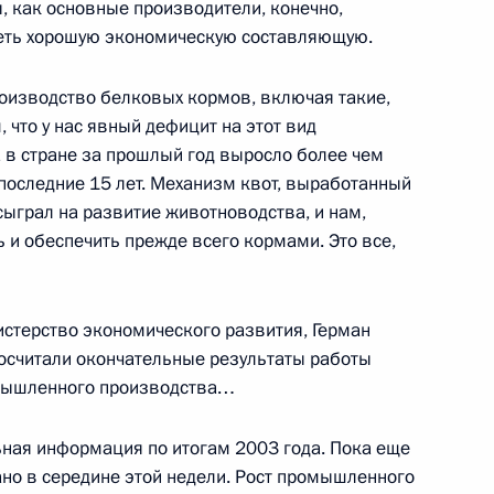
ы, как основные производители, конечно,
меть хорошую экономическую составляющую.
черская лавра
роизводство белковых кормов, включая такие,
м, что у нас явный дефицит на этот вид
 в стране за прошлый год выросло более чем
 последние 15 лет. Механизм квот, выработанный
ремонии завершения Года
ыграл на развитие животноводства, и нам,
реяславской Рады
ь и обеспечить прежде всего кормами. Это все,
ьный дворец «Украина»
истерство экономического развития, Герман
вопросы на совместной пресс-
посчитали окончательные результаты работы
ины Леонидом Кучмой
ромышленного производства…
ий дворец
льная информация по итогам 2003 года. Пока еще
лано в середине этой недели. Рост промышленного