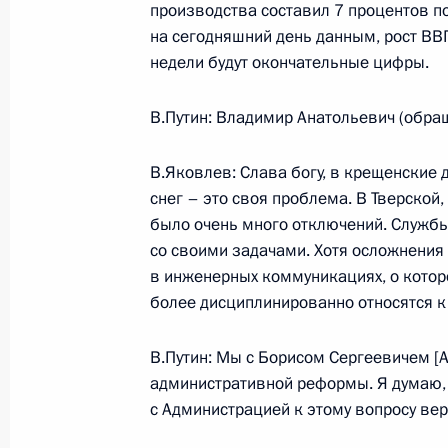
производства составил 7 процентов п
Выступление на церемонии вручени
на сегодняшний день данным, рост ВВП
гражданам Украины
недели будут окончательные цифры.
23 января 2004 года, 15:26
Киев, Мариинск
В.Путин: Владимир Анатольевич (обращ
В.Яковлев: Слава богу, в крещенские 
22 января 2004 года, четверг
снег – это своя проблема. В Тверской,
Выступление на церемонии вручени
было очень много отключений. Службы
послами иностранных государств
со своими задачами. Хотя осложнения 
в инженерных коммуникациях, о которо
22 января 2004 года, 15:48
Москва, Большо
более дисциплинированно относятся к
Александровский зал
В.Путин: Мы с Борисом Сергеевичем [
административной реформы. Я думаю, 
20 января 2004 года, вторник
с Администрацией к этому вопросу верн
Вступительное слово на встрече с