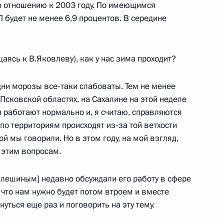
о отношению к 2003 году. По имеющимся
я российских наград
 будет не менее 6,9 процентов. В середине
ий дворец
аясь к В.Яковлеву), как у нас зима проходит?
дни морозы все‑таки слабоваты. Тем не менее
 Псковской областях, на Сахалине на этой неделе
я верительных грамот
 работают нормально и, я считаю, справляются
по территориям происходят из‑за той ветхости
й мы говорили. Но в этом году, на мой взгляд,
й Кремлевский дворец,
 этим вопросам.
Алешиным] недавно обсуждали его работу в сфере
что нам нужно будет потом втроем и вместе
уться еще раз и поговорить на эту тему.
 президентом Всемирного