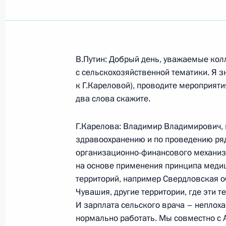
Показа
В.Путин: Добрый день, уважаемые кол
27 января 2004 года, вторник
с сельскохозяйственной тематики. Я з
к Г.Кареловой), проводите мероприяти
Выступление на заседании президи
два слова скажите.
«О мерах по улучшению социальног
27 января 2004 года, 22:30
Санкт-Петербур
Г.Карелова: Владимир Владимирович, 
здравоохранению и по проведению ряд
организационно-финансового механизм
на основе применения принципа медиц
Выступление на собрании ветерано
территорий, например Свердловская о
войны, посвященном 60-летию пол
Чувашия, другие территории, где эти 
Ленинграда
И зарплата сельского врача – неплоха
27 января 2004 года, 20:47
Санкт-Петербур
нормально работать. Мы совместно с