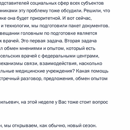
едставителей социальных сфер всех субъектов
никами эту проблему тоже обсудили. Решили, что
ике она будет приоритетной. И вот сейчас,
и президиума Госсовета
и технологии, мы подготовили пакет документов.
о обеспечения пенсионеров»
овещании головным по подготовке является
г
 врачей. Это первая задача. Вторая задача
ыл обмен мнениями и опытом, который есть
ь сельских врачей с федеральными центрами,
 механизмы связи, взаимодействия, насколько
чета о беседе
ральные медицинские учреждения? Какая помощь
 встречный разговор, предложения, обмен опытом
бласть, Кировск
ильевич, на этой неделе у Вас тоже стоит вопрос
мемориала «Невский пятачок»
3м
бласть, Кировск
ч, мы открываем, как обычно, новый сезон.