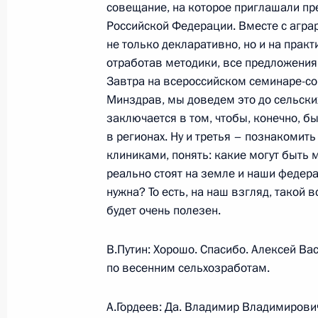
совещание, на которое приглашали пр
Российской Федерации. Вместе с аграр
не только декларативно, но и на практ
Заключительное слово на заседани
отработав методики, все предложения 
«О мерах по улучшению социальног
Завтра на всероссийском семинаре-с
27 января 2004 года, 18:45
Санкт-Петербур
Минздрав, мы доведем это до сельских
заключается в том, чтобы, конечно, б
в регионах. Ну и третья – познакомит
клиниками, понять: какие могут быть
Выдержки из стенографического от
реально стоят на земле и наши феде
с пенсионерами
нужна? То есть, на наш взгляд, такой
27 января 2004 года, 16:19
Ленинградская о
будет очень полезен.
В.Путин: Хорошо. Спасибо. Алексей Вас
Подход к прессе после посещения 
по весенним сельхозработам.
27 января 2004 года, 14:24
Ленинградская о
А.Гордеев: Да. Владимир Владимирови