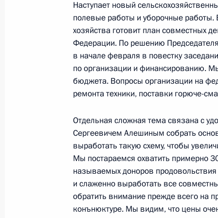
Наступает новый сельскохозяйственный
полевые работы и уборочные работы. 
26 января 2004 года, понедельник
хозяйства готовит план совместных д
Федерации. По решению Председателя 
Начало встречи с государственны
в начале февраля в повестку заседан
Пауэллом
по организации и финансированию. Мы
26 января 2004 года, 18:41
Москва, Кремль
бюджета. Вопросы организации на фед
ремонта техники, поставки горюче-с
Отдельная сложная тема связана с уд
Вступительное слово на совещании
Сергеевичем Алешиным собрать основ
26 января 2004 года, 17:28
Москва, Кремль
выработать такую схему, чтобы увелич
Мы постараемся охватить примерно 30
называемых доноров продовольствия –
24 января 2004 года, суббота
и слаженно выработать все совместные
обратить внимание прежде всего на п
Обращение к иерархам Украинской
конънюктуре. Мы видим, что цены оче
Московского патриархата