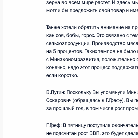
зерна во всем мире растет. И здесь м
могли бы предложить свой товар и и
24 января 2004 года, 16:51
Киев, Киево-Пе
Также хотели обратить внимание на п
как соя, бобы, горох. Это связано с те
23 января 2004 года, пятница
сельхозпродукции. Производство мяса
на 5 процентов. Таких темпов не было
Выступление на торжественной це
с Минэкономразвития, положительно с
России на Украине и 350-летия Пе
конечно, надо этот процесс поддержат
23 января 2004 года, 15:42
Киев, национал
если коротко.
В.Путин: Поскольку Вы упомянули Мин
Заявление для прессы и ответы на 
Оскарович (обращаясь к Г.Грефу), Вы 
конференции с Президентом Укра
за прошлый год, в том числе рост п
23 января 2004 года, 15:34
Киев, Мариинск
Г.Греф: В пятницу поступила окончате
не подсчитан рост ВВП, это будет сде