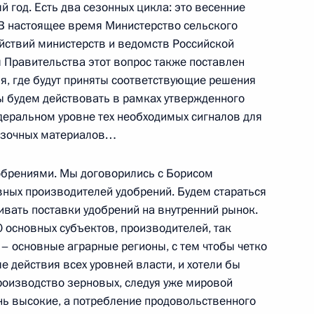
 год. Есть два сезонных цикла: это весенние
В настоящее время Министерство сельского
ействий министерств и ведомств Российской
Правительства этот вопрос также поставлен
м секретарем США Колином
ия, где будут приняты соответствующие решения
 будем действовать в рамках утвержденного
еральном уровне тех необходимых сигналов для
мазочных материалов…
обрениями. Мы договорились с Борисом
 с членами Правительства
ных производителей удобрений. Будем стараться
ивать поставки удобрений на внутренний рынок.
 основных субъектов, производителей, так
 основные аграрные регионы, с тем чтобы четко
 действия всех уровней власти, и хотели бы
роизводство зерновых, следуя уже мировой
 православной церкви
нь высокие, а потребление продовольственного