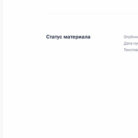
Стенографический отчет о совещан
19 января 2004 года, 17:20
Москва, Кремль
Статус материала
Опублик
Дата пу
Текстов
15 января 2004 года, четверг
Выступление на расширенной колл
безопасности
15 января 2004 года, 18:56
Москва
12 января 2004 года, понедельник
Вступительное слово на заседании
по борьбе с коррупцией