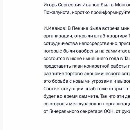
банка Джеймсом Вулфенсоном
Игорь Сергеевич Иванов был в Монгол
Пожалуйста, коротко проинформируйте
20 января 2004 года, 19:42
Ново-Огарево
И.Иванов: В Пекине была встреча мин
организации, открыли штаб-квартиру.
19 января 2004 года, понедельник
сотрудничества непосредственно прист
которые были одобрены на саммитах 
Ответы на вопросы журналистов по
состоится в июне нынешнего года в Та
«Президент России – гражданам шк
представить план конкретной работы 
19 января 2004 года, 21:46
Москва, Кремль
развитие торгово-экономического сот
это борьба с новыми угрозами и вызо
Соответствующий штаб тоже открыт в
будет во время саммита. Так что эти д
Стенографический отчет об открыти
со стороны международных организаци
«Президент России – гражданам шк
от Генерального секретаря ООН, от ру
19 января 2004 года, 21:00
Москва, Кремль