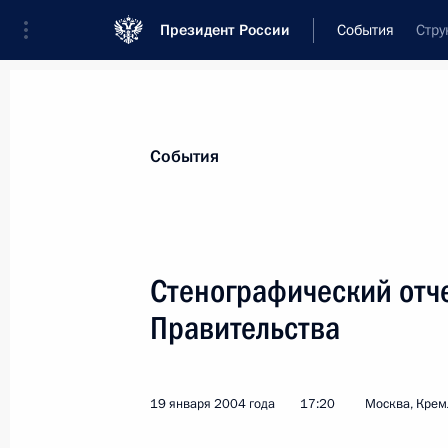
Президент России
События
Стру
Президент
Администрация
Государст
Новости
Стенограммы
Поездки
Те
События
Рубрикация материалов
Все материалы
Стенографический отч
Послания Федеральному Собранию
Правительства
Заявления по важнейшим вопросам
Совещания, заседания, рабочие встречи
19 января 2004 года
17:20
Москва, Крем
Речи и обращения