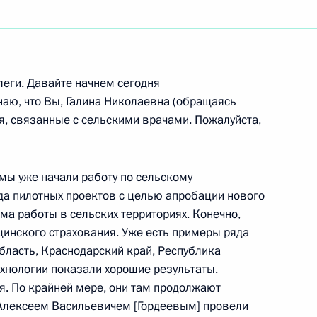
ть следующие материалы
леги. Давайте начнем сегодня
наю, что Вы, Галина Николаевна (обращаясь
я, связанные с сельскими врачами. Пожалуйста,
ума Государственного совета
о обеспечения пенсионеров»
г
мы уже начали работу по сельскому
а пилотных проектов с целью апробации нового
а работы в сельских территориях. Конечно,
инского страхования. Уже есть примеры ряда
в Великой Отечественной
5м
бласть, Краснодарский край, Республика
ного снятия блокады
технологии показали хорошие результаты.
я. По крайней мере, они там продолжают
г
 Алексеем Васильевичем [Гордеевым] провели