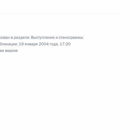
ии с членами Правительства
ован в разделе:
Выступления и стенограммы
бликации:
19 января 2004 года, 17:20
ая версия
егии Федеральной службы
 Совета при Президенте