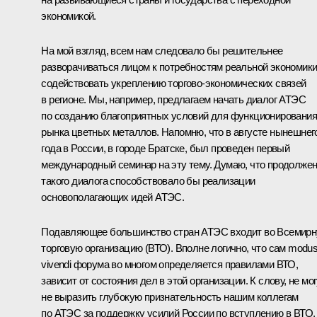
экономикой.
На мой взгляд, всем нам следовало бы решительнее
разворачиваться лицом к потребностям реальной экономики
содействовать укреплению торгово-экономических связей
в регионе. Мы, например, предлагаем начать диалог АТЭС
по созданию благоприятных условий для функционирования
рынка цветных металлов. Напомню, что в августе нынешнег
года в России, в городе Братске, был проведен первый
международный семинар на эту тему. Думаю, что продолже
такого диалога способствовало бы реализации
основополагающих идей АТЭС.
Подавляющее большинство стран АТЭС входит во Всемир
торговую организацию (ВТО). Вполне логично, что сам modu
vivendi форума во многом определяется правилами ВТО,
зависит от состояния дел в этой организации. К слову, не мо
не выразить глубокую признательность нашим коллегам
по АТЭС за поддержку усилий России по вступлению в ВТО.