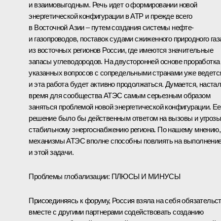
и взаимовыгодным. Речь идет о формировании новой
энергетической конфигурации в АТР и прежде всего
в Восточной Азии – путем создания системы нефте-
и газопроводов, поставок судами сжиженного природного газ
из восточных регионов России, где имеются значительные
запасы углеводородов. На двусторонней основе проработка
указанных вопросов с сопредельными странами уже ведетс
и эта работа будет активно продолжаться. Думается, наста
время для сообщества АТЭС самым серьезным образом
заняться проблемой новой энергетической конфигурации. Ее
решение было бы действенным ответом на вызовы и угрозы
стабильному энергоснабжению региона. По нашему мнению,
механизмы АТЭС вполне способны повлиять на выполнени
и этой задачи.
Проблемы глобализации: ПЛЮСЫ И МИНУСЫ
Присоединяясь к форуму, Россия взяла на себя обязательс
вместе с другими партнерами содействовать созданию