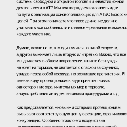
системы свободной и открытой торговли и инвестиционной
деятельности в АТР. Мы подтверждаем готовность идти
по пути к реализации основополагающих для АТЭС Богорск
целей. При этом понимаем, что такое движение должно
учитывать все особенности и главное – реальные возможно
каждого участника.
Думаю, важно не то, что один мчится на пятой скорости,
а другой выжимает лишь вторую или третью. Важно, что все
мы движемся в общем направлении, и никто без нужды
не жмет на тормоза, не хватается с опаской за «ручник»,
увидев перед собой неожиданно возникшие препятствия. Я
имею в виду протекционизм в виде принятия новых
односторонних ограничительных мер в торговле,
злоупотребления антидемпинговыми процедурами и т. д.
Как представляется, «новый» и «старый» протекционизм
вызывают соответствующую цепную реакцию, ограничиваю
конкуренцию. Особенно тяжело его воздействие
на развивающиеся страны и государства с переходной