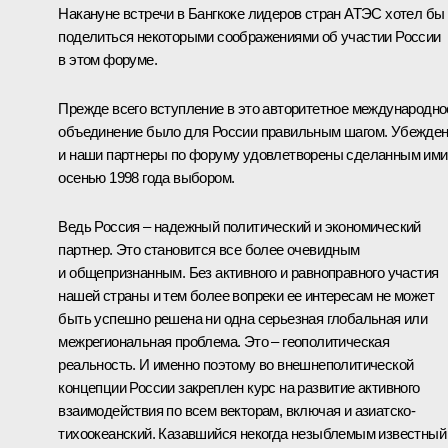
Накануне встречи в Бангкоке лидеров стран АТЭС хотел бы
поделиться некоторыми соображениями об участии России
в этом форуме.
Прежде всего вступление в это авторитетное международно
объединение было для России правильным шагом. Убежден
и наши партнеры по форуму удовлетворены сделанным ими
осенью 1998 года выбором.
Ведь Россия – надежный политический и экономический
партнер. Это становится все более очевидным
и общепризнанным. Без активного и равноправного участия
нашей страны и тем более вопреки ее интересам не может
быть успешно решена ни одна серьезная глобальная или
межрегиональная проблема. Это – геополитическая
реальность. И именно поэтому во внешнеполитической
концепции России закреплен курс на развитие активного
взаимодействия по всем векторам, включая и азиатско-
тихоокеанский. Казавшийся некогда незыблемым известный