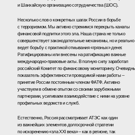
и Шанхайскую организацию сотрудничества (ШОС).
Несколько слов о конкретных шагах России в борьбе
с терроризмом. Мы активно стремимся перекрыть каналы
финансовой подпитки этого зла. Наша страна не только
совершенствует законодательные механизмы, но и реально
ведет борьбу с практикой отмывания «грязных» денег.
Ратифицированы или внесены на ратификацию важные
международно-правовые акты. В полную силу заработал
российский Комитет по финансовому мониторингу. Очевидн
показатель эффективности проводимой нами работы –
принятие России постоянным членом ФАТФ. Активно
участвуем в обмене опытом со своими зарубежными
партнерами, усиливаем взаимодействие с ними на уровне
профильных ведомств и служб.
Естественно, Россия рассматривает АТЭС как один
из важнейших элементов долгосрочной стратегии
по искоренению «зла XXI века» – как в регионе, так