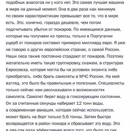
подобных аналогов ни у кого нет. Это самая лучшая машина
в мире на данный момент. Она в два раза как минимум
по своим характеристикам превышает все то, что в мире
есть. Это, конечно, гораздо дешевле, чем потом
подсчитывать убытки от пожаров. По имеющимся данным,
которые мы получаем из прессы, только в Португалии
ущерб от пожаров составил примерно миллиард евро. Я уже
не говорю о других европейских странах, о самой России.
Наши леса также постоянно страдают от пожаров. Поэтому
желательно иметь такую группировку, скажем, в структурах
Евросоюза, которая могла бы на условиях лизинга либо
приобретать, либо брать самолеты в МЧС России. На мой
взгляд, это было бы правильным и полезным. Специалисты
только сейчас нам рассказывали о возможностях
самолета. Самолет берет воду в глиссирующем состоянии.
Он за считанные секунды набирает 12 тонн воды,
а современная авиация, которая сейчас используется,
может брать на борт только 5,6 тонны. Затем быстро
возвращается в район пожара и сбрасывает эту воду. Это
в два-три раза эффективнее всего того, что было до сих