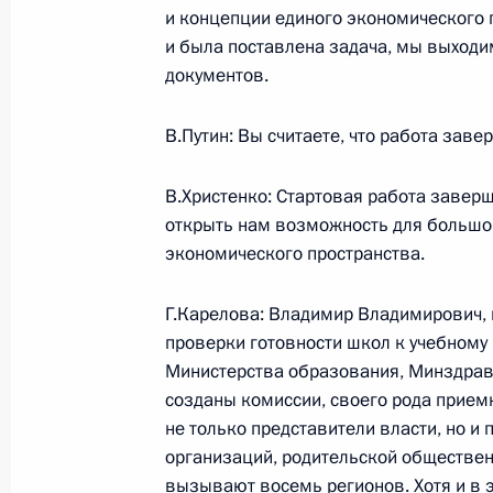
и концепции единого экономического п
и была поставлена задача, мы выходи
О результатах проверки исполнен
документов.
исполнительной власти, органами 
субъектов Российской Федерации 
В.Путин: Вы считаете, что работа за
программы «Юг России»
1 сентября 2003 года, 10:42
Главное контро
В.Христенко: Стартовая работа завер
открыть нам возможность для большо
экономического пространства.
30 августа 2003 года, суббота
Г.Карелова: Владимир Владимирович,
Заявление для прессы и ответы на 
проверки готовности школ к учебному г
визита в Итальянскую Республику
Министерства образования, Минздрава
созданы комиссии, своего рода приемн
30 августа 2003 года, 13:47
Сардиния
не только представители власти, но 
организаций, родительской обществен
вызывают восемь регионов. Хотя и в 