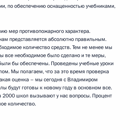
ра «Москва»
ции, по обеспечению оснащенностью учебниками,
нию мер противопожарного характера.
 нам представляется абсолютно правильным.
бходимое количество средств. Тем не менее мы
вопросы на совместной пресс-
ы все необходимое было сделано и те меры,
были бы обеспечены. Проведены учебные уроки
ета министров Италии
ом. Мы полагаем, что за это время проверка
 такая оценка – мы сегодня с Владимиром
ы будут готовы к новому году в основном все.
 2000 школ вызывают у нас вопросы. Процент
шое количество.
ципальных образований