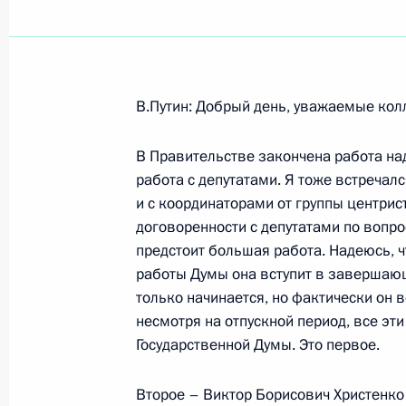
Показа
В.Путин: Добрый день, уважаемые кол
Вступительное слово на российско-
в расширенном составе
В Правительстве закончена работа над
работа с депутатами. Я тоже встречалс
2 сентября 2003 года, 12:00
Москва, Кремл
и с координаторами от группы центрис
договоренности с депутатами по вопр
предстоит большая работа. Надеюсь, ч
Вступительное слово на встрече с
работы Думы она вступит в завершаю
Саудовской Аравии Абдаллой бен 
только начинается, но фактически он 
несмотря на отпускной период, все эт
2 сентября 2003 года, 11:37
Москва, Кремл
Государственной Думы. Это первое.
Второе – Виктор Борисович Христенко 