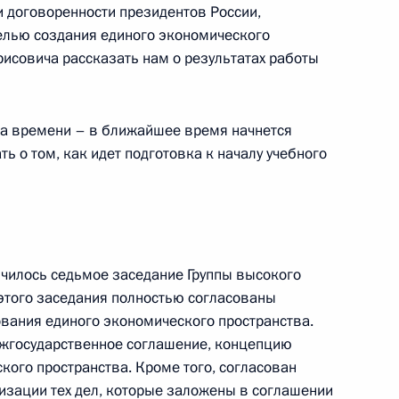
к
и договоренности президентов России,
целью создания единого экономического
председателем комитета
рисовича рассказать нам о результатах работы
 «Ройял Датч Шелл»
да времени – в ближайшее время начнется
ть о том, как идет подготовка к началу учебного
телем Председателя
ь
нчилось седьмое заседание Группы высокого
 этого заседания полностью согласованы
вания единого экономического пространства.
 с членами Правительства
ежгосударственное соглашение, концепцию
ого пространства. Кроме того, согласован
ь
зации тех дел, которые заложены в соглашении