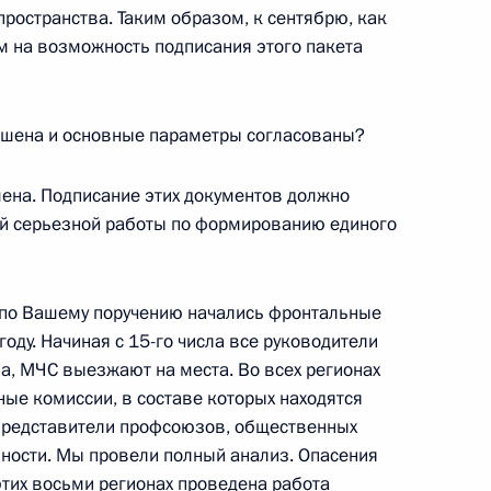
ространства. Таким образом, к сентябрю, как
м на возможность подписания этого пакета
ия федеральными органами
исполнительной власти ряда
федеральной целевой
вершена и основные параметры согласованы?
льное управление
шена. Подписание этих документов должно
й серьезной работы по формированию единого
 по Вашему поручению начались фронтальные
вопросы журналистов в ходе
оду. Начиная с 15-го числа все руководители
, МЧС выезжают на места. Во всех регионах
ые комиссии, в составе которых находятся
и представители профсоюзов, общественных
ности. Мы провели полный анализ. Опасения
этих восьми регионах проведена работа