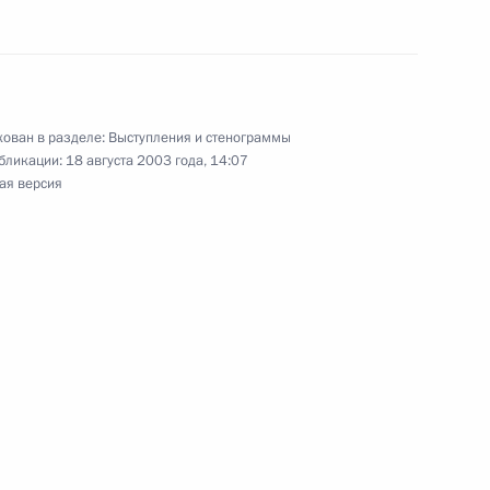
к
ован в разделе:
Выступления и стенограммы
брании, посвященном 60-
бликации:
18 августа 2003 года, 14:07
6м
ая версия
чественной войны –