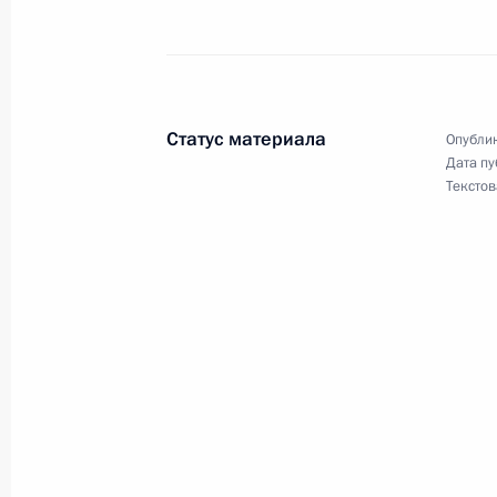
27 августа 2003 года, 17:27
Южно-Сахалинс
19 августа 2003 года, вторник
Статус материала
Опублик
Выступление на торжественном со
Дата пу
Текстов
летию Курской битвы
19 августа 2003 года, 20:53
Курск
Встреча с ветеранами Великой Оте
участниками Курской битвы
19 августа 2003 года, 20:40
Курск