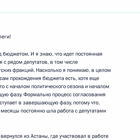
ть следующие материалы
леги!
саудовских переговорах
 бюджетом. И я знаю, что идет постоянная
я с рядом депутатов, в том числе
ь
тских фракций. Насколько я понимаю, в целом
осам прохождения бюджета есть, хотя еще
то с началом политического сезона и началом
 Наследным принцем
щую фазу. Формально процесс согласования
Абдель Азизом Аль Саудом
вступает в завершающую фазу, потому что,
и месяцы постоянно шла работа с депутатами
ь
вернулся из Астаны, где участвовал в работе