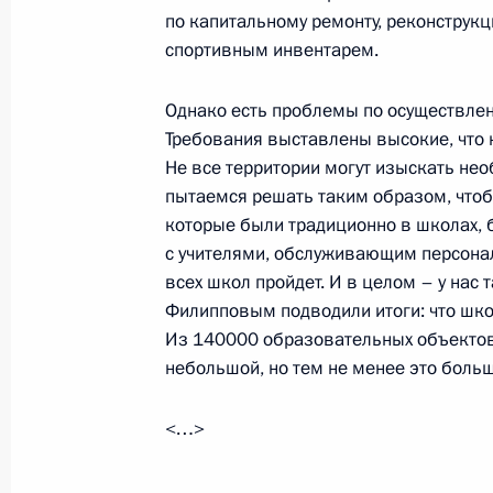
Встреча с личным составом крейсе
по капитальному ремонту, реконструк
спортивным инвентарем.
30 августа 2003 года, 12:00
Сардиния
Однако есть проблемы по осуществле
Требования выставлены высокие, что
29 августа 2003 года, пятница
Не все территории могут изыскать нео
Заявление для прессы и ответы на 
пытаемся решать таким образом, чтоб
которые были традиционно в школах, 
конференции с Председателем Сов
с учителями, обслуживающим персонал
Сильвио Берлускони
всех школ пройдет. И в целом – у нас
29 августа 2003 года, 11:44
Сардиния
Филипповым подводили итоги: что школ
Из 140000 образовательных объектов
небольшой, но тем не менее это боль
27 августа 2003 года, среда
<…>
Совещание с руководителями муни
Сахалинской области