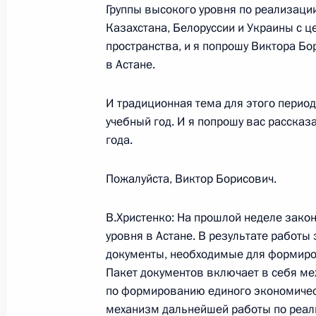
1 сентября 2003 года, понедельни
Группы высокого уровня по реализаци
Казахстана, Белоруссии и Украины с 
Вступительное слово на встрече с 
пространства, и я попрошу Виктора Бо
управляющих директоров компании
в Астане.
Филиппом Уоттсом
1 сентября 2003 года, 22:06
Ново-Огарево
И традиционная тема для этого перио
учебный год. И я попрошу вас рассказа
года.
Начало рабочей встречи с замести
Правительства Галиной Кареловой
Пожалуйста, Виктор Борисович.
1 сентября 2003 года, 20:39
Москва, Кремл
В.Христенко: На прошлой неделе зако
уровня в Астане. В результате работы
документы, необходимые для формиро
Вступительное слово на совещании
Пакет документов включает в себя м
по формированию единого экономическ
1 сентября 2003 года, 17:18
Москва, Кремл
механизм дальнейшей работы по реали