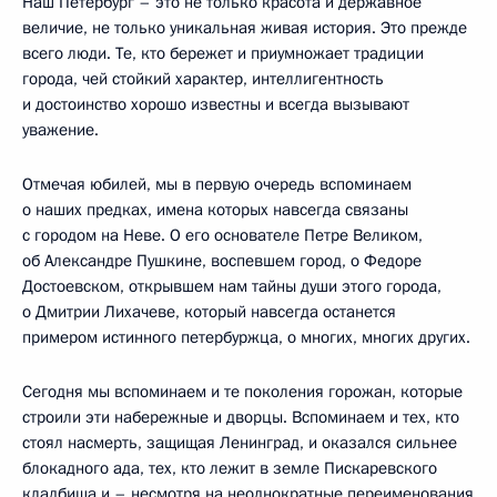
Наш Петербург – это не только красота и державное
величие, не только уникальная живая история. Это прежде
всего люди. Те, кто бережет и приумножает традиции
города, чей стойкий характер, интеллигентность
и достоинство хорошо известны и всегда вызывают
уважение.
Отмечая юбилей, мы в первую очередь вспоминаем
о наших предках, имена которых навсегда связаны
с городом на Неве. О его основателе Петре Великом,
об Александре Пушкине, воспевшем город, о Федоре
Достоевском, открывшем нам тайны души этого города,
о Дмитрии Лихачеве, который навсегда останется
примером истинного петербуржца, о многих, многих других.
Сегодня мы вспоминаем и те поколения горожан, которые
строили эти набережные и дворцы. Вспоминаем и тех, кто
стоял насмерть, защищая Ленинград, и оказался сильнее
блокадного ада, тех, кто лежит в земле Пискаревского
кладбища и – несмотря на неоднократные переименования