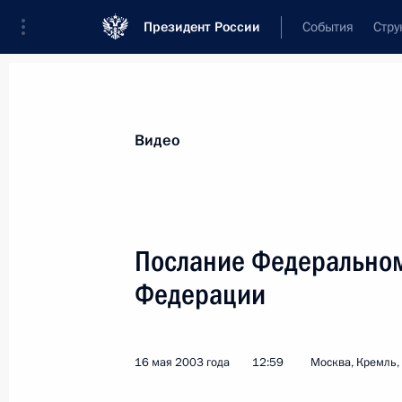
Президент России
События
Стру
Видеозаписи
Фотографии
Аудиозапи
Все материалы
Выступления
Совещан
Видео
Показа
Послание Федерально
Федерации
Послание Федеральному
Собранию Российской
16 мая 2003 года
12:59
Москва, Кремль,
Федерации