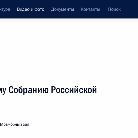
ктура
Видео и фото
Документы
Контакты
Поиск
си
ия, встречи
Встречи со СМИ
май, 2003
ть следующие материалы
му Собранию Российской
Выступление на параде в честь 58-
й годовщины Победы в Великой
Отечественной войне
 Мраморный зал