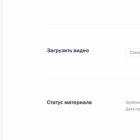
Государственной Думы
28 марта 2003 года
Видео, 4 мин.
Загрузить видео
Станд
Статус материала
Опублик
Дата пу
Вступительное слово