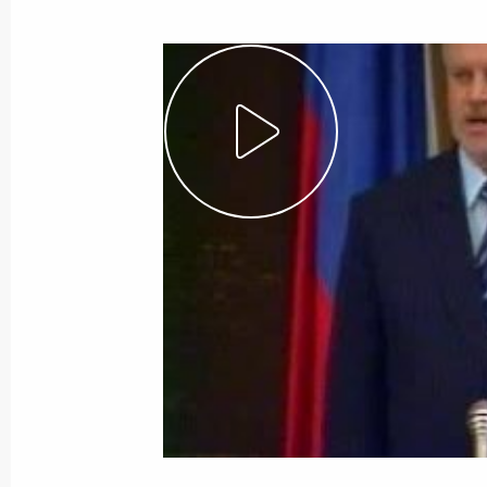
16 мая 2003 года
Видео, 1 ч.
Вступительное слово на встрече
с представителями депутатских
фракций и объединений