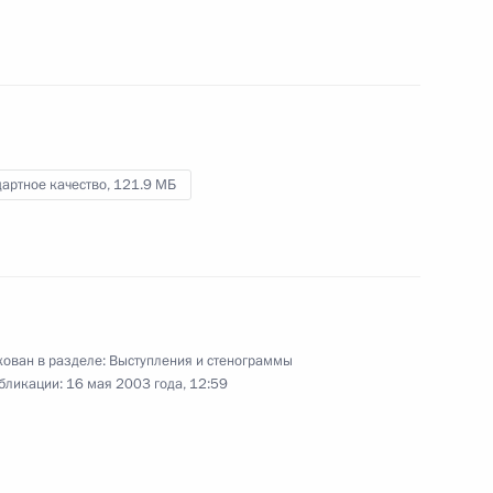
Кадыровым
27 марта 2003 года
Видео, 9 мин.
артное качество,
121.9 МБ
ован в разделе:
Выступления и стенограммы
бликации:
16 мая 2003 года, 12:59
Заявление на совещании