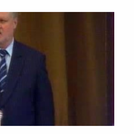
9 мая 2003 года
Видео, 6 мин.
Вступительное слово на встрече
с главой администрации
Чеченской Республики Ахматом