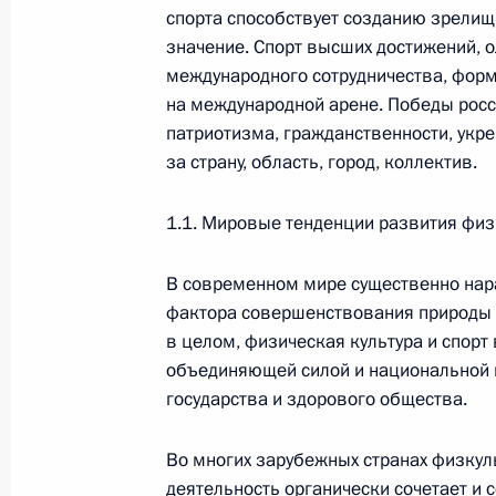
Австрии Вольфгангом Шюсселем
спорта способствует созданию зрели
значение. Спорт высших достижений,
29 января 2002 года, 00:00
Москва, Кремль
международного сотрудничества, фор
на международной арене. Победы росс
патриотизма, гражданственности, укр
28 января 2002 года, понедельник
за страну, область, город, коллектив.
Вступительное слово на совещании
1.1. Мировые тенденции развития физ
28 января 2002 года, 00:00
Москва, Кремль
В современном мире существенно нара
фактора совершенствования природы 
25 января 2002 года, пятница
в целом, физическая культура и спорт
объединяющей силой и национальной 
Заявление для прессы по окончани
государства и здорового общества.
азербайджанских переговоров
25 января 2002 года, 00:00
Москва, Кремль
Во многих зарубежных странах физкул
деятельность органически сочетает и с