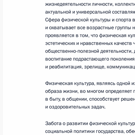
жизнедеятельности личности, коллекти
актуальной и универсальной составляю
Сфера физической культуры и спорта
Вступительное слово на заседании 
и охватывает все возрастные группы 
по вопросам развития спорта в Ро
проявляется в том, что физическая ку
30 января 2002 года, 00:01
Москва, Кремль
эстетических и нравственных качеств 
общественно-полезной деятельности, 
воспитание подрастающего поколения
и реабилитация, зрелище, коммуникация
О повышении роли физической куль
в формировании здорового образа
Физическая культура, являясь одной и
30 января 2002 года, 00:00
Москва, Кремль
образа жизни, во многом определяет п
в быту, в общении, способствует реш
и оздоровительных задач.
Вступительное слово Президента Р
Председателя Государственного со
Забота о развитии физической культ
В.В.Путина
социальной политики государства, о