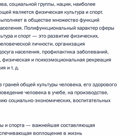
ва, социальной группы, нации, наиболее
щей является физическая культура и спорт.
 выполняет в обществе множество функций
Государственного совета
11м
населения. Полифункциональный характер сферы
ссии
льтура и спорт — это развитие физических,
человеческой личности, организация
досуга населения, профилактика заболеваний,
, физическая и психоэмоциональная рекреация
 и т. д.
туры и спорта
 жизни россиян
з граней общей культуры человека, его здорового
оведение человека в учебе, на производстве,
ению социально-экономических, воспитательных
оссийской Федерации,
вета Российской Федерации
уры и спорта — важнейшая составляющая
беспечивающая воплощение в жизнь