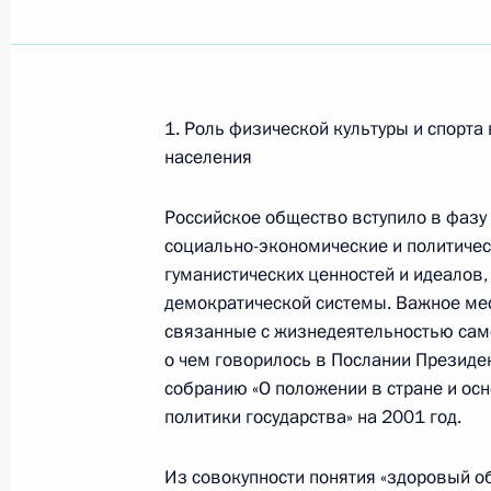
Показа
1. Роль физической культуры и спорт
30 января 2002 года, среда
населения
Заключительное слово на заседани
Российское общество вступило в фазу 
по вопросам развития спорта в Ро
социально-экономические и политиче
30 января 2002 года, 20:02
Москва, Кремль
гуманистических ценностей и идеалов,
демократической системы. Важное мес
связанные с жизнедеятельностью само
о чем говорилось в Послании Презид
Заключительное слово Президента
собранию «О положении в стране и ос
В.В.Путина на заседании Государст
политики государства» на 2001 год.
Федерации
30 января 2002 года, 16:55
Москва, Кремль
Из совокупности понятия «здоровый 