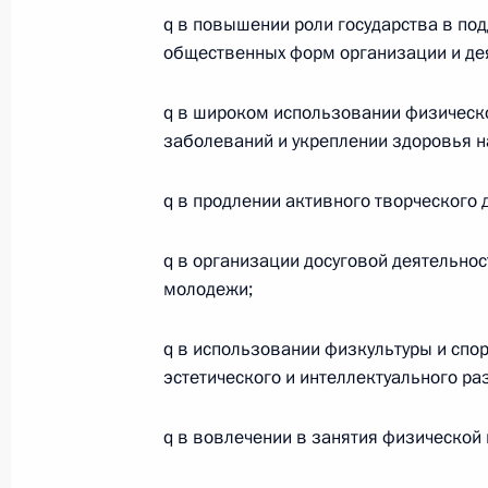
q в повышении роли государства в под
общественных форм организации и дея
Выступление на встрече с членами
q в широком использовании физическо
18 января 2002 года, 00:01
Московская обл
заболеваний и укреплении здоровья н
q в продлении активного творческого 
17 января 2002 года, четверг
q в организации досуговой деятельно
Ответы на вопросы журналистов в х
молодежи;
конференции с Президентом Поль
Квасьневским
q в использовании физкультуры и спо
17 января 2002 года, 00:02
Познань
эстетического и интеллектуального р
q в вовлечении в занятия физической 
Выступление на Втором экономиче