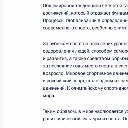
Общемировой тенденцией является так
Государственного космического на
достижений, который отражает фундам
центра им. М.В.Хруничева
Процессы глобализации в определенн
21 января 2002 года, 00:02
Москва
современного спорта, особенно олимп
За рубежом спорт на всех своих уров
Выступление на российско-туркмен
оздоровления людей, способом самор
в расширенном составе
и развития, а также средством борьб
за последние годы место спорта в си
21 января 2002 года, 00:01
Москва, Кремль
возросло. Мировое спортивное движен
и российский спорт, стало одним из 
движений. К олимпийскому спортивно
18 января 2002 года, пятница
мира.
Выступление на заседании коллег
Таким образом, в мире наблюдается 
безопасности
роли физической культуры и спорта. О
18 января 2002 года, 00:02
Москва