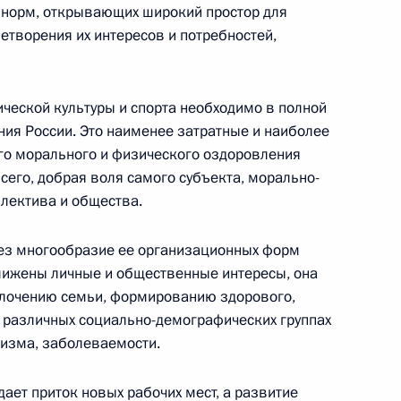
и норм, открывающих широкий простор для
етворения их интересов и потребностей,
еской культуры и спорта необходимо в полной
ния России. Это наименее затратные и наиболее
о морального и физического оздоровления
всего, добрая воля самого субъекта, морально-
ллектива и общества.
 президиума Государственного
рез многообразие ее организационных форм
а в России
ижены личные и общественные интересы, она
плочению семьи, формированию здорового,
 различных социально-демографических группах
тизма, заболеваемости.
 Федеральным канцлером
ает приток новых рабочих мест, а развитие