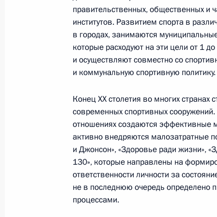
правительственных, общественных и ч
институтов. Развитием спорта в разли
22 января 2002 года, вторник
в городах, занимаются муниципальные
Вступительное слово на встрече с
которые расходуют на эти цели от 1 
и депутатских групп Государственн
и осуществляют совместно со спорти
и коммунальную спортивную политику.
22 января 2002 года, 00:02
Москва, Кремль
Конец XX столетия во многих странах 
современных спортивных сооружений.
Выступление на церемонии вручени
отношениях создаются эффективные м
Российской Федерации
активно внедряются малозатратные п
и Джонсон», «Здоровье ради жизни», «З
22 января 2002 года, 00:01
Москва, Кремль
130», которые направлены на формир
ответственности личности за состояни
не в последнюю очередь определено
21 января 2002 года, понедельник
процессами.
Краткая беседа с журналистами во