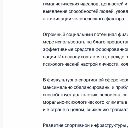
гуманистических идеалов, ценностей 
30 января 2002 года, 00:00
Москва, Кремль
выявления способностей людей, удовл
активизации человеческого фактора.
29 января 2002 года, вторник
Огромный социальный потенциал физич
мере использовать на благо процвета
Выступление Президента России
эффективные средства форсированног
29 января 2002 года, 17:05
Москва, Кремль
нации. Их основу составляют, прежде 
психологический настрой личности, ко
Вступительное слово на заседании
В физкультурно-спортивной сфере че
совета по вопросам развития спорт
максимально сбалансированы и прибл
способствует долголетию человека, с
29 января 2002 года, 00:02
Москва, Кремль
морально-психологического климата в
и в стране в целом, снижению травма
Вступительное слово на встрече с
Развитие спортивной инфраструктуры д