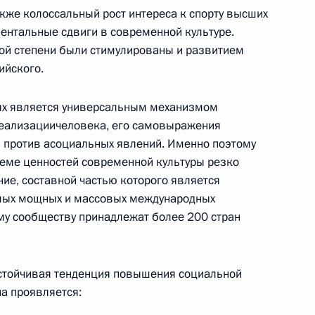
же колоссальный рост интереса к спорту высших
учно-производственного
ентальные сдвиги в современной культуре.
ой степени были стимулированы и развитием
ийского.
нях является универсальным механизмом
ских переговорах
еализациичеловека, его самовыражения
ы против асоциальных явлений. Именно поэтому
стеме ценностей современной культуры резко
ие, составной частью которого является
самых мощных и массовых международных
му сообществу принадлежат более 200 стран
ии Федеральной службы
устойчивая тенденция повышения социальной
на проявляется: