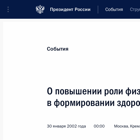
Президент России
События
Стру
Президент
Администрация
Государст
Новости
Стенограммы
Поездки
Те
События
Рубрикация материалов
Все материалы
О повышении роли физ
Послания Федеральному Собранию
в формировании здоро
Заявления по важнейшим вопросам
Совещания, заседания, рабочие встречи
30 января 2002 года
00:00
Москва, Крем
Речи и обращения