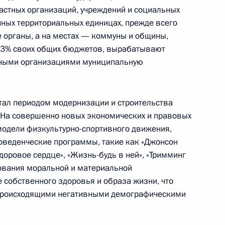
астных организаций, учреждений и социальных
чных территориальных единицах, прежде всего
 органы, а на местах — коммуны и общины,
 лидерами фракций
до 3% своих общих бюджетов, вырабатывают
ой Думы
вными организациями муниципальную
стал периодом модернизации и строительства
 На совершенно новых экономических и правовых
я Государственных наград
одели физкультурно-спортивного движения,
оведенческие программы, такие как «Джонсон
доровое сердце», «Жизнь-будь в ней», «Тримминг
ования моральной и материальной
е собственного здоровья и образа жизни, что
 происходящими негативными демографическими
 время посещения