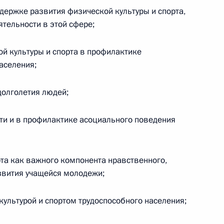
держке развития физической культуры и спорта,
тельности в этой сфере;
 олимпийской сборной России
6м
й культуры и спорта в профилактике
асть
аселения;
долголетия людей;
сти и в профилактике асоциального поведения
оде совместной пресс-
ши Александером
рта как важного компонента нравственного,
азвития учащейся молодежи;
культурой и спортом трудоспособного населения;
ском форуме «Польша–