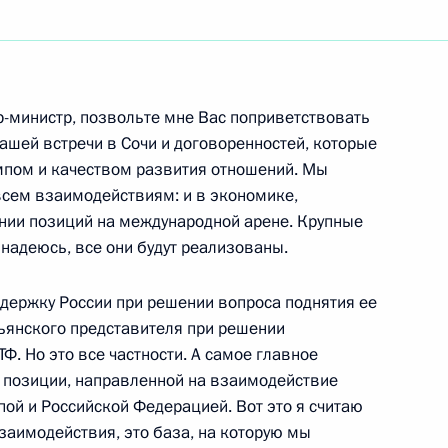
ть следующие материалы
-министр, позвольте мне Вас поприветствовать
нашей встречи в Сочи и договоренностей, которые
мпом и качеством развития отношений. Мы
овета муфтиев Духовного
сем взаимодействиям: и в экономике,
 части России Равилем
ании позиций на международной арене. Крупные
телем координационного
надеюсь, все они будут реализованы.
за, председателем Духовного
 Ингушетия Магомедом
ддержку России при решении вопроса поднятия ее
льянского представителя при решении
Ф. Но это все частности. А самое главное
ь
 позиции, направленной на взаимодействие
ой и Российской Федерацией. Вот это я считаю
аимодействия, это база, на которую мы
и с мэром Москвы Юрием