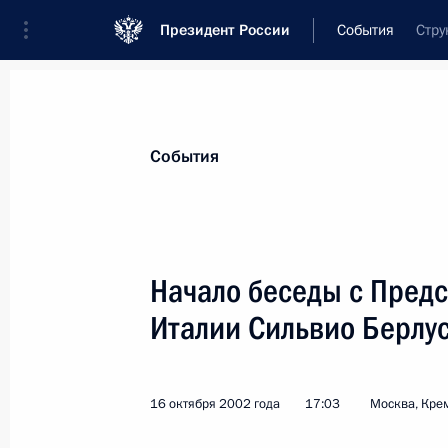
Президент России
События
Стру
Президент
Администрация
Государст
Новости
Стенограммы
Поездки
Те
События
Рубрикация материалов
Все материалы
Начало беседы с Пред
Послания Федеральному Собранию
Италии Сильвио Берлу
Заявления по важнейшим вопросам
Совещания, заседания, рабочие встречи
16 октября 2002 года
17:03
Москва, Кре
Речи и обращения