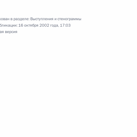
я
ь
ован в разделе:
Выступления и стенограммы
бликации:
16 октября 2002 года, 17:03
ая версия
 президиуме Госсовета
 президиума Государственного