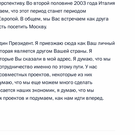
ерспективу. Во второй половине 2003 года Италия
телем Президента
аем, что этот период станет периодом
 Георгием Полтавченко,
Европой. В общем, мы Вас встречаем как друга
м Грызловым и начальником
ть посетить Москву.
ым
один Президент. Я приезжаю сюда как Ваш личный
ь
оторая является другом Вашей страны. Я
торые Вы сказали в мой адрес. Я думаю, что мы
рудничество именно по этому пути. У нас
Министром внутренних дел
совместных проектов, некоторые из них
 ФСБ Николаем Патрушевым
 думаю, что мы еще можем много сделать
ь
асается наших экономик, я думаю, что мы
 проектов и подумаем, как нам идти вперед.
ственного совета по вопросам