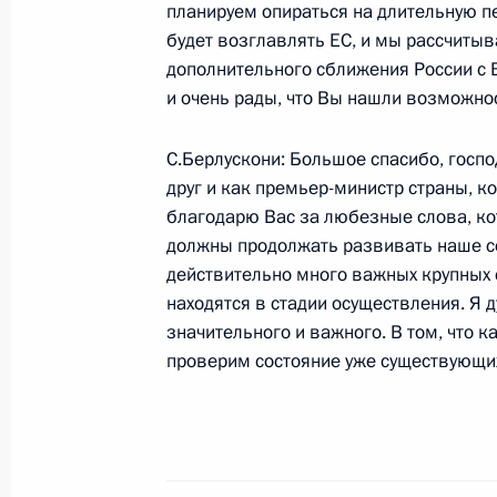
планируем опираться на длительную п
Лужковым, полномочным представи
будет возглавлять ЕС, и мы рассчитыв
в Центральном федеральном округе
дополнительного сближения России с 
Министром внутренних дел Борисо
и очень рады, что Вы нашли возможнос
ГУВД Москвы Владимиром Пронин
С.Берлускони: Большое спасибо, госп
24 октября 2002 года, 00:01
Москва, Кремл
друг и как премьер-министр страны, к
благодарю Вас за любезные слова, ко
должны продолжать развивать наше сот
Вступительное слово на встрече с 
действительно много важных крупных 
Борисом Грызловым и директором
находятся в стадии осуществления. Я
24 октября 2002 года, 00:00
Москва, Кремл
значительного и важного. В том, что к
проверим состояние уже существующих
23 октября 2002 года, среда
Выступление на заседании Государ