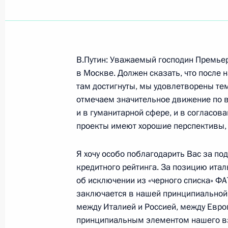
Показа
В.Путин: Уважаемый господин Премьер
24 октября 2002 года, четверг
в Москве. Должен сказать, что после 
там достигнуты, мы удовлетворены те
Начало встречи с председателем С
отмечаем значительное движение по в
управления мусульман Европейской
и в гуманитарной сфере, и в согласов
Гайнутдином и муфтием, председа
проекты имеют хорошие перспективы, 
центра мусульман Северного Кавка
управления мусульман Республики
Я хочу особо поблагодарить Вас за по
Албогачиевым
кредитного рейтинга. За позицию ита
об исключении из «черного списка» ФАТ
24 октября 2002 года, 00:02
Москва, Кремл
заключается в нашей принципиальной
между Италией и Россией, между Европ
принципиальным элементом нашего вз
Вступительное слово на совещани