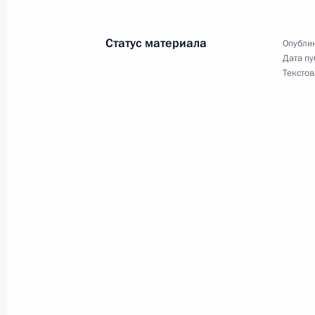
развития местного самоуправлени
23 октября 2002 года, 00:02
Москва, Кремл
Статус материала
Опублик
Дата пу
Текстов
Интервью португальским СМИ
23 октября 2002 года, 00:00
22 октября 2002 года, вторник
Выступление Президента России на
22 октября 2002 года, 14:48
Вступительное слово на заседании