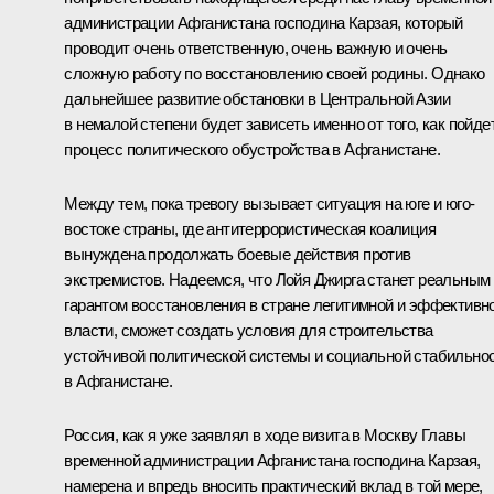
администрации Афганистана господина Карзая, который
проводит очень ответственную, очень важную и очень
сложную работу по восстановлению своей родины. Однако
дальнейшее развитие обстановки в Центральной Азии
в немалой степени будет зависеть именно от того, как пойде
процесс политического обустройства в Афганистане.
Между тем, пока тревогу вызывает ситуация на юге и юго-
востоке страны, где антитеррористическая коалиция
вынуждена продолжать боевые действия против
экстремистов. Надеемся, что Лойя Джирга станет реальным
гарантом восстановления в стране легитимной и эффективн
власти, сможет создать условия для строительства
устойчивой политической системы и социальной стабильно
в Афганистане.
Россия, как я уже заявлял в ходе визита в Москву Главы
временной администрации Афганистана господина Карзая,
намерена и впредь вносить практический вклад в той мере,