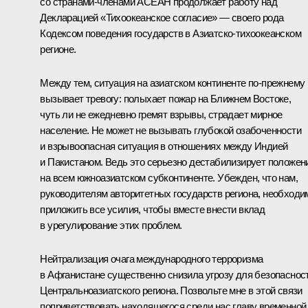
со странами-членами АСЕАН продолжает работу над
Декларацией «Тихоокеанское согласие» — своего рода
Кодексом поведения государств в Азиатско-тихоокеанском
регионе.
Между тем, ситуация на азиатском континенте по‑прежнему
вызывает тревогу: полыхает пожар на Ближнем Востоке,
чуть ли не ежедневно гремят взрывы, страдает мирное
население. Не может не вызывать глубокой озабоченности
и взрывоопасная ситуация в отношениях между Индией
и Пакистаном. Ведь это серьезно дестабилизирует положен
на всем южноазиатском субконтиненте. Убежден, что нам,
руководителям авторитетных государств региона, необходи
приложить все усилия, чтобы вместе внести вклад
в урегулирование этих проблем.
Нейтрализация очага международного терроризма
в Афганистане существенно снизила угрозу для безопаснос
Центральноазиатского региона. Позвольте мне в этой связи
поприветствовать находящегося среди нас главу временной