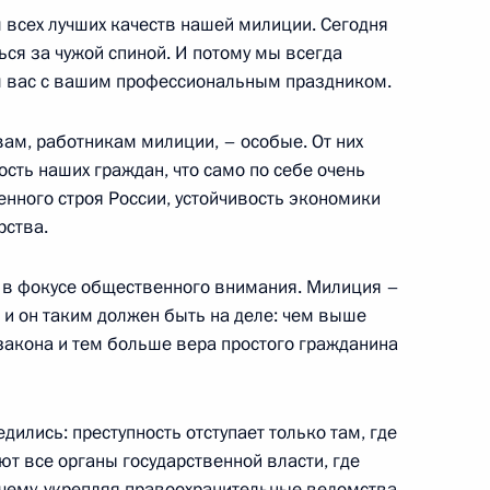
 всех лучших качеств нашей милиции. Сегодня
ься за чужой спиной. И потому мы всегда
 министрами обороны
 вас с вашим профессиональным праздником.
езависимых Государств
вам, работникам милиции, – особые. От них
сть наших граждан, что само по себе очень
венного строя России, устойчивость экономики
рства.
ского форума
11м
а в фокусе общественного внимания. Милиция –
, и он таким должен быть на деле: чем выше
закона и тем больше вера простого гражданина
совещания по вопросам
дились: преступность отступает только там, где
т все органы государственной власти, где
очему, укрепляя правоохранительные ведомства