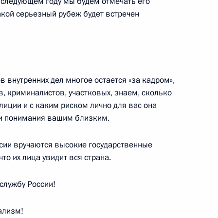
в следующем году мы будем отмечать его
акой серьезный рубеж будет встречен
лы города Кроуфорда
уфорд
 внутренних дел многое остается «за кадром»,
в, криминалистов, участковых, знаем, сколько
 Университете Райса
35м
лиции и с каким риском лично для вас она
 и понимания вашим близким.
сии вручаются высокие государственные
то их лица увидит вся страна.
и общественно-политических
службу России!
ализм!