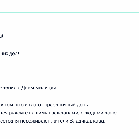
ть следующие материалы
ы!
них дел!
членами комитетов
лат Федерального Собрания
вления с Днем милиции.
 тем, кто и в этот праздничный день
и государственных наград
одится рядом с нашими гражданами, с людьми даже
 сегодня переживают жители Владикавказа,