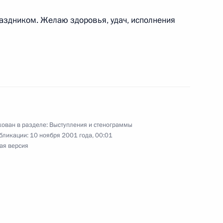
раздником. Желаю здоровья, удач, исполнения
Президентом Соединенных
8м
ый дом
ован в разделе:
Выступления и стенограммы
 Сбербанка (выдержки)
бликации:
10 ноября 2001 года, 00:01
ая версия
 с членами Правительства