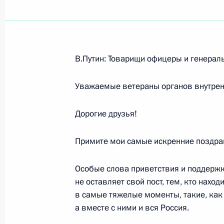
Показа
В.Путин: Товарищи офицеры и генерал
22 ноября 2001 года, четверг
Уважаемые ветераны органов внутрен
Вступительное слово на встрече с 
по международным делам обеих па
Дорогие друзья!
22 ноября 2001 года, 00:02
Москва, Кремль
Примите мои самые искренние поздра
Особые слова приветствия и поддержки
Выступление на церемонии вручени
не оставляет свой пост, тем, кто нах
22 ноября 2001 года, 00:01
Москва, Кремль
в самые тяжелые моменты, такие, как
а вместе с ними и вся Россия.