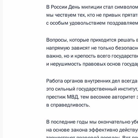
21 ноября 2001 года, среда
В России День милиции стал символом
мы чествуем тех, кто не привык прятат
Вступительное слово на встрече с
с особым удовольствием поздравляем
государств – членов Содружества Н
21 ноября 2001 года, 00:02
Москва, Кремль
Вопросы, которые приходится решать 
напрямую зависят не только безопасно
важно, но и крепость всего государст
и нерушимость правовых основ госуда
Выступление на открытии Граждан
21 ноября 2001 года, 00:01
Москва
Работа органов внутренних дел всегд
это сильный государственный институт
престиж МВД, тем весомее авторитет 
20 ноября 2001 года, вторник
в справедливость.
Пресс-конференция по окончании 
В последние годы мы окончательно убе
развития газовой отрасли
на основе закона эффективно действую
20 ноября 2001 года, 00:02
Новый Уренгой
торжествует правовой порядок. Вот п