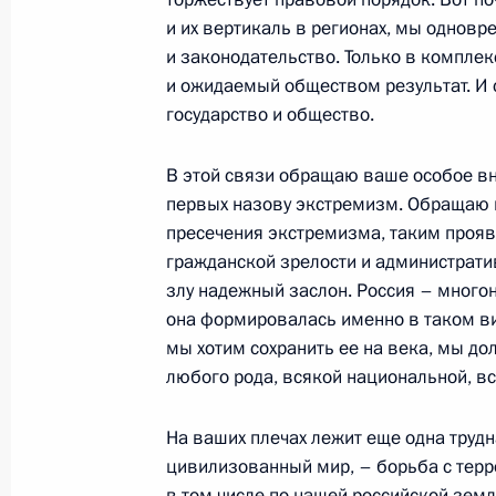
и их вертикаль в регионах, мы однов
и законодательство. Только в компле
и ожидаемый обществом результат. И 
Вступительное слово на совещании
государство и общество.
газовой отрасли
20 ноября 2001 года, 00:01
Новый Уренгой
В этой связи обращаю ваше особое вн
первых назову экстремизм. Обращаю 
пресечения экстремизма, таким прояв
гражданской зрелости и административ
19 ноября 2001 года, понедельник
злу надежный заслон. Россия – много
Выдержки из стенографического от
она формировалась именно в таком ви
конференции с Президентом Мол
мы хотим сохранить ее на века, мы д
любого рода, всякой национальной, в
19 ноября 2001 года, 00:03
Москва, Кремль
На ваших плечах лежит еще одна трудн
цивилизованный мир, – борьба с терр
Начало встречи с Президентом Мо
в том числе по нашей российской земл