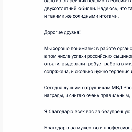
одно из старейших ведомств России: 
двухсотлетний юбилей. Надеюсь, что т
Встреча с учащимися средней шко
и такими же солидными итогами.
15 ноября 2001 года, 00:00
Штат Техас, Кро
Дорогие друзья!
14 ноября 2001 года, среда
Мы хорошо понимаем: в работе органов
в том числе успехи российских сыщико
Выступление и ответы на вопросы в
отваги, выдержки требует работа в ми
14 ноября 2001 года, 00:02
Хьюстон
сопряжена, и сколько нужно терпения
Сегодня лучшим сотрудникам МВД Рос
награды, и считаю очень правильным, ч
Выступление перед представителям
и деловых кругов США
Я благодарю всех вас за безупречную 
14 ноября 2001 года, 00:01
Вашингтон
Благодарю за мужество и профессион