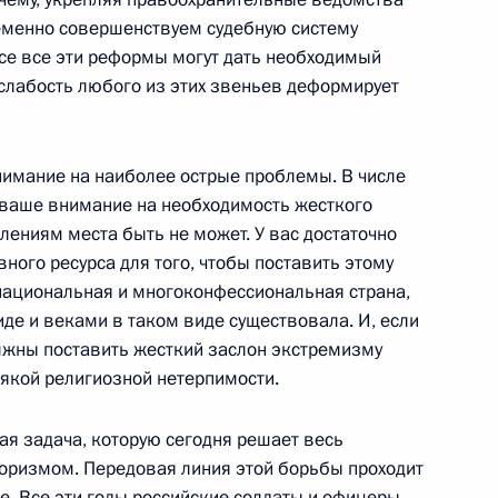
ременно совершенствуем судебную систему
ксе все эти реформы могут дать необходимый
слабость любого из этих звеньев деформирует
 по вопросам развития
имание на наиболее острые проблемы. В числе
ваше внимание на необходимость жесткого
лениям места быть не может. У вас достаточно
ного ресурса для того, чтобы поставить этому
национальная и многоконфессиональная страна,
чета о совместной пресс-
де и веками в таком виде существовала. И, если
давии Владимиром Ворониным
олжны поставить жесткий заслон экстремизму
сякой религиозной нетерпимости.
ая задача, которую сегодня решает весь
оризмом. Передовая линия этой борьбы проходит
лдавии Владимиром
е. Все эти годы российские солдаты и офицеры