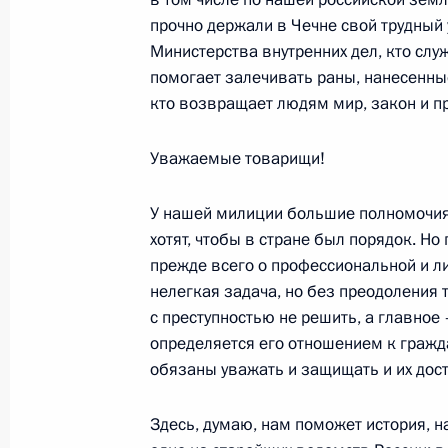
Ворониным
прочно держали в Чечне свой трудный 
Министерства внутренних дел, кто служ
19 ноября 2001 года, 00:02
Москва, Кремль
помогает залечивать раны, нанесенны
кто возвращает людям мир, закон и п
Вступительное слово на совещании
Уважаемые товарищи!
19 ноября 2001 года, 00:01
Москва, Кремль
У нашей милиции большие полномочия,
хотят, чтобы в стране был порядок. Но
прежде всего о профессиональной и л
16 ноября 2001 года, пятница
нелегкая задача, но без преодоления
Интервью американской радиостан
с преступностью не решить, а главное
определяется его отношением к гражд
16 ноября 2001 года, 00:00
Нью-Йорк
обязаны уважать и защищать и их дост
Здесь, думаю, нам поможет история, 
15 ноября 2001 года, четверг