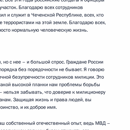
участок. Благодарю всех сотрудников
ил и служит в Чеченской Республике, всех, кто
е террористами на этой земле. Благодарю всех,
росто нормальную человеческую жизнь.
 с членами Правительства
 но с нее – и большой спрос. Граждане России
 порядка без порядочности не бывает. Я говорю
ичной безупречности сотрудников милиции. Это
 такой высокой планки нам проблемы борьбы
ции «Нэшнл паблик рэдио»
 – нельзя забывать, что доверие к милиционеру
анам. Защищая жизнь и права людей, вы
оинство, и их доброе имя.
наш собственный отечественный опыт, ведь МВД –