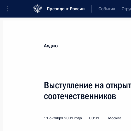
Президент России
События
Стру
Видеозаписи
Фотографии
Аудиозапи
Все материалы
Выступления
Совещан
Аудио
Показа
Выступление на откры
соотечественников
Выступление на торжественном
заседании, посвященном 10-летию
Конституционного Суда России
11 октября 2001 года
00:01
Москва