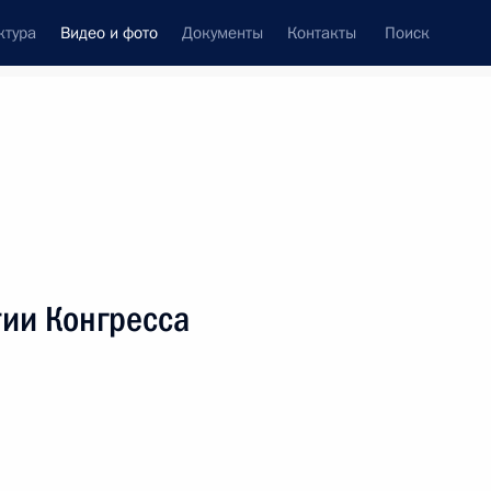
ктура
Видео и фото
Документы
Контакты
Поиск
си
ия, встречи
Встречи со СМИ
ноябрь, 2001
ть следующие материалы
тии Конгресса
Выступление на сессии
Всемирного экономического
форума «Встречи
в России-2001»