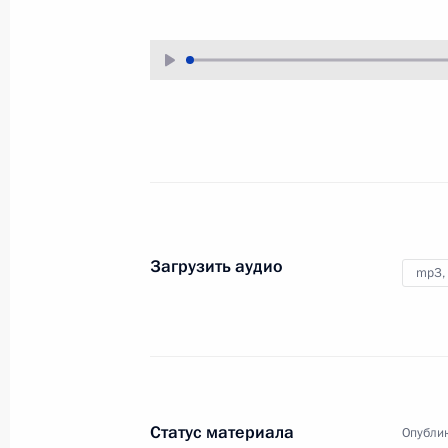
1 ноября 2001 года
Аудио, 7 мин.
Заявление для прессы и ответы
на вопросы журналистов
на совместной пресс-конференции
с Президентом США Джорджем
Бушем
21 октября 2001 года
Аудио, 22 мин.
Загрузить аудио
mp3,
Выступление на открытии
Конгресса
соотечественников
Статус материала
Опублик