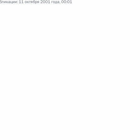
бликации:
11 октября 2001 года, 00:01
8 октября 2001 года
Аудио, 5 мин.
Пресс-конференция по итогам
беседы с Генеральным секретарем
НАТО Джорджем Робертсоном
3 октября 2001 года
Аудио, 21 мин.
Выступление на заседании Совета
Безопасности России по проблеме
совершенствования