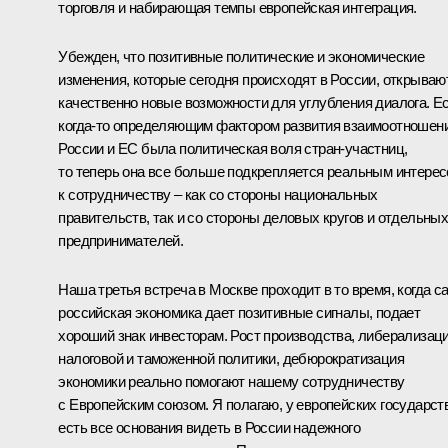
торговля и набирающая темпы европейская интеграция.
Убежден, что позитивные политические и экономические
изменения, которые сегодня происходят в России, открываю
качественно новые возможности для углубления диалога. Е
когда‑то определяющим фактором развития взаимоотношен
России и ЕС была политическая воля стран-участниц,
то теперь она все больше подкрепляется реальным интере
к сотрудничеству – как со стороны национальных
правительств, так и со стороны деловых кругов и отдельны
предпринимателей.
Наша третья встреча в Москве проходит в то время, когда с
российская экономика дает позитивные сигналы, подает
хороший знак инвесторам. Рост производства, либерализац
налоговой и таможенной политики, дебюрократизация
экономики реально помогают нашему сотрудничеству
с Европейским союзом. Я полагаю, у европейских государст
есть все основания видеть в России надежного