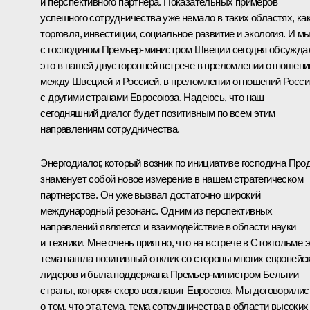
и перспективного партнера. Показательных примеров
успешного сотрудничества уже немало в таких областях, ка
торговля, инвестиции, социальное развитие и экология. И м
с господином Премьер-министром Швеции сегодня обсужда
это в нашей двусторонней встрече в преломлении отношени
между Швецией и Россией, в преломлении отношений Росси
с другими странами Евросоюза. Надеюсь, что наш
сегодняшний диалог будет позитивным по всем этим
направлениям сотрудничества.
Энергодиалог, который возник по инициативе господина Прод
знаменует собой новое измерение в нашем стратегическом
партнерстве. Он уже вызвал достаточно широкий
международный резонанс. Одним из перспективных
направлений является и взаимодействие в области науки
и техники. Мне очень приятно, что на встрече в Стокгольме 
тема нашла позитивный отклик со стороны многих европейс
лидеров и была поддержана Премьер-министром Бельгии –
страны, которая скоро возглавит Евросоюз. Мы договорилис
о том, что эта тема, тема сотрудничества в области высоких