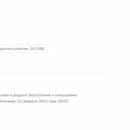
комсомолец», «Труд»
22 марта 2001 года
Видео, 2 ч.
артное качество,
14.5 МБ
ован в разделе:
Выступления и стенограммы
бликации:
21 февраля 2001 года, 00:02
Стенограмма интернет-