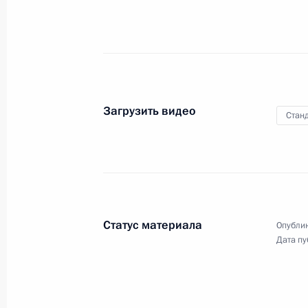
с руководителями
министерств и ведомств
28 марта 2001 года
Видео, 12 мин.
Загрузить видео
Станд
Статус материала
Опублик
Дата пу
Вступительное слово