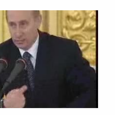
28 марта 2001 года
Видео, 5 мин.
Интервью главным редакторам
газет «Комсомольская правда»,
«Известия», «Московский