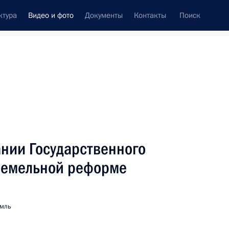
ктура
Видео и фото
Документы
Контакты
Поиск
си
ия, встречи
Встречи со СМИ
апрель, 2001
ть следующие материалы
ании Государственного
земельной реформе
Выступление на торжественном
вечере, посвященном 225-летию
Государственного академического
емль
Большого театра