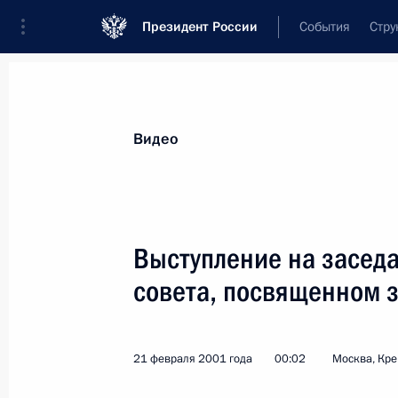
Президент России
События
Стру
Видеозаписи
Фотографии
Аудиозапи
Все материалы
Выступления
Совещан
Видео
Показа
Выступление на засед
совета, посвященном 
Послание Федеральному
Собранию Российской
21 февраля 2001 года
00:02
Москва, Кр
Федерации