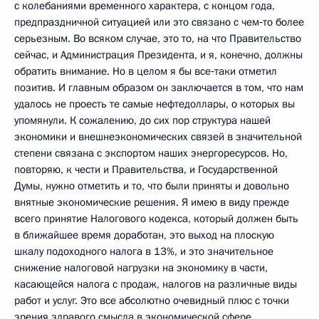
с колебаниями временного характера, с концом года,
предпраздничной ситуацией или это связано с чем‑то более
серьезным. Во всяком случае, это то, на что Правительство
сейчас, и Администрация Президента, и я, конечно, должны
обратить внимание. Но в целом я бы все‑таки отметил
позитив. И главным образом он заключается в том, что нам
удалось не проесть те самые нефтедоллары, о которых вы
упомянули. К сожалению, до сих пор структура нашей
экономики и внешнеэкономических связей в значительной
степени связана с экспортом наших энергоресурсов. Но,
повторяю, к чести и Правительства, и Государственной
Думы, нужно отметить и то, что были приняты и довольно
внятные экономические решения. Я имею в виду прежде
всего принятие Налогового кодекса, который должен быть
в ближайшее время доработан, это выход на плоскую
шкалу подоходного налога в 13%, и это значительное
снижение налоговой нагрузки на экономику в части,
касающейся налога с продаж, налогов на различные виды
работ и услуг. Это все абсолютно очевидный плюс с точки
зрения здравого смысла в экономической сфере.