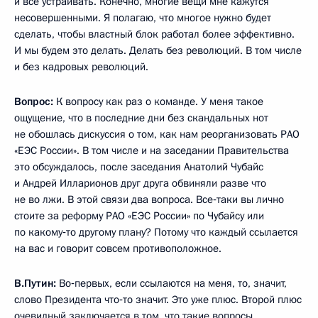
и все устраивать. Конечно, многие вещи мне кажутся
несовершенными. Я полагаю, что многое нужно будет
сделать, чтобы властный блок работал более эффективно.
И мы будем это делать. Делать без революций. В том числе
и без кадровых революций.
Вопрос:
К вопросу как раз о команде. У меня такое
ощущение, что в последние дни без скандальных нот
не обошлась дискуссия о том, как нам реорганизовать РАО
«ЕЭС России». В том числе и на заседании Правительства
это обсуждалось, после заседания Анатолий Чубайс
и Андрей Илларионов друг друга обвиняли разве что
не во лжи. В этой связи два вопроса. Все‑таки вы лично
стоите за реформу РАО «ЕЭС России» по Чубайсу или
по какому‑то другому плану? Потому что каждый ссылается
на вас и говорит совсем противоположное.
В.Путин:
Во‑первых, если ссылаются на меня, то, значит,
слово Президента что‑то значит. Это уже плюс. Второй плюс
очевидный заключается в том, что такие вопросы