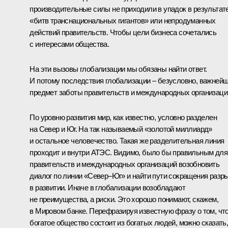
производительные силы не приходили в упадок в результат
«битв транснациональных гигантов» или непродуманных
действий правительств. Чтобы цели бизнеса сочетались
с интересами общества.
На эти вызовы глобализации мы обязаны найти ответ.
И потому последствия глобализации – безусловно, важней
предмет заботы правительств и международных организаци
По уровню развития мир, как известно, условно разделен
на Север и Юг. На так называемый «золотой миллиард»
и остальное человечество. Такая же разделительная линия
проходит и внутри АТЭС. Видимо, было бы правильным для
правительств и международных организаций возобновить
диалог по линии «Север–Юг» и найти пути сокращения разр
в развитии. Иначе в глобализации возобладают
не преимущества, а риски. Это хорошо понимают, скажем,
в Мировом банке. Перефразируя известную фразу о том, чт
богатое общество состоит из богатых людей, можно сказать