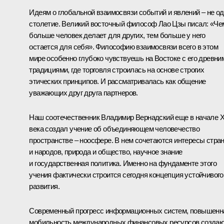
Идеям о глобальной взаимосвязи событий и явлений – не о
столетие. Великий восточный философ Лао Цзы писал: «Че
больше человек делает для других, тем больше у него
остается для себя». Философию взаимосвязи всего в этом
мире особенно глубоко чувствуешь на Востоке с его древни
традициями, где торговля строилась на основе строгих
этических принципов. И рассматривалась как общение
уважающих друг друга партнеров.
Наш соотечественник Владимир Вернадский еще в начале 
века создал учение об объединяющем человечество
пространстве – ноосфере. В нем сочетаются интересы стра
и народов, природа и общество, научное знание
и государственная политика. Именно на фундаменте этого
учения фактически строится сегодня концепция устойчивого
развития.
Современный прогресс информационных систем, повышенн
мобильность международных финансовых ресурсов созда