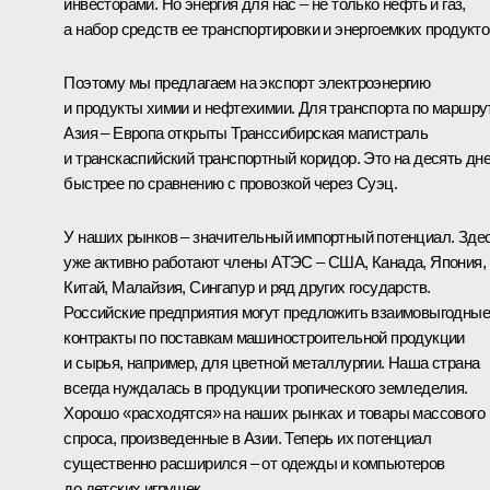
инвесторами. Но энергия для нас – не только нефть и газ,
а набор средств ее транспортировки и энергоемких продукто
Поэтому мы предлагаем на экспорт электроэнергию
и продукты химии и нефтехимии. Для транспорта по маршру
Азия – Европа открыты Транссибирская магистраль
и транскаспийский транспортный коридор. Это на десять дн
быстрее по сравнению с провозкой через Суэц.
У наших рынков – значительный импортный потенциал. Зде
уже активно работают члены АТЭС – США, Канада, Япония,
Китай, Малайзия, Сингапур и ряд других государств.
Российские предприятия могут предложить взаимовыгодные
контракты по поставкам машиностроительной продукции
и сырья, например, для цветной металлургии. Наша страна
всегда нуждалась в продукции тропического земледелия.
Хорошо «расходятся» на наших рынках и товары массового
спроса, произведенные в Азии. Теперь их потенциал
существенно расширился – от одежды и компьютеров
до детских игрушек.