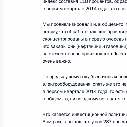
индекс составил 118 процентов, обр
в первом квартале 2014 года, это оче
19 мая 2014 года, понедельник
Мы проанализировали и, в общем‑то, 
потому, что обрабатывающие производ
Интервью ведущим СМИ Китая
сконцентрированы в первую очередь на
что заказы они (нефтяники и газовики
19 мая 2014 года, 00:05
на отечественное производство. То ес
очень важно.
16 мая 2014 года, пятница
По предыдущему году был очень хорош
Совещание по вопросам развития
электрооборудования, опять же это не
комплекса
в первом квартале 2014 года, то есть
в общем‑то, ни по одному показателю 
16 мая 2014 года, 16:00
Сочи
Что касается инвестиционной политик
Вам рассказывал, что у нас 287 проек