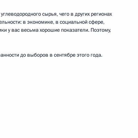
 углеводородного сырья, чего в других регионах
тельности: в экономике, в социальной сфере,
ки у вас весьма хорошие показатели. Поэтому,
трации Липецкой области
анности до выборов в сентябре этого года.
1
иколаем Рогожкиным
1