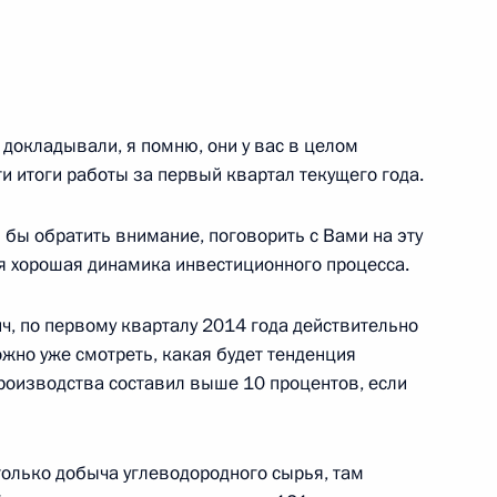
Морское взаимодействие –
8
 докладывали, я помню, они у вас в целом
и итоги работы за первый квартал текущего года.
л бы обратить внимание, поговорить с Вами на эту
оссийско-китайских
тся хорошая динамика инвестиционного процесса.
, по первому кварталу 2014 года действительно
ожно уже смотреть, какая будет тенденция
роизводства составил выше 10 процентов, если
говоров в расширенном
1
3м
 только добыча углеводородного сырья, там