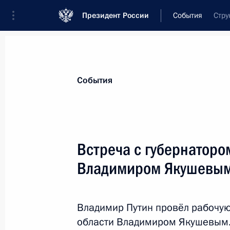
Президент России
События
Стру
Президент
Администрация
Государст
Новости
Стенограммы
Поездки
Те
События
Рубрикация материалов
Все материалы
Встреча с губернаторо
Послания Федеральному Собранию
Владимиром Якушевы
Заявления по важнейшим вопросам
Совещания, заседания, рабочие встречи
Владимир Путин провёл рабочую
Речи и обращения
области Владимиром Якушевым.