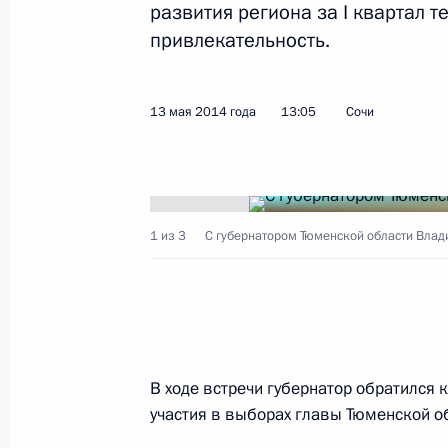
развития региона за I квартал т
привлекательность.
Показа
13 мая 2014 года
13:05
Сочи
Встреча с Генеральным секретарё
20 мая 2014 года, 19:00
Шанхай
1 из 3
С губернатором Тюменской области Вла
Встреча с Президентом Монголии 
20 мая 2014 года, 18:40
Шанхай
В ходе встречи губернатор обратился 
Встреча с Цзян Цзэминем
участия в выборах главы Тюменской об
20 мая 2014 года, 13:00
Шанхай