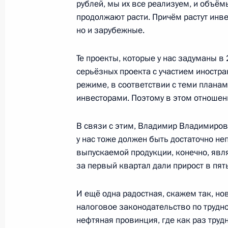
Встреча с представителями крымск
рублей, мы их все реализуем, и объё
продолжают расти. Причём растут инве
16 мая 2014 года, 15:00
Сочи
но и зарубежные.
Те проекты, которые у нас задуманы в
15 мая 2014 года, четверг
серьёзных проекта с участием иностра
режиме, в соответствии с теми плана
Награждение победителей первого
инвесторами. Поэтому в этом отношени
парусной регаты
15 мая 2014 года, 20:00
Сочи
В связи с этим, Владимир Владимирови
у нас тоже должен быть достаточно не
выпускаемой продукции, конечно, явля
Обращение к лидерам европейских 
за первый квартал дали прирост в пя
поставок и транзита российского 
Украины
И ещё одна радостная, скажем так, но
налоговое законодательство по трудн
15 мая 2014 года, 17:00
нефтяная провинция, где как раз тру