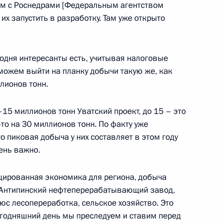
аем с Роснедрами [Федеральным агентством
их запустить в разработку. Там уже открыто
ия госпрограммы вооружения
1
егодня интересанты есть, учитывая налоговые
сможем выйти на планку добычи такую же, как
ллионов тонн.
ой области Олегом
3
–15 миллионов тонн Уватский проект, до 15 – это
‑то на 30 миллионов тонн. По факту уже
то пиковая добыча у них составляет в этом году
чень важно.
цированная экономика для региона, добыча
, Антипинский нефтеперерабатывающий завод,
онзаказа
1
3м
юс лесопереработка, сельское хозяйство. Это
сегодняшний день мы преследуем и ставим перед