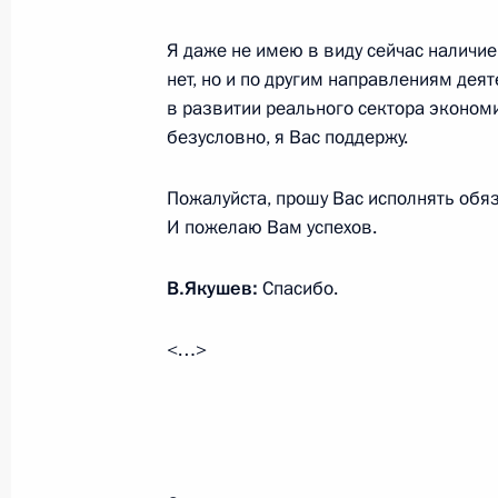
Михайловым
Я даже не имею в виду сейчас наличие
13 мая 2014 года, 12:10
Сочи
нет, но и по другим направлениям дея
в развитии реального сектора экономи
безусловно, я Вас поддержу.
12 мая 2014 года, понедельник
Рабочая встреча с главой админис
Пожалуйста, прошу Вас исполнять обяз
И пожелаю Вам успехов.
Олегом Королёвым
12 мая 2014 года, 16:15
Сочи
В.Якушев:
Спасибо.
<…>
Встреча с Сергеем Меликовым и Н
12 мая 2014 года, 16:00
Сочи