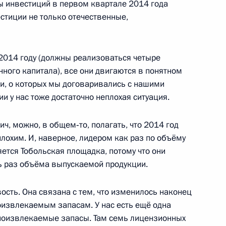
их татар
мы инвестиций в первом квартале 2014 года
стиции не только отечественные,
 2014 году (должны реализоваться четыре
нного капитала), все они двигаются в понятном
ми, о которых мы договаривались с нашими
 этапа Черноморской
7
2м
и у нас тоже достаточно неплохая ситуация.
ч, можно, в общем‑то, полагать, что 2014 год
плохим. И, наверное, лидером как раз по объёму
ется Тобольская площадка, потому что они
государств по вопросу
ть раз объёма выпускаемой продукции.
газа через территорию
вость. Она связана с тем, что изменилось наконец
оизвлекаемым запасам. У нас есть ещё одна
дноизвлекаемые запасы. Там семь лицензионных