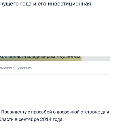
екущего года и его инвестиционная
ть следующие материалы
м ООН Пан Ги Муном
1
димиром Якушевым.
Цахиагийн Элбэгдоржем
2
к Президенту с просьбой о досрочной отставке для
2
ласти в сентябре 2014 года.