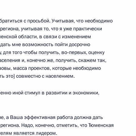
ратиться с просьбой. Учитывая, что необходимо
ренбургской области Юрием
2
егиона, учитывая то, что я уже практически
енской области, в связи с изменением
 дать мне возможность пойти досрочно
 для того чтобы получить, во‑первых, оценку
селения и, конечно же, получить, скажем так,
зовы, масса проектов, которые необходимо
ть это] совместно с населением.
й области Владимиром
3
енно иной стимул в развитии и экономики,
ие, а Ваша эффективная работа должна дать
егиона. Надо, конечно, отметить, что Тюменская
бласти Александром
3
телям является лидером.