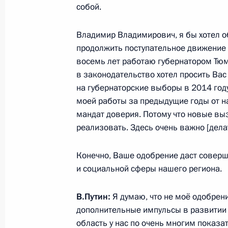
собой.
Владимир Владимирович, я бы хотел об
Рабочая встреча с губернатором О
продолжить поступательное движение р
Бергом
восемь лет работаю губернатором Тюм
14 мая 2014 года, 16:00
Сочи
в законодательство хотел просить Вас
на губернаторские выборы в 2014 году,
моей работы за предыдущие годы от на
мандат доверия. Потому что новые вы
13 мая 2014 года, вторник
реализовать. Здесь очень важно [дела
Встреча с губернатором Тюменско
Якушевым
Конечно, Ваше одобрение даст соверш
и социальной сферы нашего региона.
13 мая 2014 года, 13:05
Сочи
В.Путин:
Я думаю, что не моё одобрен
дополнительные импульсы в развитии р
Встреча с губернатором Курской о
область у нас по очень многим показа