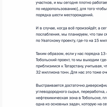
участков, и мы сегодня плотно работ
по недропользованию], для того чтобы 
Совещание по вопросам выполнен
порядка шести месторождений.
и развития ОПК
И в случае, когда всё произойдёт, а с
15 мая 2014 года, 16:55
Сочи
послабления, мы планируем, что там 
по Уватскому проекту, где‑то на 15 ми
Встреча с губернатором Вологодск
Таким образом, если у нас порядка 13
Кувшинниковым
Тобольский проект, то мы выходим где
15 мая 2014 года, 16:30
Сочи
приблизимся к Татарстану, учитывая, ч
32 миллиона тонн. Для нас это тоже о
Выстраивается достаточно диверсифи
14 мая 2014 года, среда
углеводородного сырья, переработка
Совещание о выполнении гособор
нефтехимическая зона в Тобольске, пл
одна из основных задач, которую на 
14 мая 2014 года, 16:30
Сочи