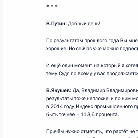
* * *
Открытие военно-морских учений «
В.Путин:
Добрый день!
2014»
По результатам прошлого года Вы мне
20 мая 2014 года, 12:30
хорошие. Но сейчас уже можно подвест
И ещё один момент, на который я хоте
Заявления для прессы по итогам р
тему. Судя по всему, у вас продолжае
переговоров
20 мая 2014 года, 10:30
Шанхай
В.Якушев
:
Да, Владимир Владимирович
результаты тоже неплохие, и по ним м
в 2014 году. Индекс промышленного п
быть точнее – 113,6 процента.
Начало российско-китайских пере
составе
Причём нужно отметить, что растёт не
20 мая 2014 года, 09:30
Шанхай