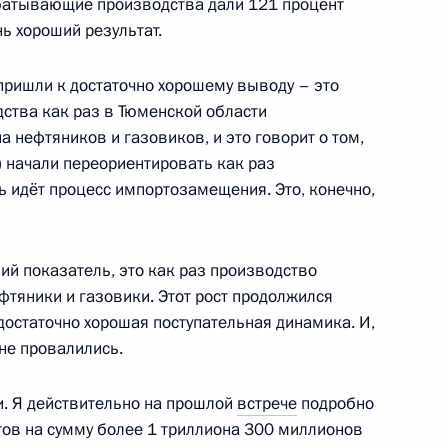
абатывающие производства дали 121 процент
нь хороший результат.
пришли к достаточно хорошему выводу – это
ства как раз в Тюменской области
 нефтяников и газовиков, и это говорит о том,
) начали переориентировать как раз
ть идёт процесс импортозамещения. Это, конечно,
ий показатель, это как раз производство
 оборонно-промышленного
фтяники и газовики. Этот рост продолжился
3
 достаточно хорошая поступательная динамика. И,
не провалились.
и. Я действительно на прошлой
встрече
подробно
тов на сумму более 1 триллиона 300 миллионов
9
7м