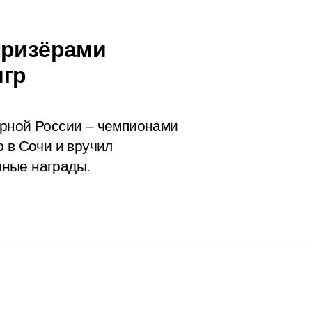
призёрами
игр
орной России – чемпионами
 в Сочи и вручил
нные награды.