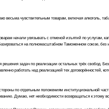
ко весьма чувствительным товарам, включая алкоголь, табак
оварам начали увязывать с отменой изъятий по услугам, ка
базироваться на полномасштабном Таможенном союзе, без и
 решения задач по реализации остальных трёх свобод. Бе
ленно работать над реализацией тех договорённостей, кот
й стороны по отдельным положениям институциональной час
сованию. Думаю, нет необходимости возвращаться к этому во