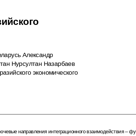
зийского
еларусь Александр
стан Нурсултан Назарбаев
разийского экономического
лючевые направления интеграционного взаимодействия – ф