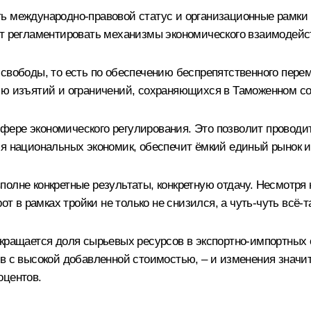
ь международно-правовой статус и организационные рамки 
ет регламентировать механизмы экономического взаимодейс
свободы, то есть по обеспечению беспрепятственного перем
ию изъятий и ограничений, сохраняющихся в Таможенном с
фере экономического регулирования. Это позволит проводи
ия национальных экономик, обеспечит ёмкий единый рынок 
полне конкретные результаты, конкретную отдачу. Несмотря
рот в рамках тройки не только не снизился, а чуть-чуть всё
окращается доля сырьевых ресурсов в экспортно-импортных 
в с высокой добавленной стоимостью, – и изменения значит
оцентов.