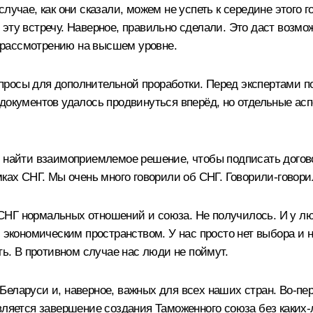
случае, как они сказали, можем не успеть к середине этого
эту встречу. Наверное, правильно сделали. Это даст возм
 к рассмотрению на высшем уровне.
росы для дополнительной проработки. Перед экспертами по
документов удалось продвинуться вперёд, но отдельные ас
я найти взаимоприемлемое решение, чтобы подписать догово
мках СНГ. Мы очень много говорили об СНГ. Говорили-говори
СНГ нормальных отношений и союза. Не получилось. И у лю
кономическим пространством. У нас просто нет выбора и н
ть. В противном случае нас люди не поймут.
Беларуси и, наверное, важных для всех наших стран. Во‑п
вляется завершение создания Таможенного союза без каких‑