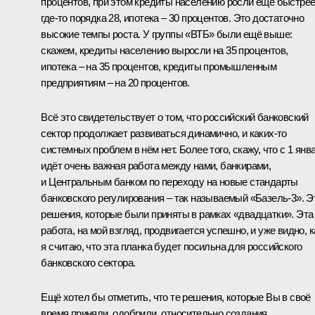
процентов, при этом кредиты населению росли ещё быстрее
где‑то порядка 28, ипотека – 30 процентов. Это достаточно
высокие темпы роста. У группы «ВТБ» были ещё выше:
скажем, кредиты населению выросли на 35 процентов,
ипотека – на 35 процентов, кредиты промышленным
предприятиям – на 20 процентов.
Всё это свидетельствует о том, что российский банковский
сектор продолжает развиваться динамично, и каких‑то
системных проблем в нём нет. Более того, скажу, что с 1 янв
идёт очень важная работа между нами, банкирами,
и Центральным банком по переходу на новые стандарты
банковского регулирования – так называемый «Базель-3». Э
решения, которые были приняты в рамках «двадцатки». Эта
работа, на мой взгляд, продвигается успешно, и уже видно, к
я считаю, что эта планка будет посильна для российского
банковского сектора.
Ещё хотел бы отметить, что те решения, которые Вы в своё
время приняли, одобрили, относительно создания