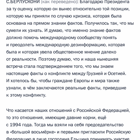
С.БЕРЛУСКОНИ
(как переведено)
: Благодарю Президента
за ту оценку, которую он вынес относительно той позиции,
которую мы приняли по случаю кризиса, которая была
основана на прямом знании фактов. Получилось так, что мы
сумели их узнать. И думаю, что именно знание фактов
должно помочь международному сообществу понять
и преодолеть международную дезинформацию, которая
была и которая увела общественное мнение далеко
от реальности. Поэтому думаю, что и наша нынешняя
встреча стала подтверждением того, что мы знаем
настоящие факты о конфликте между Грузией и Осетией.
И хотелось бы, чтобы граждане Европы и мира также
узнали, в чём заключаются реальные факты, приведшие
к этому конфликту.
Что касается наших отношений с Российской Федерацией,
то это отношения, имеющие давние корни, ещё
с 1994 года. Тогда мы взяли на себя председательство
в «большой восьмёрке» и первыми пригласили Российскую
Федерацию в лице господина Ельцина принимать участие