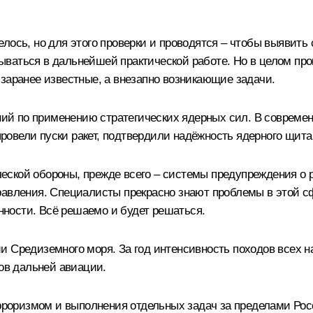
хотелось, но для этого проверки и проводятся – чтобы выяв
итываться в дальнейшей практической работе. Но в целом п
заранее известные, а внезапно возникающие задачи.
й по применению стратегических ядерных сил. В современн
овели пуски ракет, подтвердили надёжность ядерного щита
ской обороны, прежде всего – системы предупреждения о р
равления. Специалисты прекрасно знают проблемы в этой с
ности. Всё решаемо и будет решаться.
и Средиземного моря. За год интенсивность походов всех 
тов дальней авиации.
роризмом и выполнения отдельных задач за пределами Рос