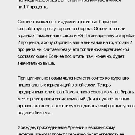
на 1,7 процента.
Снятие таможенных и административных барьеров
способствует росту торгового оборота. Объём торговли
в рамках Таможенного союза и ЕЭП в январе–августе приба
2 процента, и хочу обратить ваше внимание на то, что эти 2
процента мы считаем без учёта топливно-энергетической
составляющей. Если её посчитать, там, конечно, будет
значительно выше.
Принципиально новым явлением становится конкуренция
национальных юрисдикций в этой связи. Теперь
предприниматели стран Таможенного союза могут выбирать
место регистрации своих компаний. Для государственных
органов это вызов, это стимул создавать комфортные услов
ведения бизнеса.
Убеждён, присоединение Армении к евразийскому
интеграционному проекту серьёзно будет укреплять её