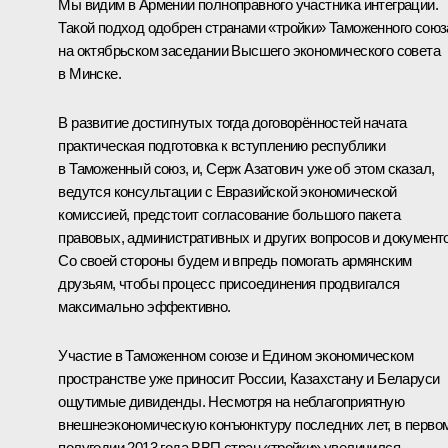
Мы видим в Армении полноправного участника интеграции.
Такой подход одобрен странами «тройки» Таможенного союз
на октябрьском заседании Высшего экономического совета
в Минске.
В развитие достигнутых тогда договорённостей начата
практическая подготовка к вступлению республики
в Таможенный союз, и, Серж Азатович уже об этом сказал,
ведутся консультации с Евразийской экономической
комиссией, предстоит согласование большого пакета
правовых, административных и других вопросов и документо
Со своей стороны будем и впредь помогать армянским
друзьям, чтобы процесс присоединения продвигался
максимально эффективно.
Участие в Таможенном союзе и Едином экономическом
пространстве уже приносит России, Казахстану и Беларуси
ощутимые дивиденды. Несмотря на неблагоприятную
внешнеэкономическую конъюнктуру последних лет, в перво
полугодии 2013 года ВВП стран «тройки» увеличился