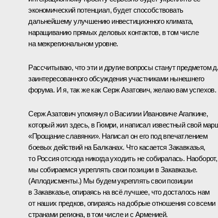
экономический потенциал, будет способствовать
дальнейшему улучшению инвестиционного климата,
наращиванию прямых деловых контактов, в том числе
на межрегиональном уровне.
Рассчитываю, что эти и другие вопросы станут предметом д
заинтересованного обсуждения участниками нынешнего
форума. И я, так же как Серж Азатович, желаю вам успехов.
Серж Азатович упомянул о Василии Ивановиче Агапкине,
который жил здесь, в Гюмри, и написал известный свой мар
«Прощание славянки». Написал он его под впечатлением
боевых действий на Балканах. Что касается Закавказья,
то Россия отсюда никогда уходить не собиралась. Наоборот,
мы собираемся укреплять свои позиции в Закавказье.
(
Аплодисменты.
) Мы будем укреплять свои позиции
в Закавказье, опираясь на всё лучшее, что досталось нам
от наших предков, опираясь на добрые отношения со всеми
странами региона, в том числе и с Арменией.