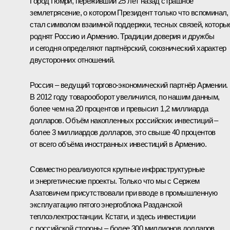
Город Гюмри, переживший 25 лет назад страшное
землетрясение, о котором Президент только что вспоминал,
стал символом взаимной поддержки, тесных связей, которы
роднят Россию и Армению. Традиции доверия и дружбы
и сегодня определяют партнёрский, союзнический характер
двусторонних отношений.
Россия – ведущий торгово-экономический партнёр Армении.
В 2012 году товарооборот увеличился, по нашим данным,
более чем на 20 процентов и превысил 1,2 миллиарда
долларов. Объём накопленных российских инвестиций –
более 3 миллиардов долларов, это свыше 40 процентов
от всего объёма иностранных инвестиций в Армению.
Совместно реализуются крупные инфраструктурные
и энергетические проекты. Только что мы с Сержем
Азатовичем присутствовали при вводе в промышленную
эксплуатацию пятого энергоблока Разданской
теплоэлектростанции. Кстати, и здесь инвестиции
с российской стороны – более 300 миллионов долларов.