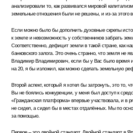
анализировали то, как развивался мировой капитализм
земельные отношения были не решены, и из‑за этого 
Если можно было бы дополнить духовные скрепы истор
к земле и невозможность у собственников забрать зем
Соответственно, дефицит земли в такой стране, как на
банковского залога. Это очень странно, что земля не я
Владимир Владимирович, если бы у Вас было время и и
на 20, я бы изложил, как можно сделать земельную ре
Второй аспект, который я хотел бы затронуть, это то, 
Вы не боялись конкуренции, у меня был доступ к сре
«Гражданская платформа» впервые участвовала, и в ря
не сидел, а сидел бы в местах отдалённых. Мы по осн
за помощью.
Первое – это двойной стандарт. Двойной стандарт в Яр