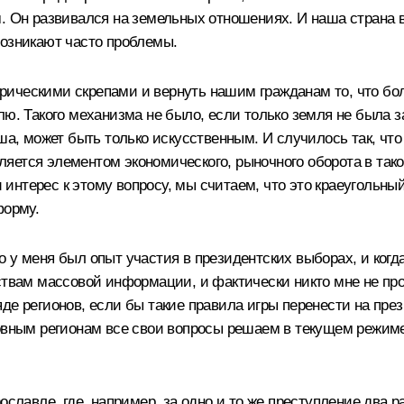
. Он развивался на земельных отношениях. И наша страна вс
возникают часто проблемы.
ическими скрепами и вернуть нашим гражданам то, что бо
лю. Такого механизма не было, если только земля не была з
ша, может быть только искусственным. И случилось так, что
вляется элементом экономического, рыночного оборота в так
нтерес к этому вопросу, мы считаем, что это краеугольный
форму.
что у меня был опыт участия в президентских выборах, и когд
дствам массовой информации, и фактически никто мне не пр
де регионов, если бы такие правила игры перенести на през
овным регионам все свои вопросы решаем в текущем режиме, 
ославле, где, например, за одно и то же преступление два 