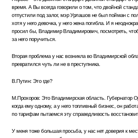
время. А Вы всегда говорили о том, что двойной стан
отпустили под залог, мэр Урлашов не был пойман с по
хотя у него девочка, у него жена погибла. И я неоднок
просил бы, Владимир Владимирович, посмотреть, чтоб
за него поручиться.
Вторая проблема у нас возникла во Владимирской обла
превратился чуть ли не в преступника.
В.Путин:
Это где?
М.Прохоров:
Это Владимирская область. Губернатор Ор
когда ему одному, а у него топливный бизнес, он ра
по тарифам пытаемся эту справедливость восстановит
У меня тоже большая просьба, у нас нет доверия к ме