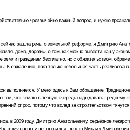
ействительно чрезвычайно важный вопрос, и нужно проанал
сейчас зашла речь, о земельной реформе, я Дмитрию Анато
«Земля, дома, дороги», о том, как можно вывести нашу экон
ние земли гражданам бесплатно, но с обязательством, обре
ны. К сожалению, пока только небольшая часть реализована
акон выполняется. У меня здесь к Вам обращение. Традицион
 том, что землю в первую очередь надо давать среднему кла
тренний спрос, потому что вслед за строительством тянутся
ризиса, в 2009 году, Дмитрию Анатольевичу, серьёзное лекар
к этому вопросу не готовился, просто Михаил Дмитриевич –