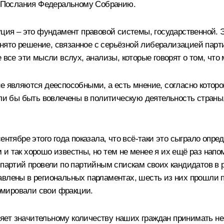
го Послания Федеральному Собранию.
уция – это фундамент правовой системы, государственной. Э
принято решение, связанное с серьёзной либерализацией пар
 все эти мысли вслух, анализы, которые говорят о том, что
е являются дееспособными, а есть мнение, согласно которо
ели бы быть вовлечены в политическую деятельность страны
сентябре этого года показала, что всё‑таки это сыграло оп
и так хорошо известны, но тем не менее я их ещё раз нап
 партий провели по партийным спискам своих кандидатов в 
авлены в региональных парламентах, шесть из них прошли п
рмировали свои фракции.
воляет значительному количеству наших граждан принимать н