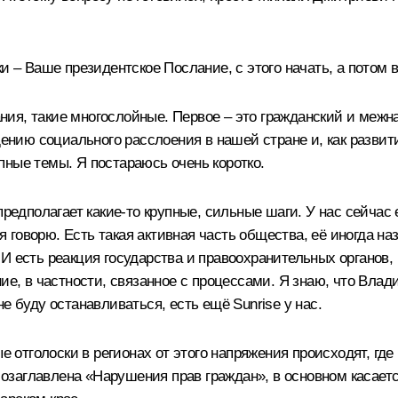
и – Ваше президентское Послание, с этого начать, а потом 
ия, такие многослойные. Первое – это гражданский и межн
ию социального расслоения в нашей стране и, как развити
пные темы. Я постараюсь очень коротко.
 предполагает какие‑то крупные, сильные шаги. У нас сейч
м я говорю. Есть такая активная часть общества, её иногда
И есть реакция государства и правоохранительных органов,
ние, в частности, связанное с процессами. Я знаю, что Вл
е буду останавливаться, есть ещё Sunrise у нас.
ые отголоски в регионах от этого напряжения происходят, г
 озаглавлена «Нарушения прав граждан», в основном касается