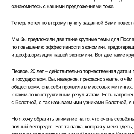
ознакомитесь с нашими предложениями тоже.
Теперь хотел по второму пункту заданной Вами повестк
Мы бы предложили две такие крупные темы для Послан
по повышению эффективности экономики, предотвращен
и деофшоризация нашей экономики. Вот две такие кру
Первое. 20 лет – действительно торжественная дата и
и государством. Вы, наверное, прекрасно знаете, о чё
обществом», она себя проявила в массовых митингах. 
к каким‑то конструктивным результатам. Есть напряже
с Болотной, с так называемыми узниками Болотной, я н
Но я хочу обратить внимание на то, что очень серьёзн
полный беспредел. Вот та папка, которая у меня здесь,