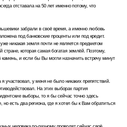
егда отставала на 50 лет именно потому, что
льшевики забрали в своё время, а именно любовь
аложена под банковские проценты или под кредит.
 уже никакая земля почти не является предметом
ой стране, которая самая богатая землёй. Поэтому,
 камень, и если бы Вы могли назначить встречу минут
а я участвовал, у меня не было никаких препятствий.
отиводействовал. На этих выборах партия
идентские выборы, то я бы сейчас точно здесь
но есть два региона, где я хотел бы к Вам обратиться
разных человека по‑разному проводят сейчас своё