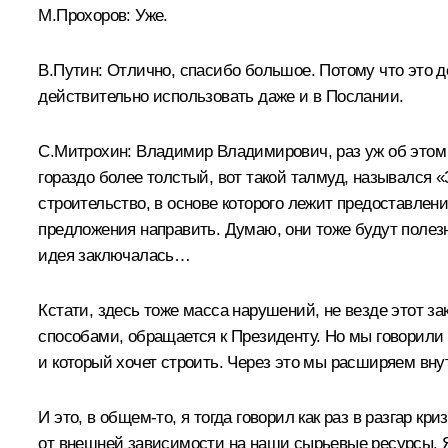
М.Прохоров:
Уже.
В.Путин:
Отлично, спасибо большое. Потому что это д
действительно использовать даже и в Послании.
С.Митрохин:
Владимир Владимирович, раз уж об этом 
гораздо более толстый, вот такой талмуд, назывался 
строительство, в основе которого лежит предоставле
предложения направить. Думаю, они тоже будут полез
идея заключалась…
Кстати, здесь тоже масса нарушений, не везде этот з
способами, обращается к Президенту. Но мы говорили о
и который хочет строить. Через это мы расширяем вну
И это, в общем‑то, я тогда говорил как раз в разгар к
от внешней зависимости на наши сырьевые ресурсы. Я 