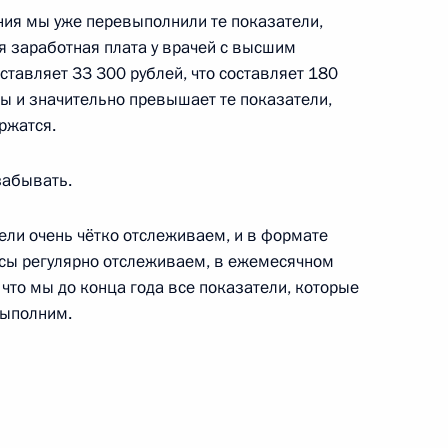
ия мы уже перевыполнили те показатели,
ть, Ново-Огарёво
 заработная плата у врачей с высшим
тавляет 33 300 рублей, что составляет 180
ты и значительно превышает те показатели,
артапы в интернете»
ржатся.
5
4м
ть, Ново-Огарёво
забывать.
ели очень чётко отслеживаем, и в формате
росы регулярно отслеживаем, в ежемесячном
 что мы до конца года все показатели, которые
я народного единства
3
3м
выполним.