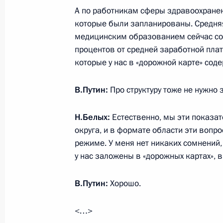
А по работникам сферы здравоохранен
5 ноября 2013 года, 18:30
Московская облас
которые были запланированы. Средняя
медицинским образованием сейчас сос
процентов от средней заработной пла
Встреча с участниками проекта «Ст
которые у нас в «дорожной карте» соде
5 ноября 2013 года, 17:00
Московская облас
В.Путин:
Про структуру тоже не нужно 
Н.Белых:
Естественно, мы эти показат
4 ноября 2013 года, понедельник
округа, и в формате области эти воп
режиме. У меня нет никаких сомнений,
Торжественный приём по случаю Дн
у нас заложены в «дорожных картах», 
4 ноября 2013 года, 16:00
Москва, Кремль
В.Путин:
Хорошо.
1 ноября 2013 года, пятница
<…>