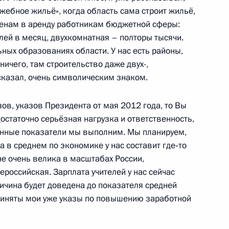
ть, Ново-Огарёво
жебное жильё», когда область сама строит жильё,
ценам в аренду работникам бюджетной сферы:
лей в месяц, двухкомнатная – полторы тысячи.
ладимиром Жириновским
ных образованиях области. У нас есть районы,
3
ничего, там строительство даже двух-,
ть, Ново-Огарёво
сказал, очень символическим знаком.
ов, указов Президента от мая 2012 года, то Вы
ания средств Фонда
5
6м
остаточно серьёзная нагрузка и ответственность,
ленные показатели мы выполним. Мы планируем,
а в среднем по экономике у нас составит где‑то
ть, Ново-Огарёво
не очень велика в масштабах России,
ероссийская. Зарплата учителей у нас сейчас
личина будет доведена до показателя средней
риняты мои уже указы по повышению заработной
 Большого театра
3