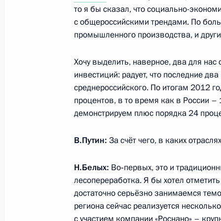
Форум межрегионального сотруднич
то я бы сказал, что социально-эконом
11 ноября 2013 года, 17:30
Екатеринбург
с общероссийскими трендами. По боль
промышленного производства, и други
Хочу выделить, наверное, два для нас
Встреча с Президентом Казахстан
инвестиций: радует, что последние два
11 ноября 2013 года, 15:30
Екатеринбург
среднероссийского. По итогам 2012 го
процентов, в то время как в России – 
демонстрируем плюс порядка 24 процен
Россия – Вьетнам: вместе к новым 
В.Путин:
За счёт чего, в каких отрасля
11 ноября 2013 года, 04:00
Н.Белых:
Во‑первых, это и традиционн
лесопереработка. Я бы хотел отметит
10 ноября 2013 года, воскресенье
достаточно серьёзно занимаемся темо
региона сейчас реализуется нескольк
Торжественный вечер, посвящённы
с участием компании «Роснано» – круп