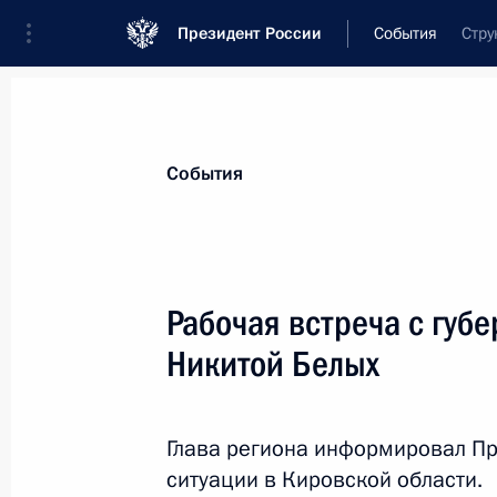
Президент России
События
Стру
Президент
Администрация
Государст
Новости
Стенограммы
Поездки
Те
События
Рубрикация материалов
Все материалы
Рабочая встреча с губ
Послания Федеральному Собранию
Никитой Белых
Заявления по важнейшим вопросам
Совещания, заседания, рабочие встречи
Глава региона информировал Пр
Речи и обращения
ситуации в Кировской области.