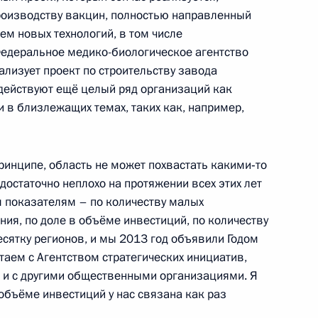
производству вакцин, полностью направленный
м новых технологий, в том числе
Федеральное медико-биологическое агентство
лизует проект по строительству завода
действуют ещё целый ряд организаций как
и в близлежащих темах, таких как, например,
иллемом-Александром
3
 принципе, область не может похвастать какими‑то
достаточно неплохо на протяжении всех этих лет
 показателям – по количеству малых
кого съезда муниципальных
8
14м
ния, по доле в объёме инвестиций, по количеству
сятку регионов, и мы 2013 год объявили Годом
таем с Агентством стратегических инициатив,
, и с другими общественными организациями. Я
 объёме инвестиций у нас связана как раз