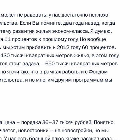
ики Коми Вячеславом
может не радовать: у нас достаточно неплохо
3
ьства. Если Вы помните, два года назад, когда
тему развития жилья эконом-класса. Я думаю,
ть, Ново-Огарёво
а 11 процентов к прошлому году. Но вообще
у мы хотим прибавить к 2012 году 60 процентов.
и 430 тысяч квадратных метров жилья, в этом году
 конституционно-правовых
11
3м
год стоит задача – 650 тысяч квадратных метров
но я считаю, что в рамках работы и с Фондом
ительства, и по многим другим программам мы
ть, Ново-Огарёво
 цена – порядка 36–37 тысяч рублей. Понятно,
ировской области Никитой
3
ичается, новостройки – не новостройки, но мы
. У нас есть большой плюс, я уже рассказывал, –