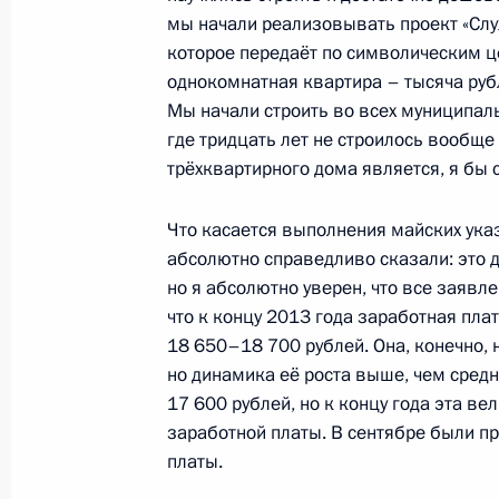
6 ноября 2013 года, 20:30
Московская облас
мы начали реализовывать проект «Слу
которое передаёт по символическим 
однокомнатная квартира – тысяча руб
Встреча с председателем ЛДПР В
Мы начали строить во всех муниципаль
где тридцать лет не строилось вообще 
6 ноября 2013 года, 20:00
Московская облас
трёхквартирного дома является, я бы 
Что касается выполнения майских указ
Совещание по вопросам использов
абсолютно справедливо сказали: это д
национального благосостояния
но я абсолютно уверен, что все заяв
что к концу 2013 года заработная плат
6 ноября 2013 года, 16:30
Московская облас
18 650–18 700 рублей. Она, конечно, 
но динамика её роста выше, чем средн
17 600 рублей, но к концу года эта ве
5 ноября 2013 года, вторник
заработной платы. В сентябре были п
платы.
Встреча с генеральным директором
Владимиром Уриным