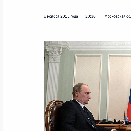
6 ноября 2013 года
20:30
Московская об
Показа
Встреча с Премьер-министром Вьет
12 ноября 2013 года, 14:30
Ханой
Заявления для прессы по итогам р
переговоров
12 ноября 2013 года, 14:00
Ханой
Начало российско-вьетнамских пе