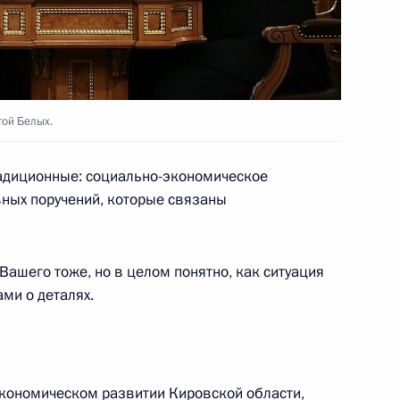
той Белых.
е локомотивы»
8
адиционные: социально-экономическое
вных поручений, которые связаны
Форума межрегионального
3
6м
Вашего тоже, но в целом понятно, как ситуация
а
ами о деталях.
экономическом развитии Кировской области,
14