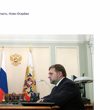
ласть, Ново-Огарёво
ть следующие материалы
нама Нгуен Тан Зунгом
1
оссийско-вьетнамских
1
5м
реговоров в расширенном
1