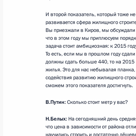
7 ноября 2013 года, четверг
Рабочая встреча с Главой Республ
И второй показатель, который тоже не 
Гайзером
развивается сфера жилищного строител
Вы приезжали в Киров, мы обсуждали 
7 ноября 2013 года, 17:00
Московская облас
что в этом году мы приплюсуем порядк
задача стоит амбициозная: к 2015 год
То есть, если мы в прошлом году сдал
Встреча с заведующими кафедрами
должны сдать больше 440, то на 2015 
дисциплин
жилья. Это для нас небывалая планка, 
содействия развитию жилищного стро
7 ноября 2013 года, 15:40
Московская облас
сможем этого показателя достигнуть.
В.Путин:
Сколько стоит метр у вас?
6 ноября 2013 года, среда
Н.Белых:
На сегодняшний день средняя
Рабочая встреча с губернатором К
что цена в зависимости от района отл
Белых
научились строить и достаточно дёшево