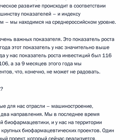
ества России и Казахстана
ическое развитие происходит в соответствии
шинству показателей – и индексу
м – мы находимся на среднероссийском уровне.
 очень важных показателя. Это показатель роста
а Нурсултаном Назарбаевым
2
 года этот показатель у нас значительно выше
да у нас показатель роста инвестиций был 116
106, а за 9 месяцев этого года мы
тов, что, конечно, не может не радовать.
рубежам сотрудничества
х?
ые для нас отрасли – машиностроение,
ь два направления. Мы в последнее время
й биофармацевтики, и у нас на территории
о крупных биофармацевтических проектов. Один
й Дню сотрудника органов
5
5м
ный проект, который сейчас реализуется,