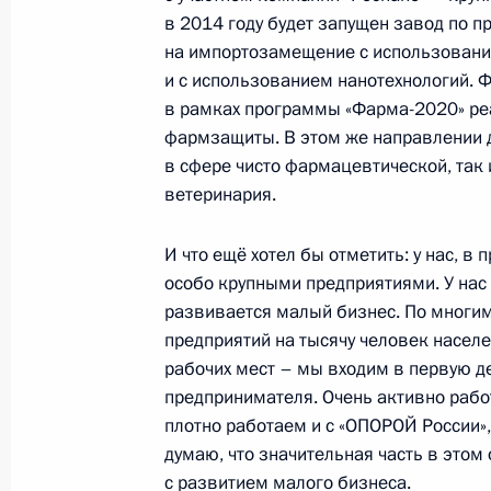
внутренних дел
в 2014 году будет запущен завод по 
10 ноября 2013 года, 18:00
Москва, Кремль
на импортозамещение с использование
и с использованием нанотехнологий. 
в рамках программы «Фарма-2020» реа
фармзащиты. В этом же направлении 
8 ноября 2013 года, пятница
в сфере чисто фармацевтической, так 
Встреча с Королём Нидерландов В
ветеринария.
8 ноября 2013 года, 22:00
Москва, Кремль
И что ещё хотел бы отметить: у нас, в
особо крупными предприятиями. У нас 
развивается малый бизнес. По многим
Встреча с участниками Всероссийс
предприятий на тысячу человек населе
образований
рабочих мест – мы входим в первую де
8 ноября 2013 года, 17:20
Москва, Кремль
предпринимателя. Очень активно рабо
плотно работаем и с «ОПОРОЙ России»
думаю, что значительная часть в этом
с развитием малого бизнеса.