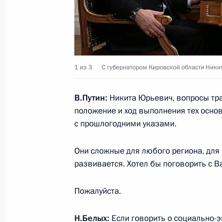
составе
12 ноября 2013 года, 13:00
Ханой
11 ноября 2013 года, понедельник
1 из 3
С губернатором Кировской области Ники
Посещение предприятия «Уральски
В.Путин:
Никита Юрьевич, вопросы тр
11 ноября 2013 года, 20:15
Верхняя Пышма
положение и ход выполнения тех осно
с прошлогодними указами.
Заявления для прессы по итогам 
Они сложные для любого региона, для 
сотрудничества России и Казахстан
развивается. Хотел бы поговорить с В
11 ноября 2013 года, 17:45
Екатеринбург
Пожалуйста.
Н.Белых
:
Если говорить о социально-