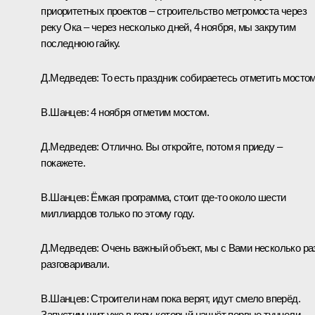
приоритетных проектов – строительство метромоста через
реку Ока – через несколько дней, 4 ноября, мы закрутим
последнюю гайку.
Д.Медведев: То есть праздник собираетесь отметить мосто
В.Шанцев: 4 ноября отметим мостом.
Д.Медведев: Отлично. Вы откройте, потом я приеду –
покажете.
В.Шанцев: Ёмкая программа, стоит где‑то около шести
миллиардов только по этому году.
Д.Медведев: Очень важный объект, мы с Вами несколько ра
разговаривали.
В.Шанцев: Строители нам пока верят, идут смело вперёд.
Запустим щит уже в гору, который начнёт первые туннели