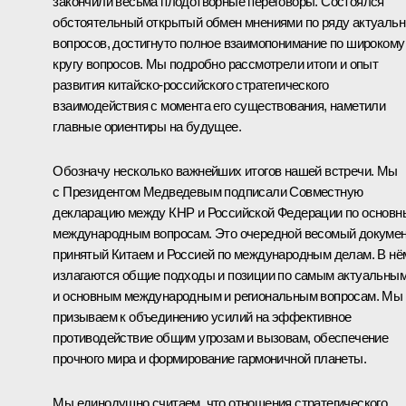
закончили весьма плодотворные переговоры. Состоялся
обстоятельный открытый обмен мнениями по ряду актуаль
вопросов, достигнуто полное взаимопонимание по широкому
кругу вопросов. Мы подробно рассмотрели итоги и опыт
развития китайско-российского стратегического
взаимодействия с момента его существования, наметили
главные ориентиры на будущее.
Обозначу несколько важнейших итогов нашей встречи. Мы
с Президентом Медведевым подписали Совместную
декларацию между КНР и Российской Федерации по основ
международным вопросам. Это очередной весомый докумен
принятый Китаем и Россией по международным делам. В нё
излагаются общие подходы и позиции по самым актуальны
и основным международным и региональным вопросам. Мы
призываем к объединению усилий на эффективное
противодействие общим угрозам и вызовам, обеспечение
прочного мира и формирование гармоничной планеты.
Мы единодушно считаем, что отношения стратегического