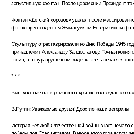
запустившую фонтан. После церемонии Президент так
Фонтан «Детский хоровод» уцелел после массированно
фотокорреспондентом Эммануилом Евзерихиным фото 
Скульптуру отреставрировали ко Дню Победы 1945 год
принадлежит Александру Залдостанову. Точная копия 
копия, в полуразрушенном виде, как её запечатлел фо
* * *
Выступление на церемонии открытия воссозданного ф
В.Путин
: Уважаемые друзья! Дорогие наши ветераны!
История Великой Отечественной войны знает немало с
победы под Сталинградом. В июле этого года
вспомин