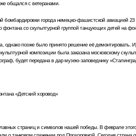
же общался с ветеранами.
й бомбардировки города немецко-фашистской авиацией 23 а
фонтана со скульптурной группой танцующих детей на фо
а, однако позже было принято решение её демонтировать. 
скульптурной композиции была заказана московскому скуль
тограф, будет передана в дар музею-заповеднику «Сталингра
онтана «Детский хоровод»
лавных страниц и символов нашей победы. В феврале этого 
али
о танковом сражении под Прохоровкой. Сегодня страна о