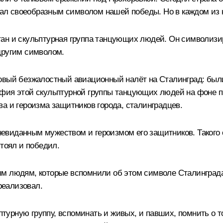
 стал своеобразным символом нашей победы. Но в каждом из
ан и скульптурная группа танцующих людей. Он символизир
другим символом.
совый безжалостный авиационный налёт на Сталинград: был
афия этой скульптурной группы танцующих людей на фоне п
а и героизма защитников города, сталинградцев.
 невиданным мужеством и героизмом его защитников. Такого о
стоял и победил.
м людям, которые вспомнили об этом символе Сталинграда,
реализовал.
ьптурную группу, вспоминать и живых, и павших, помнить о 