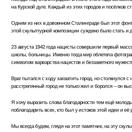
на Курской дуге. Каждый из этих городов и посёлков
Одним из них в довоенном Сталинграде был этот фонт
этой скульптурной композиции суждено было стать и 
23 августа 1942 года нацисты совершили первый мас
школы, больницы. Именно тогда мир облетела фотогр
символом варварства нацистов и беззаветного мужеств
Враг пытался с ходу захватить город, но столкнулся с
расстрелянный город не только жил и боролся – он вы
Я хочу выразить слова благодарности тем ещё молоды
поблагодарить всех, кто был у истоков этой идеи и её 
Мы всегда будем, глядя на этот памятник, на эту скул