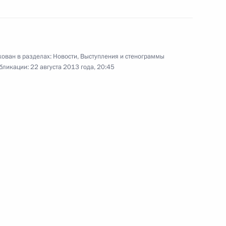
Совещание по развитию
вертолётостроения в России
ован в разделах:
Новости
,
Выступления и стенограммы
бликации:
22 августа 2013 года, 20:45
22 августа 2013 года
Видео, 5 мин.