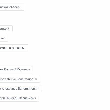
фонтана «Детский хоровод»
вская область
23 августа 2013 года
Видео, 3 мин.
стиции
оны
омика и финансы
бев Василий Юрьевич
уров Денис Валентинович
к Александр Валентинович
ров Николай Васильевич