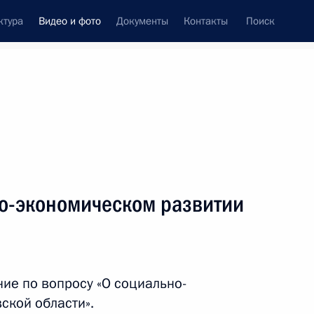
ктура
Видео и фото
Документы
Контакты
Поиск
си
ия, встречи
Встречи со СМИ
август, 2013
ть следующие материалы
о-экономическом развитии
Владимир Путин посетил
Еврейскую автономную
ие по вопросу «О социально-
область
ской области».