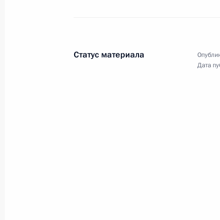
Совещание о социально-
экономическом развитии
Ростовской области
Статус материала
Опублик
Дата пу
22 августа 2013 года
Видео, 13 мин.