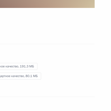
и Дальнего Востока
27 августа 2013 года
Видео, 7 мин.
кое качество,
191.3 МБ
артное качество,
80.1 МБ
Открытие воссозданного