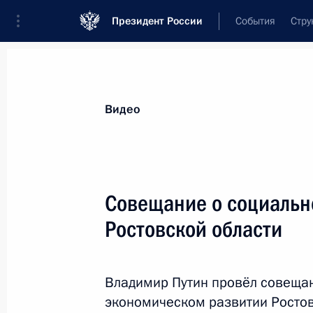
Президент России
События
Стру
Видеозаписи
Фотографии
Аудиозапи
Все материалы
Выступления
Совещан
Видео
Показа
Совещание о социальн
Ростовской области
Встреча с главами
муниципальных
Владимир Путин провёл совещан
образований Амурской
экономическом развитии Ростов