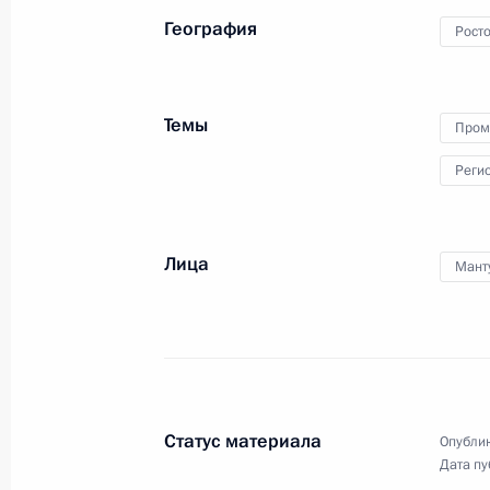
фонтана «Детский хоровод»
География
Росто
23 августа 2013 года
Видео, 3 мин.
Темы
Пром
Реги
Лица
Мант
Статус материала
Опублик
Дата пу