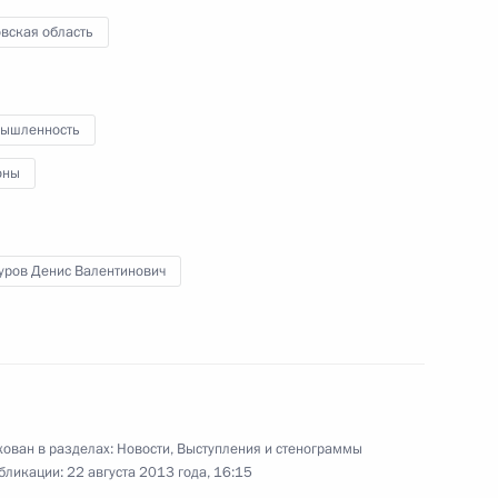
экономическом развитии
вская область
Ростовской области
22 августа 2013 года
Видео, 13 мин.
ышленность
оны
уров Денис Валентинович
ован в разделах:
Новости
,
Выступления и стенограммы
бликации:
22 августа 2013 года, 16:15