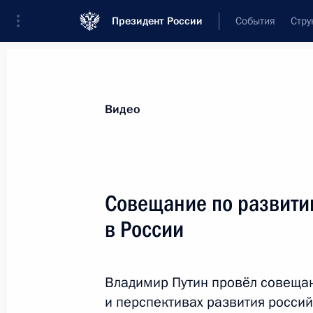
Президент России
События
Стру
Видеозаписи
Фотографии
Аудиозапи
Все материалы
Выступления
Совещан
Видео
Показа
Совещание по развити
в России
Владимир Путин посетил
Еврейскую автономную
Владимир Путин провёл совещан
область
и перспективах развития россий