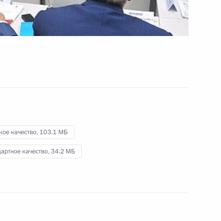
развития ТЭК
и экобезопасности
26 августа 2013 года
Видео, 17 мин.
кое качество,
103.1 МБ
артное качество,
34.2 МБ
Совещание о социально-