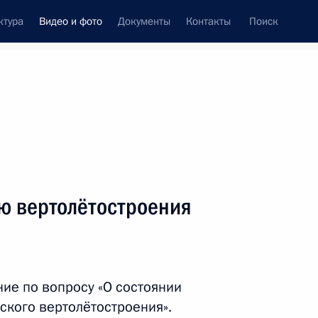
ктура
Видео и фото
Документы
Контакты
Поиск
си
ия, встречи
Встречи со СМИ
август, 2013
ть следующие материалы
ю вертолётостроения
Совещание по вопросу
о паводковой ситуации
ие по вопросу «О состоянии
на Дальнем Востоке
ского вертолётостроения».