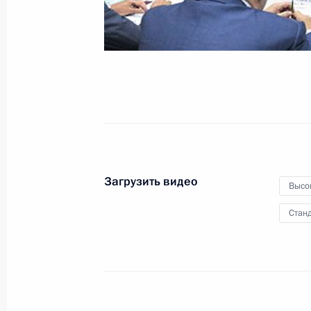
и Дальнего Востока
27 августа 2013 года
Видео, 7 мин.
Загрузить видео
Высо
Станд
Открытие воссозданного