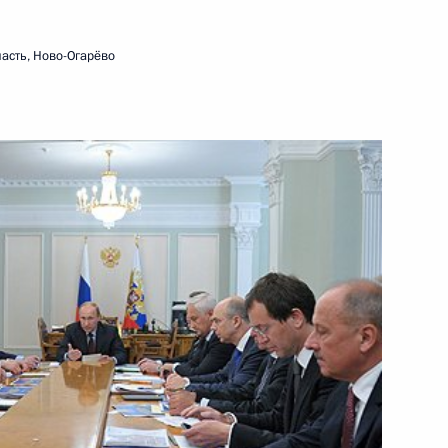
Военно-Морского Флота
29 июля 2013 года
Видео, 6 мин.
асть, Ново-Огарёво
Конференция «Православно-
славянские ценности – основа
цивилизационного выбора