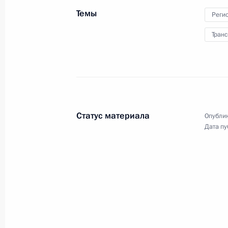
Синода Украинской православной
церкви Московского патриархата
Темы
Реги
Транс
27 июля 2013 года
Видео, 5 мин.
Статус материала
Опублик
Дата пу