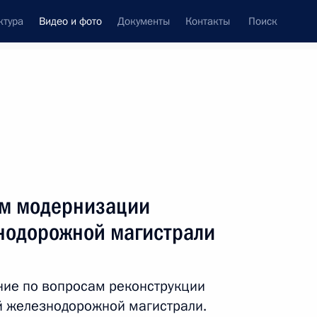
ктура
Видео и фото
Документы
Контакты
Поиск
си
ия, встречи
Встречи со СМИ
июль, 2013
ть следующие материалы
ам модернизации
нодорожной магистрали
Совещание о ходе
выполнения
ние по вопросам реконструкции
гособоронзаказа для
й железнодорожной магистрали.