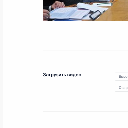
Федерации и Дня флота
Украины
28 июля 2013 года
Видео, 3 мин.
Загрузить видео
Высо
Станд
Встреча с членами Священного