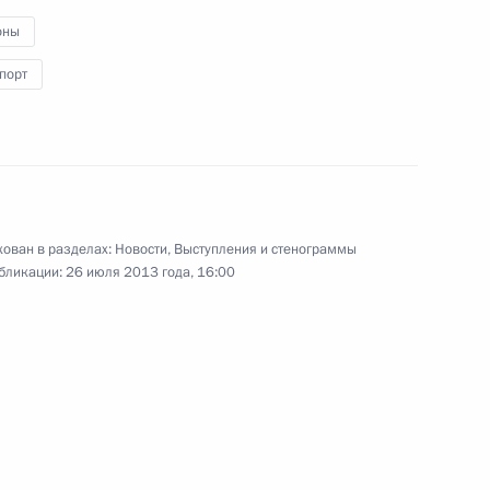
модернизации
оны
Транссибирской
железнодорожной
порт
магистрали
26 июля 2013 года
Видео, 7 мин.
ован в разделах:
Новости
,
Выступления и стенограммы
бликации:
26 июля 2013 года, 16:00