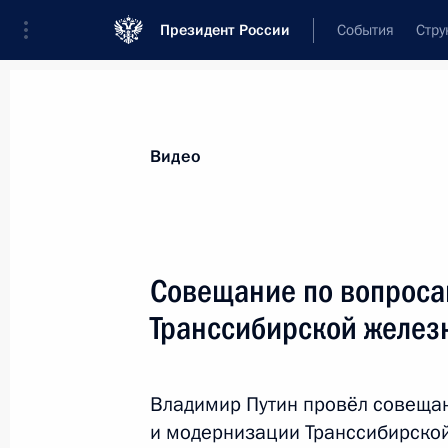
Президент России
События
Стру
Видеозаписи
Фотографии
Аудиозапи
Все материалы
Выступления
Совещан
Видео
Показа
Совещание по вопрос
Транссибирской желез
Заседание президиума Госсовета
о повышении доступности
Владимир Путин провёл совеща
и качества медицинской помощи
в регионах
и модернизации Транссибирско