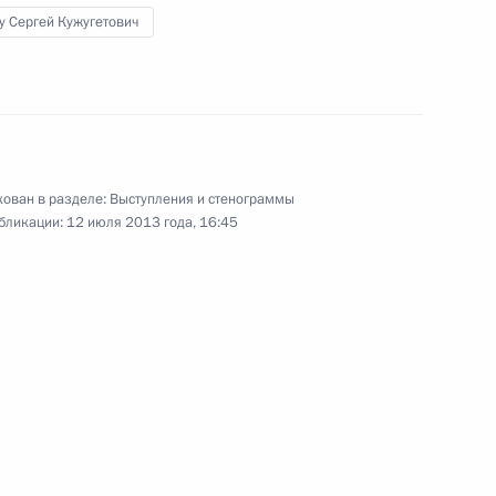
у Сергей Кужугетович
раины Виктором Януковичем
1
ован в разделе:
Выступления и стенограммы
бликации:
12 июля 2013 года, 16:45
ации Транссибирской
6
7м
ть, Ново-Огарёво
2