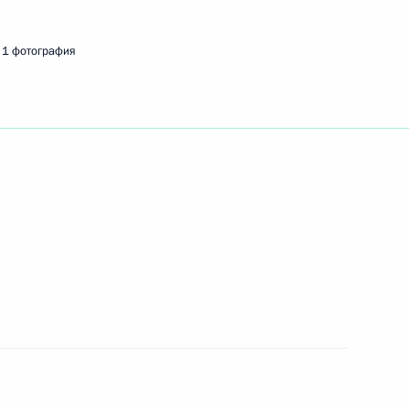
1 фотография
ть следующие материалы
ские ценности – основа
3
13м
ы»
нода Украинской
1
5м
 патриархата