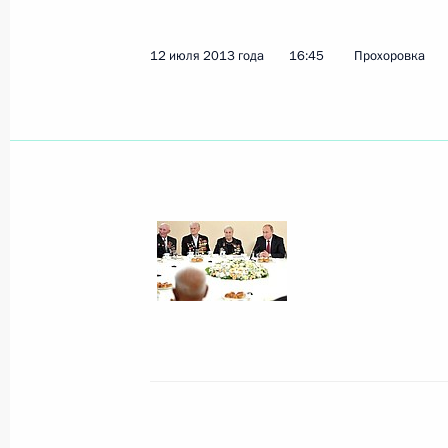
12 июля 2013 года
16:45
Прохоровка
Показа
27 июля 2013 года, суббота
Конференция «Православно-славян
цивилизационного выбора Украин
27 июля 2013 года, 17:30
Киев
Встреча с членами Священного Си
православной церкви Московского
27 июля 2013 года, 14:40
Киев