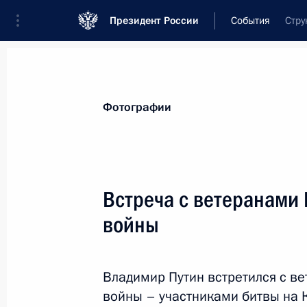
Президент России
События
Стру
Президент
Администрация
Государст
Новости
Стенограммы
Поездки
Те
Фотографии
Рубрикация материалов
Все материалы
Встреча с ветеранами
Послания Федеральному Собранию
войны
Заявления по важнейшим вопросам
Совещания, заседания, рабочие встречи
Владимир Путин встретился с в
Речи и обращения
войны – участниками битвы на К