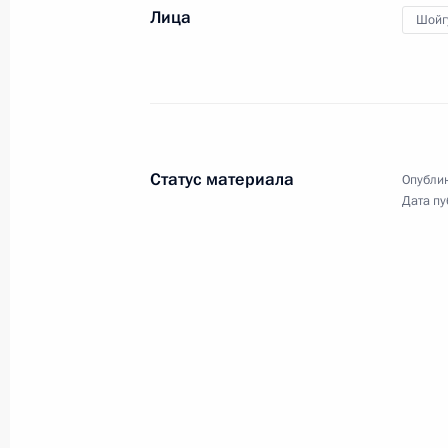
Лица
Шойг
Начало встречи с Президентом Ук
27 июля 2013 года, 14:20
Киев
26 июля 2013 года, пятница
Статус материала
Опублик
Дата пу
Совещание по вопросам модерниз
железнодорожной магистрали
26 июля 2013 года, 16:00
Московская облас
25 июля 2013 года, четверг
Встреча с Махмутом Гареевым
25 июля 2013 года, 20:15
Москва, Кремль