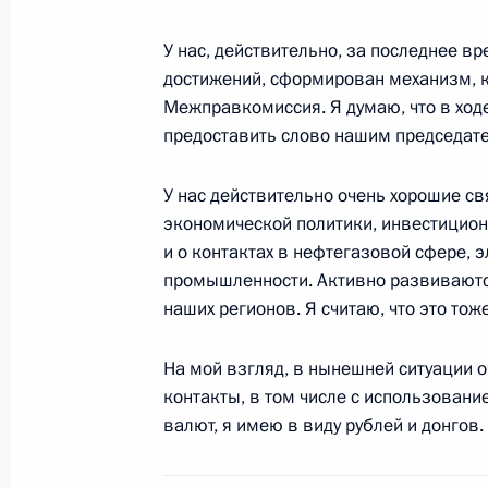
Начало российско-итальянских меж
У нас, действительно, за последнее в
консультаций
достижений, сформирован механизм, к
Межправкомиссия. Я думаю, что в ход
6 ноября 2008 года, 19:10
Москва, Большой
предоставить слово нашим председа
У нас действительно очень хорошие с
Начало встречи с Председателем С
экономической политики, инвестицион
Сильвио Берлускони
и о контактах в нефтегазовой сфере,
промышленности. Активно развивают
6 ноября 2008 года, 19:05
Москва, Кремль
наших регионов. Я считаю, что это то
На мой взгляд, в нынешней ситуации
5 ноября 2008 года, среда
контакты, в том числе с использовани
валют, я имею в виду рублей и донгов.
Послание Федеральному Собранию
5 ноября 2008 года, 13:45
Москва, Большой