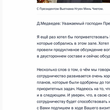
Выступление на открытии автозаво
С Президентом Вьетнама Нгуен Минь Чиетом.
7 ноября 2008 года, 16:45
Санкт-Петербург
Д.Медведев: Уважаемый господин Пре
Выступление на совещании по воп
Я ещё раз хотел бы поприветствовать 
деятельности в России
которые собрались в этом зале. Хотел
провели продуктивное обсуждение воп
7 ноября 2008 года, 15:15
Санкт-Петербург
в двустороннем составе и сейчас обсу
Несколько слов о том, о чём мы говори
6 ноября 2008 года, четверг
сотрудничество развивается очень хор
планов, которые были одобрены до тог
Заявления для прессы и ответы на 
приоритетных задач. Надеюсь на то, чт
итальянских межгосударственных к
и в следующем. И уверен, что, в свою
6 ноября 2008 года, 19:15
Москва, Большой
сотрудничеству будет способствовать
с Вами подпишем в ходе Вашего визит