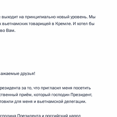
ас выходит на принципиально новый уровень. Мы
 революции Муамаром
1
х вьетнамских товарищей в Кремле. И хотел бы
ово Вам.
авоохранения и социального
Уважаемые друзья!
1
езидента за то, что пригласил меня посетить
асть, Горки
ственный приём, который господин Президент,
товили для меня и вьетнамской делегации.
осподина Президента и российский народ