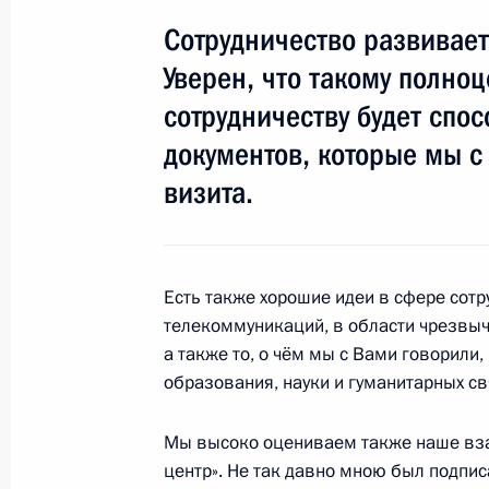
Сотрудничество развивает
Уверен, что такому полно
4 ноября 2008 года, вторник
сотрудничеству будет спо
Выступление на торжественном пр
документов, которые мы 
народного единства
визита.
4 ноября 2008 года, 15:15
Москва, Кремль
2 ноября 2008 года, воскресенье
Есть также хорошие идеи в сфере сот
телекоммуникаций, в области чрезвыч
О том, как происходит работа над 
а также то, о чём мы с Вами говорили,
Федеральному Собранию, Дмитрий
образования, науки и гуманитарных св
в своём видеоблоге
2 ноября 2008 года, 18:07
Мы высоко оцениваем также наше взаи
центр». Не так давно мною был подпи