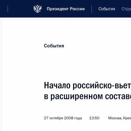
Президент России
События
Стру
Президент
Администрация
Государст
Новости
Стенограммы
Поездки
Те
События
Рубрикация материалов
Все материалы
Начало российско-вье
Послания Федеральному Собранию
в расширенном состав
Заявления по важнейшим вопросам
Совещания, заседания, рабочие встречи
27 октября 2008 года
13:50
Москва, Кре
Речи и обращения