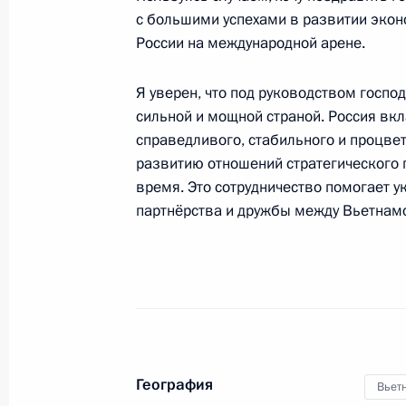
с большими успехами в развитии экон
Рабочая встреча с Министром юст
России на международной арене.
Коноваловым
30 октября 2008 года, 16:00
Московская обл
Я уверен, что под руководством госпо
сильной и мощной страной. Россия вк
справедливого, стабильного и процве
развитию отношений стратегического 
Рабочая встреча с губернатором Н
время. Это сотрудничество помогает 
Валерием Шанцевым
партнёрства и дружбы между Вьетнамо
30 октября 2008 года, 15:30
Московская обл
Рабочая встреча с полномочным п
в Уральском федеральном округе 
30 октября 2008 года, 14:30
Московская обл
География
Вьет