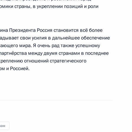
омики страны, в укреплении позиций и роли
иции Александром
1
асть, Горки
дина Президента Россия становится всё более
ладывает свои усилия в дальнейшее обеспечение
тающего мира. Я очень рад также успешному
партнёрства между двумя странами в последнее
ижегородской области
1
укреплению отношений стратегического
м и Россией.
асть, Горки
редставителем Президента
1
Петром Латышевым
асть, Горки
нам