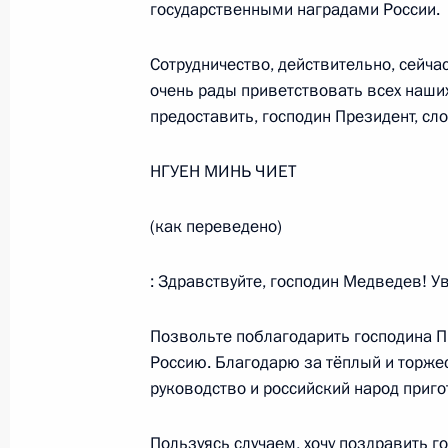
государственными наградами России.
1 ноября 2008 года, суббота
Сотрудничество, действительно, сейч
Переговоры с Лидером ливийской
очень рады приветствовать всех наши
Каддафи
предоставить, господин Президент, сл
1 ноября 2008 года, 13:30
Москва, Кремль
НГУЕН МИНЬ ЧИЕТ
(как переведено)
31 октября 2008 года, пятница
Рабочая встреча с Министром здр
: Здравствуйте, господин Медведев! 
развития Татьяной Голиковой
Позвольте поблагодарить господина Пр
31 октября 2008 года, 14:50
Московская обл
Россию. Благодарю за тёплый и торже
руководство и российский народ приго
30 октября 2008 года, четверг
Пользуясь случаем, хочу поздравить г