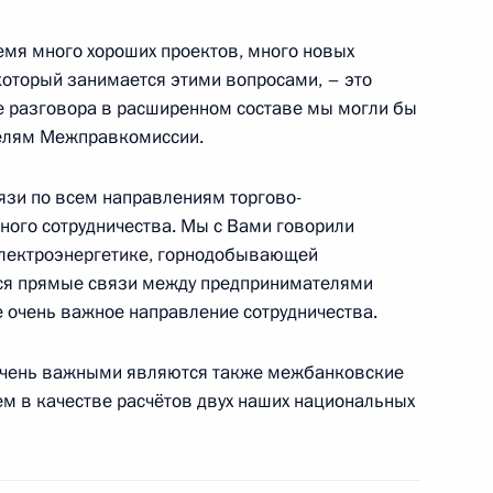
государственных
ремя много хороших проектов, много новых
1
оторый занимается этими вопросами, – это
е разговора в расширенном составе мы могли бы
 Кремлевский дворец
телям Межправкомиссии.
вязи по всем направлениям торгово-
овета министров Италии
1
ного сотрудничества. Мы с Вами говорили
 электроэнергетике, горнодобывающей
ся прямые связи между предпринимателями
же очень важное направление сотрудничества.
 очень важными являются также межбанковские
ем в качестве расчётов двух наших национальных
 Российской Федерации
:
7
 Кремлёвский дворец