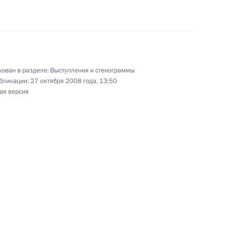
арственного совета Китайской
1
ован в разделе:
Выступления и стенограммы
ь
бликации:
27 октября 2008 года, 13:50
ая версия
 Комиссии по вопросам
1
ва России с иностранными
ь
к