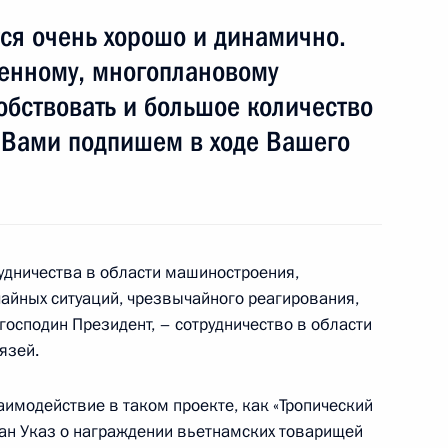
ся очень хорошо и динамично.
ценному, многоплановому
собствовать и большое количество
иёме, посвящённом Дню
1
с Вами подпишем в ходе Вашего
рудничества в области машиностроения,
айных ситуаций, чрезвычайного реагирования,
текстом Послания Президента
4м
 господин Президент, – сотрудничество в области
 Медведев рассказывает
язей.
модействие в таком проекте, как «Тропический
сан Указ о награждении вьетнамских товарищей