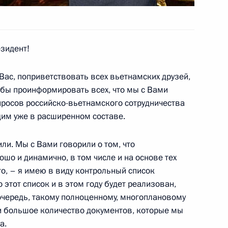
да «Дженерал Моторз Авто»
1
, Шушары
зидент!
росам правоохранительной
1
Вас, поприветствовать всех вьетнамских друзей,
 бы проинформировать всех, что мы с Вами
росов российско-вьетнамского сотрудничества
дим уже в расширенном составе.
ли. Мы с Вами говорили о том, что
ошо и динамично, в том числе и на основе тех
о, – я имею в виду контрольный список
вопросы по итогам российско-
1
о этот список и в этом году будет реализован,
онсультаций
 очередь, такому полноценному, многоплановому
 Кремлёвский дворец
 и большое количество документов, которые мы
а.