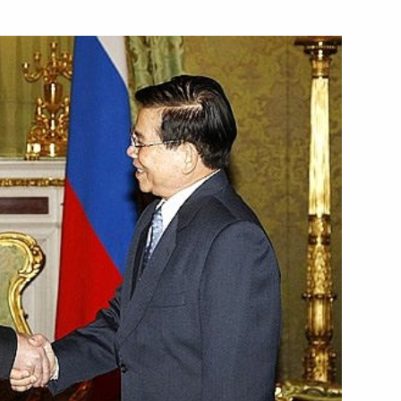
ть следующие материалы
ти судов
1
3м
руководством партий,
3м
 Думе
асть, Барвиха