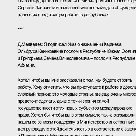
Глава государства встретился с Министром иностранных де
Сергеем Лавровым и назначенными послами для обсужден
планов их предстоящей работы в республиках.
***
Д.Медведев: Я подписал Указ о назначении Каргиева
Эльбруса Каникоевича послом в Республике Южная Осетия
и Григорьева Семёна Вячеславовича – послом в Республике
Абхазия.
Хотел, чтобы вы мне рассказали о том, как будете строить
работу. Хочу отметить, что вы приступаете к работе в довол
сложный период: это молодые страны, где ещё очень многое
предстоит сделать, даже с точки зрения самой
государственности этих новых субъектов международного
права. Хотел бы, чтобы вы в этом смысле также оказывали
нашим союзникам поддержку, а Министерство иностранных
дел руководило этой деятельностью в соответствии с закон
и Положением о Министерстве иностранных дел.