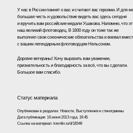
У нас в России помнят о вас и считают вас героями. И для м
большая честь и удовольствие видеть вас здесь сегодня
и вручить вам российские медали Ушакова. Напомню, что эт
наш великий флотоводец. В 1800 году он тоже так же
выполнял свои союзнические обязательства и воевал вмес
с вашим легендарным флотоводцем Нельсоном.
Дорогие ветераны! Хочу выразить вам уважение,
признательность и благодарность за всё, что вы сделали.
Большое вам спасибо.
Статус материала
Опубликован в разделах:
Новости
,
Выступления и стенограммы
Дата публикации:
16 июня 2013 года, 19:45
Ссылка на материал:
kremlin.ru/d/18349