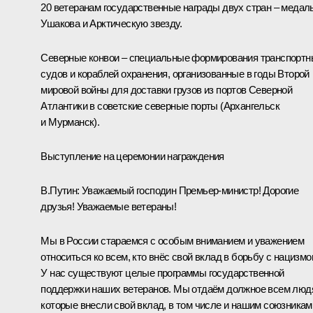
20 ветеранам государственные награды двух стран – медал
Ушакова и Арктическую звезду.
Северные конвои – специальные формирования транспортн
судов и кораблей охранения, организованные в годы Второй
мировой войны для доставки грузов из портов Северной
Атлантики в советские северные порты (Архангельск
и Мурманск).
Выступление на церемонии награждения
В.Путин:
Уважаемый господин Премьер-министр! Дорогие
друзья! Уважаемые ветераны!
Мы в России стараемся с особым вниманием и уважением
относиться ко всем, кто внёс свой вклад в борьбу с нацизмо
У нас существуют целые программы государственной
поддержки наших ветеранов. Мы отдаём должное всем люд
которые внесли свой вклад, в том числе и нашим союзникам