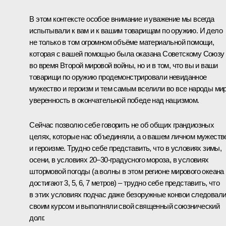
В этом контексте особое внимание и уважение мы всегда
испытывали к вам и к вашим товарищам по оружию. И дело
не только в том огромном объёме материальной помощи,
которая с вашей помощью была оказана Советскому Союзу
во время Второй мировой войны, но и в том, что вы и ваши
товарищи по оружию продемонстрировали невиданное
мужество и героизм и тем самым вселили во все народы ми
уверенность в окончательной победе над нацизмом.
Сейчас позволю себе говорить не об общих грандиозных
целях, которые нас объединяли, а о вашем личном мужеств
и героизме. Трудно себе представить, что в условиях зимы,
осени, в условиях 20–30-градусного мороза, в условиях
штормовой погоды (а волны в этом регионе мирового океана
достигают 3, 5, 6, 7 метров) – трудно себе представить, что
в этих условиях подчас даже безоружные конвои следовал
своим курсом и выполняли свой священный союзнический
долг.