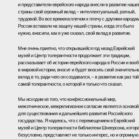
и представители еврейского народа внесли в развитие наше
страны свой огромный вклад – интеллектуальный, ратный,
трудовой. Во все времена плечом к плечу с другими народа
России вставали на защиту нашей страны, когда это было
нужно, вносили, как я уже сказал, свой вклад в развитие.
Мне очень приятно, что открывшийся год назад Еврейский
музей и Центр толерантности продолжает эти традиции,
рассказывает об истории еврейского народа в России и воо
в мировой истории, вносит и будет вносить свой значительн
вклад в то, ради чего он создавался, – в развитие как раз той
самой толерантности, о которой я только что сказал.
Мы исходим из того, что конфессиональный мир,
межэтническое, межрелигиозное согласие является основой
для существования и дальнейшего развития Российского
государства. Я надеюсь, что с перемещением в Еврейский
музей и Центр толерантности библиотеки Шнеерсона, котора
безусловно, представляет не только интерес, но и огромную