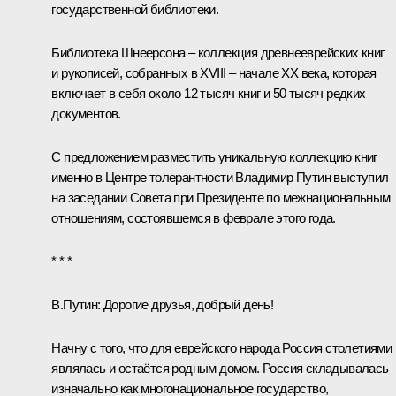
государственной библиотеки.
Библио­тека
Шнеерсона – коллекция древне­еврейских книг
и рукописей, собранных в XVIII – начале XX века, которая
включает в себя около 12 тысяч книг и 50 тысяч редких
документов.
С предложением разместить уникальную коллекцию книг
именно в Центре толерантности Владимир Путин выступил
на
заседании
Совета при Президенте по межнациональным
отношениям, состоявшемся в феврале этого года.
* * *
В.Путин:
Дорогие друзья, добрый день!
Начну с того, что для еврейского народа Россия столетиями
являлась и остаётся родным домом. Россия складывалась
изначально как многонациональное государство,