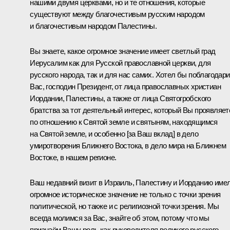
нашими двумя церквами, но и те отношения, которые
существуют между благочестивым русским народом
и благочестивым народом Палестины.
Вы знаете, какое огромное значение имеет светлый град
Иерусалим как для Русской православной церкви, для
русского народа, так и для нас самих. Хотел бы поблагодари
Вас, господин Президент, от лица православных христиан
Иордании, Палестины, а также от лица Святогробского
братства за тот деятельный интерес, который Вы проявляет
по отношению к Святой земле и святыням, находящимся
на Святой земле, и особенно [за Ваш вклад] в дело
умиротворения Ближнего Востока, в дело мира на Ближнем
Востоке, в нашем регионе.
Ваш недавний визит в
Израиль
,
Палестину
и
Иорданию
име
огромное историческое значение не только с точки зрения
политической, но также и с религиозной точки зрения. Мы
всегда молимся за Вас, знайте об этом, потому что мы
признаём Вашу роль как руководителя великого русского