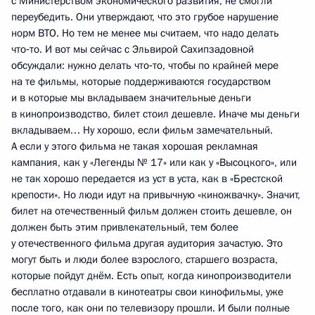
с Министерством экономического развития, не смогли
переубедить. Они утверждают, что это грубое нарушение
норм ВТО. Но тем не менее мы считаем, что надо делать
что‑то. И вот мы сейчас с Эльвирой Сахипзадовной
обсуждали: нужно делать что‑то, чтобы по крайней мере
на те фильмы, которые поддерживаются государством
и в которые мы вкладываем значительные деньги
в кинопроизводство, билет стоил дешевле. Иначе мы деньги
вкладываем… Ну хорошо, если фильм замечательный.
А если у этого фильма не такая хорошая рекламная
кампания, как у «Легенды № 17» или как у «Высоцкого», или
не так хорошо передается из уст в уста, как в «Брестской
крепости». Но люди идут на привычную «киножвачку». Значит,
билет на отечественный фильм должен стоить дешевле, он
должен быть этим привлекательный, тем более
у отечественного фильма другая аудитория зачастую. Это
могут быть и люди более взрослого, старшего возраста,
которые пойдут днём. Есть опыт, когда кинопроизводители
бесплатно отдавали в кинотеатры свои кинофильмы, уже
после того, как они по телевизору прошли. И были полные