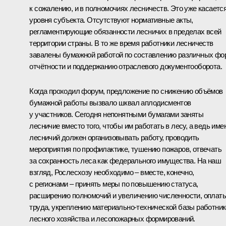
к сожалению, и в полномочиях лесничеств. Это уже касаетс
уровня субъекта. Отсутствуют нормативные акты,
регламентирующие обязанности лесничих в пределах всей
территории страны. В то же время работники лесничеств
завалены бумажной работой по составлению различных фо
отчётности и поддержанию отраслевого документооборота.
Когда проходил форум, предложение по снижению объёмов
бумажной работы вызвало шквал аплодисментов
у участников. Сегодня непонятными бумагами заняты
лесничие вместо того, чтобы им работать в лесу, а ведь име
лесничий должен организовывать работу, проводить
мероприятия по профилактике, тушению пожаров, отвечать
за сохранность леса как федерального имущества. На наш
взгляд, Рослесхозу необходимо – вместе, конечно,
с регионами – принять меры по повышению статуса,
расширению полномочий и увеличению численности, оплат
труда, укреплению материально-технической базы работни
лесного хозяйства и лесопожарных формирований.