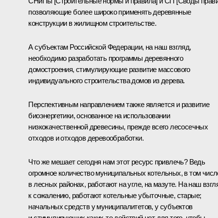
СНиПы [Строительные нормы и правила] и СП [Своды прави
позволяющие более широко применять деревянные
конструкции в жилищном строительстве.
А субъектам Российской Федерации, на наш взгляд,
необходимо разработать программы деревянного
домостроения, стимулирующие развитие массового
индивидуального строительства домов из дерева.
Перспективным направлением также является и развитие
биоэнергетики, основанное на использовании
низкокачественной древесины, прежде всего лесосечных
отходов и отходов деревообработки.
Что же мешает сегодня нам этот ресурс привлечь? Ведь
огромное количество муниципальных котельных, в том числ
в лесных районах, работают на угле, на мазуте. На наш взгл
к сожалению, работают котельные убыточные, старые;
начальных средств у муниципалитетов, у субъектов
и стимулирующих каких‑то действий нет для того, чтобы