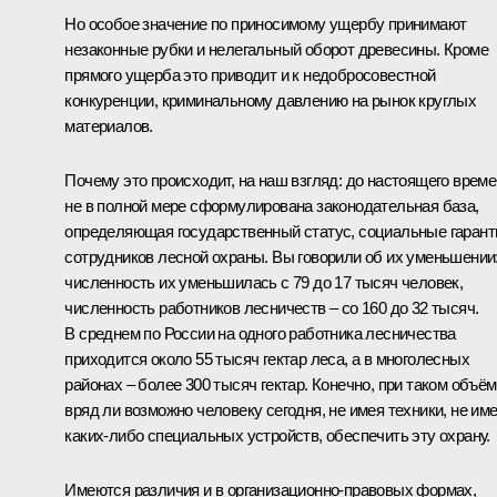
Но особое значение по приносимому ущербу принимают
незаконные рубки и нелегальный оборот древесины. Кроме
прямого ущерба это приводит и к недобросовестной
конкуренции, криминальному давлению на рынок круглых
материалов.
Почему это происходит, на наш взгляд: до настоящего врем
не в полной мере сформулирована законодательная база,
определяющая государственный статус, социальные гарант
сотрудников лесной охраны. Вы говорили об их уменьшении
численность их уменьшилась с 79 до 17 тысяч человек,
численность работников лесничеств – со 160 до 32 тысяч.
В среднем по России на одного работника лесничества
приходится около 55 тысяч гектар леса, а в многолесных
районах – более 300 тысяч гектар. Конечно, при таком объё
вряд ли возможно человеку сегодня, не имея техники, не им
каких‑либо специальных устройств, обеспечить эту охрану.
Имеются различия и в организационно-правовых формах,