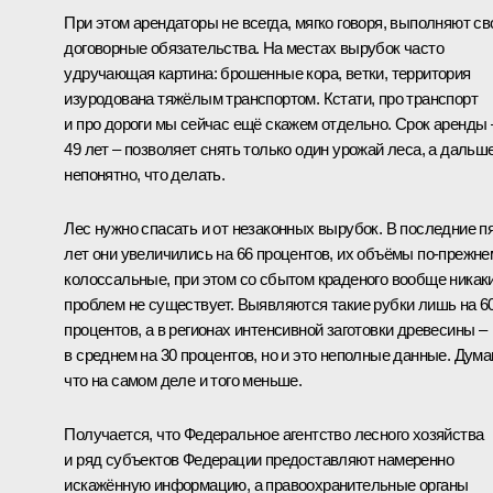
При этом арендаторы не всегда, мягко говоря, выполняют св
договорные обязательства. На местах вырубок часто
удручающая картина: брошенные кора, ветки, территория
изуродована тяжёлым транспортом. Кстати, про транспорт
и про дороги мы сейчас ещё скажем отдельно. Срок аренды 
49 лет – позволяет снять только один урожай леса, а дальш
непонятно, что делать.
Лес нужно спасать и от незаконных вырубок. В последние п
лет они увеличились на 66 процентов, их объёмы по‑прежне
колоссальные, при этом со сбытом краденого вообще никак
проблем не существует. Выявляются такие рубки лишь на 6
процентов, а в регионах интенсивной заготовки древесины –
в среднем на 30 процентов, но и это неполные данные. Дума
что на самом деле и того меньше.
Получается, что Федеральное агентство лесного хозяйства
и ряд субъектов Федерации предоставляют намеренно
искажённую информацию, а правоохранительные органы