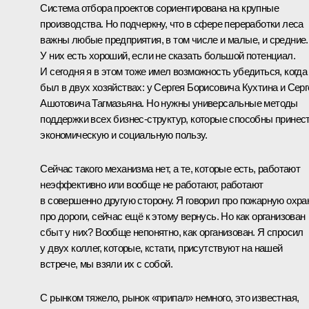
Система отбора проектов сориентирована на крупные
производства. Но подчеркну, что в сфере переработки леса
важны любые предприятия, в том числе и малые, и средние.
У них есть хороший, если не сказать большой потенциал.
И сегодня я в этом тоже имел возможность убедиться, когда
был в двух хозяйствах: у Сергея Борисовича Кухтина и Серг
Ашотовича Тагмазьяна. Но нужны универсальные методы
поддержки всех бизнес-структур, которые способны принес
экономическую и социальную пользу.
Сейчас такого механизма нет, а те, которые есть, работают
неэффективно или вообще не работают, работают
в совершенно другую сторону. Я говорил про пожарную охран
про дороги, сейчас ещё к этому вернусь. Но как организован
сбыт у них? Вообще непонятно, как организован. Я спросил
у двух коллег, которые, кстати, присутствуют на нашей
встрече, мы взяли их с собой.
С рынком тяжело, рынок «припал» немного, это известная,