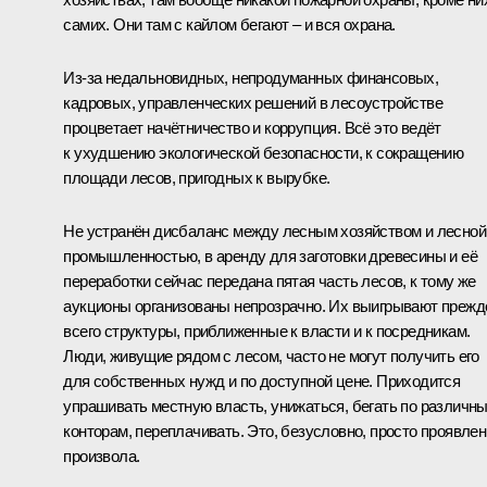
самих. Они там с кайлом бегают – и вся охрана.
Из‑за недальновидных, непродуманных финансовых,
кадровых, управленческих решений в лесоустройстве
процветает начётничество и коррупция. Всё это ведёт
к ухудшению экологической безопасности, к сокращению
площади лесов, пригодных к вырубке.
Не устранён дисбаланс между лесным хозяйством и лесной
промышленностью, в аренду для заготовки древесины и её
переработки сейчас передана пятая часть лесов, к тому же
аукционы организованы непрозрачно. Их выигрывают прежд
всего структуры, приближенные к власти и к посредникам.
Люди, живущие рядом с лесом, часто не могут получить его
для собственных нужд и по доступной цене. Приходится
упрашивать местную власть, унижаться, бегать по различн
конторам, переплачивать. Это, безусловно, просто проявле
произвола.