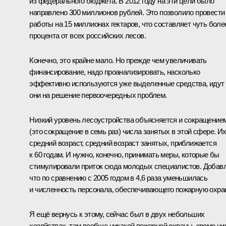
из федерального бюджета. В 2012 году на эти цели было
направлено 300 миллионов рублей. Это позволило провести
работы на 15 миллионах гектаров, что составляет чуть боле
процента от всех российских лесов.
Конечно, это крайне мало. Но прежде чем увеличивать
финансирование, надо проанализировать, насколько
эффективно используются уже выделенные средства, идут
они на решение первоочередных проблем.
Низкий уровень лесоустройства объясняется и сокращение
(это сокращение в семь раз) числа занятых в этой сфере. И
средний возраст, средний возраст занятых, приближается
к 60 годам. И нужно, конечно, принимать меры, которые бы
стимулировали приток сюда молодых специалистов. Добав
что по сравнению с 2005 годом в 4,6 раза уменьшилась
и численность персонала, обеспечивающего пожарную охран
Я ещё вернусь к этому, сейчас был в двух небольших
хозяйствах, там вообще никакой пожарной охраны, кроме ни