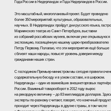
Года России в Нидерландах и Года Нидерландов в России.
Это масштабный, многоплановый проект. Будет проведено
более 350 мероприятий: культурных, образовательных,
научных. В Нидерландах пройдут дни русского языка, гастр
Мариинского театра из Санкт-Петербурга, выставки
из собраний российских музеев, включая уже открывшуюся
экспозицию, посвящённую нашему царю-преобразователю
Петру Первому. Полагаю, что эти мероприятия ещё больше
сблизят наши народы, повысят уровень доверия между
гражданами наших стран.
С господином Премьер-министром мы сегодня провели очен
содержательную беседу и в узком составе, и в широком.
Нидерланды – один из важнейших внешнеторговых партнёр
России. Взаимный товарооборот в 2012 году вырос
на рекордную величину – до 83 миллиардов долларов. Здес
эксперты по‑разному считают, говорят, что конечный продукт
проходит через Нидерланды в другие страны, в том числе