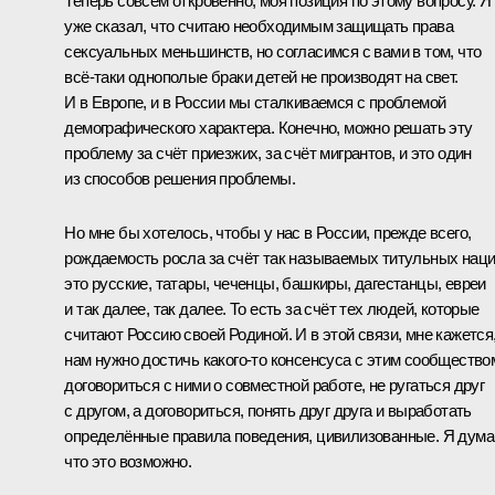
Теперь совсем откровенно, моя позиция по этому вопросу. Я
уже сказал, что считаю необходимым защищать права
сексуальных меньшинств, но согласимся с вами в том, что
всё‑таки однополые браки детей не производят на свет.
И в Европе, и в России мы сталкиваемся с проблемой
демографического характера. Конечно, можно решать эту
проблему за счёт приезжих, за счёт мигрантов, и это один
из способов решения проблемы.
Но мне бы хотелось, чтобы у нас в России, прежде всего,
рождаемость росла за счёт так называемых титульных наци
это русские, татары, чеченцы, башкиры, дагестанцы, евреи
и так далее, так далее. То есть за счёт тех людей, которые
считают Россию своей Родиной. И в этой связи, мне кажется
нам нужно достичь какого‑то консенсуса с этим сообщество
договориться с ними о совместной работе, не ругаться друг
с другом, а договориться, понять друг друга и выработать
определённые правила поведения, цивилизованные. Я дума
что это возможно.