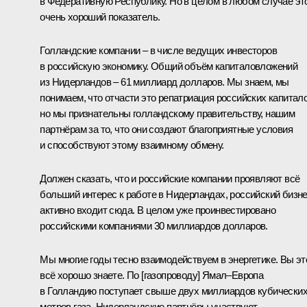
в Федеративную Республику. Но в целом в любом случае эт
очень хороший показатель.
Голландские компании – в числе ведущих инвесторов
в российскую экономику. Общий объём капиталовложений
из Нидерландов – 61 миллиард долларов. Мы знаем, мы
понимаем, что отчасти это репатриация российских капитало
но мы признательны голландскому правительству, нашим
партнёрам за то, что они создают благоприятные условия
и способствуют этому взаимному обмену.
Должен сказать, что и российские компании проявляют всё
больший интерес к работе в Нидерландах, российский бизн
активно входит сюда. В целом уже проинвестировано
российскими компаниями 30 миллиардов долларов.
Мы многие годы тесно взаимодействуем в энергетике. Вы эт
всё хорошо знаете. По [газопроводу] Ямал–Европа
в Голландию поступает свыше двух миллиардов кубически
метров газа. Нидерландские партнёры участвуют