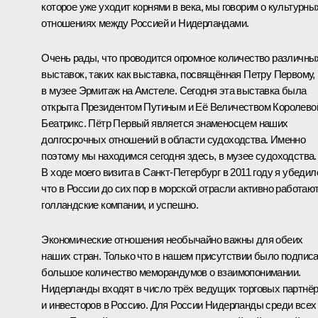
которое уже уходит корнями в века, мы говорим о культурны
отношениях между Россией и Нидерландами.
Очень рады, что проводится огромное количество различны
выставок, таких как выставка, посвящённая Петру Первому,
в музее Эрмитаж на Амстеле. Сегодня эта выставка была
открыта Президентом Путиным и Её Величеством Королево
Беатрикс. Пётр Первый является знаменосцем наших
долгосрочных отношений в области судоходства. Именно
поэтому мы находимся сегодня здесь, в музее судоходства.
В ходе моего визита в Санкт-Петербург в 2011 году я убедил
что в России до сих пор в морской отрасли активно работаю
голландские компании, и успешно.
Экономические отношения необычайно важны для обеих
наших стран. Только что в нашем присутствии было подпис
большое количество меморандумов о взаимопонимании.
Нидерланды входят в число трёх ведущих торговых партнё
и инвесторов в Россию. Для России Нидерланды среди всех