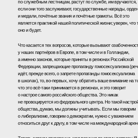
по служебным лестницам, растут по службе, им вручаются,
если они того заслуживают, государственные награды, орде
и медали, почётные звания и почётные грамоты. Всё это
является практикой нашей политической жизни; уверен, что 
оно и будет.
Что касается тех вопросов, которые вызывают озабоченнос
у наших партнёров в Европе, в том числе и в Голландии,
а именно законов, которые приняты в регионах Российской
Федерации, запрещающие пропаганду гомосексуализма (ре
идёт, прежде всего, о запрете пропаганды гомосексуализма
в школах), то, во‑первых, хочу обратить ваше внимание на то
что это всё‑таки принимается в регионах, и это говорит
о настрое самого российского общества. Это никак
не провоцируется из федерального центра. Но такой настро
общества, думаю, мы должны учитывать. Если мы говорим
о либерализме, говорим о демократии, нужно с уважением
относиться друг к другу, в том числе на международной арен