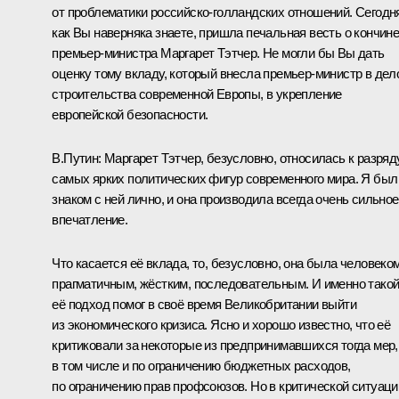
от проблематики российско-голландских отношений. Сегодн
как Вы наверняка знаете, пришла печальная весть о кончин
премьер-министра Маргарет Тэтчер. Не могли бы Вы дать
оценку тому вкладу, который внесла премьер-министр в дел
строительства современной Европы, в укрепление
европейской безопасности.
В.Путин:
Маргарет Тэтчер, безусловно, относилась к разряд
самых ярких политических фигур современного мира. Я был
знаком с ней лично, и она производила всегда очень сильное
впечатление.
Что касается её вклада, то, безусловно, она была человеко
прагматичным, жёстким, последовательным. И именно тако
её подход помог в своё время Великобритании выйти
из экономического кризиса. Ясно и хорошо известно, что её
критиковали за некоторые из предпринимавшихся тогда мер,
в том числе и по ограничению бюджетных расходов,
по ограничению прав профсоюзов. Но в критической ситуаци