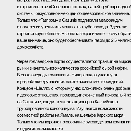
в строительстве «Северного потока», нашей трубопроводно
системы, безусловно имеющей общеевропейское значение.
Только что «Газпром» и Gasunie подписали меморандум
о намерении увеличить мощность трубопровода. Здесь же
строится крупнейшее в Европе газохранилище – хочу обрат
ваше внимание, оно будет обеспечивать газом до 2,5 милли
домохозяйств.
Через голландские порты осуществляется транзит на миро
рынки значительного количества российской сырой нефти.
В свою очередь компании из Нидерландов участвуют
в разработке крупнейших нефтегазовых месторождений.
Концерн «Шелл», с которым у нас сложились очень добрые
и деловые отношения, производит сжиженный природный га
на Сахалине, входит в число акционеров Каспийского
трубопроводного консорциума. Изучаются возможности
совместной работы на Ямале, на шельфе Карского моря.
Только что мы коротко поговорили с руководством компании
и о других возможностях.