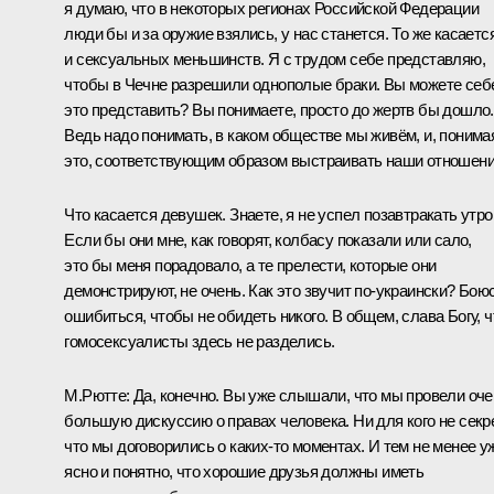
я думаю, что в некоторых регионах Российской Федерации
люди бы и за оружие взялись, у нас станется. То же касаетс
и сексуальных меньшинств. Я с трудом себе представляю,
чтобы в Чечне разрешили однополые браки. Вы можете себ
это представить? Вы понимаете, просто до жертв бы дошло.
Ведь надо понимать, в каком обществе мы живём, и, понима
это, соответствующим образом выстраивать наши отношени
Что касается девушек. Знаете, я не успел позавтракать утро
Если бы они мне, как говорят, колбасу показали или сало,
это бы меня порадовало, а те прелести, которые они
демонстрируют, не очень. Как это звучит по‑украински? Бою
ошибиться, чтобы не обидеть никого. В общем, слава Богу, ч
гомосексуалисты здесь не разделись.
М.Рютте:
Да, конечно. Вы уже слышали, что мы провели оче
большую дискуссию о правах человека. Ни для кого не секре
что мы договорились о каких‑то моментах. И тем не менее у
ясно и понятно, что хорошие друзья должны иметь