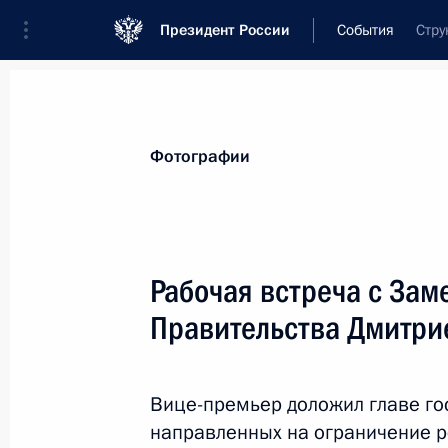
Президент России
События
Стру
Президент
Администрация
Государст
Новости
Стенограммы
Поездки
Те
Фотографии
Рубрикация материалов
Все материалы
Рабочая встреча с Зам
Послания Федеральному Собранию
Правительства Дмитри
Заявления по важнейшим вопросам
Совещания, заседания, рабочие встречи
Вице-премьер доложил главе гос
Речи и обращения
направленных на ограничение р