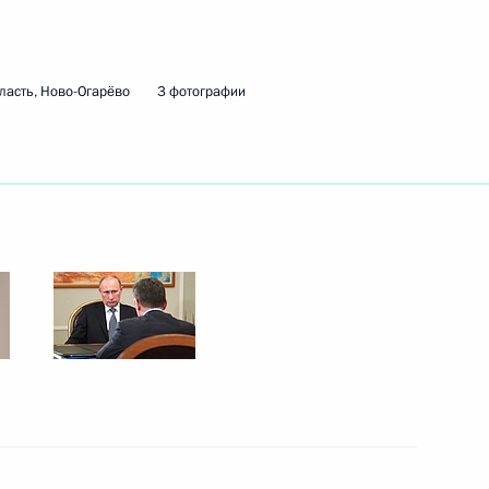
ть следующие материалы
ласть, Ново-Огарёво
3 фотографии
тайской Народной Республики
1
тву ИТАР-ТАСС