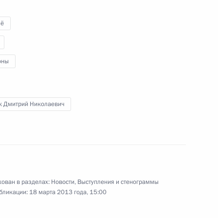
ской комиссии Жозе Мануэлом
4
ё
сть, Ново-Огарёво
оны
«Роснефть» и «Бритиш
4
к Дмитрий Николаевич
сть, Ново-Огарёво
редседателя Правительства
1
ован в разделах:
Новости
,
Выступления и стенограммы
сть, Ново-Огарёво
бликации:
18 марта 2013 года, 15:00